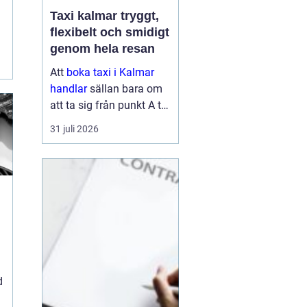
Taxi kalmar tryggt,
flexibelt och smidigt
genom hela resan
Att
boka taxi i Kalmar
handlar
sällan bara om
att ta sig från punkt A till
punkt B. För många är
31 juli 2026
resan en viktig del av
vardagen, arbetet eller
semestern. En pålitlig
taxiresa kan betyda att
hi...
d