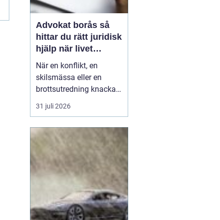
Advokat borås så
hittar du rätt juridisk
hjälp när livet
krånglar
När en konflikt, en
skilsmässa eller en
brottsutredning knackar
på dörren förändras
31 juli 2026
vardagen snabbt.
Många i Borås väntar för
länge med att kontakta
jurist, ofta av oro för
kostnader eller för att de
inte vet vart de ska
vända sig. Samtidigt kan
tidi...