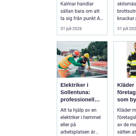
resan
krångl
Kalmar handlar
skilsmäs
sällan bara om att
brottsut
ta sig från punkt A
knackar 
till punkt B. För
förändra
31 juli 2026
31 juli 20
många är res...
snabbt...
Elektriker i
Kläder
Sollentuna:
företa
professionell
som by
hjälp när du
varumä
Att ta hjälp av en
Kläder 
behöver det
vardag
elektriker i hemmet
företags
eller på
av de me
arbetsplatsen är
sätten a