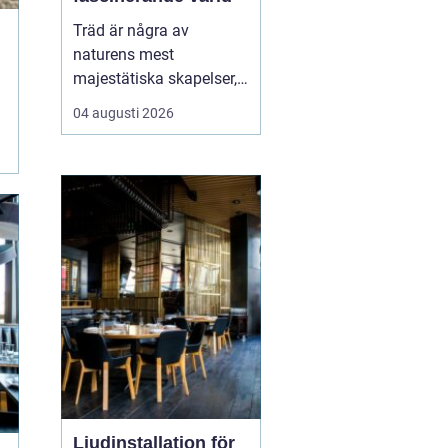
Träd är några av
naturens mest
majestätiska skapelser,
och deras årliga
04 augusti 2026
växande lager kan
berätta mycket om deras
historia och omgivning.
Tr&...
Ljudinstallation för