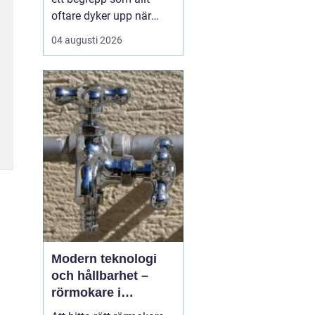
oftare dyker upp när
husbyggare, snickare
04 augusti 2026
och markägare söker
trygga leverantörer av
trävaror i nordöstra
skåne. Områdets långa
tradition av skogsbruk
och hantverk har skapat
en stark bas för sågverk
som k...
Modern teknologi
och hållbarhet –
rörmokare i
Jämtland