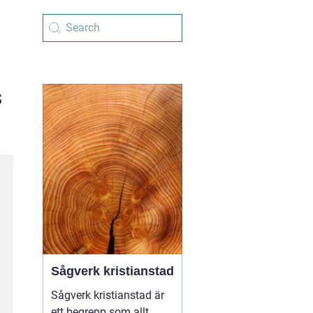
s
Sågverk kristianstad
Sågverk kristianstad är
ett begrepp som allt