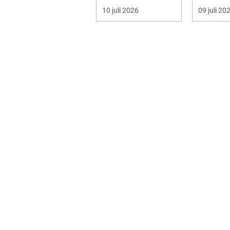
ofta en nödv&a...
ett varum
10 juli 2026
09 juli 20