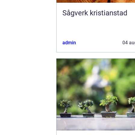
Sågverk kristianstad
admin
04 au