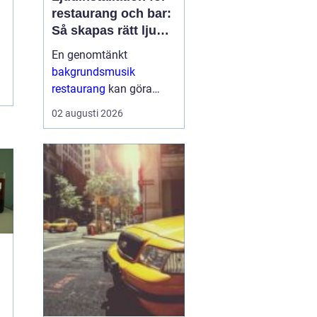
restaurang och bar:
Så skapas rätt ljud
för mat, dryck och
En genomtänkt
stämning
bakgrundsmusik
restaurang
kan göra
skillnaden mellan en
02 augusti 2026
lokal som gästerna
snabbt lämnar och en
plats där de g&aum...