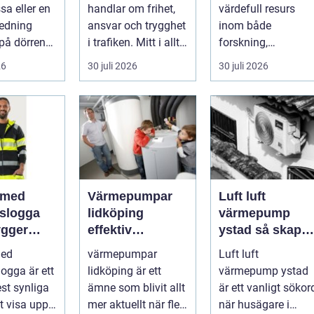
ar
kvalitet och
sa eller en
handlar om frihet,
värdefull resurs
användning
redning
ansvar och trygghet
inom både
på dörren
i trafiken. Mitt i allt
forskning,
s vardagen
detta finns
diagnostik och
26
30 juli 2026
30 juli 2026
.
riskutbild...
veterinärmedicin.
När blod...
 med
Värmepumpar
Luft luft
gslogga
lidköping
värmepump
gger
effektiv
ystad så skapar
rke i
uppvärmning för
du ett behagligt
med
värmepumpar
Luft luft
en
hus och
inomhusklimat
logga är ett
lidköping är ett
värmepump ystad
fastigheter
Året om
st synliga
ämne som blivit allt
är ett vanligt sökor
tt visa upp
mer aktuellt när fler
när husägare i