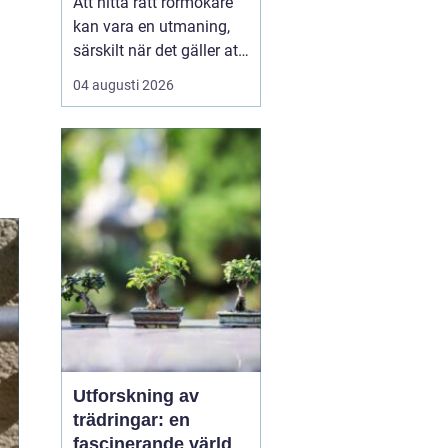
Att hitta rätt rörmokare
kan vara en utmaning,
särskilt när det gäller att
välja bland många
04 augusti 2026
erbjudanden på en
specifik plats som
Jämtland. Kvalificerade
rörmokare är viktiga för
att s&aum...
Utforskning av
trädringar: en
fascinerande värld