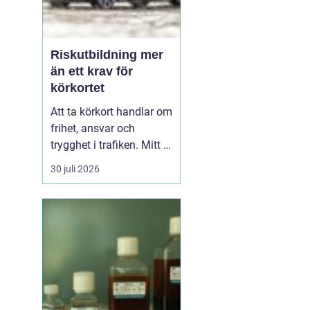
Riskutbildning mer
än ett krav för
körkortet
Att ta körkort handlar om
frihet, ansvar och
trygghet i trafiken. Mitt i
allt detta finns
30 juli 2026
riskutbildning, som
många först ser som ett
måste på vägen mot
körkortet. Men bakom
kravet finns en tydlig
tanke: att ge blivande
förare en realistisk bild
av r...