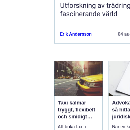
Utforskning av trädring
fascinerande värld
Erik Andersson
04 au
Taxi kalmar
Advoka
tryggt, flexibelt
så hitta
och smidigt
juridis
genom hela
när live
Att boka taxi i
När en ko