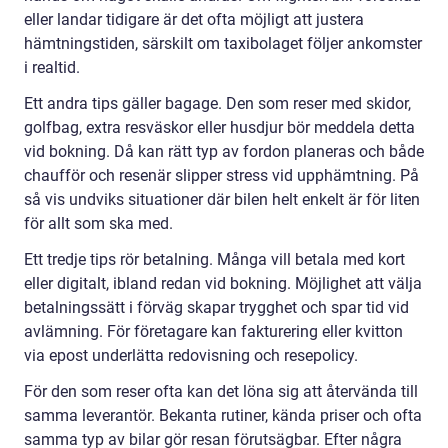
eller landar tidigare är det ofta möjligt att justera
hämtningstiden, särskilt om taxibolaget följer ankomster
i realtid.
Ett andra tips gäller bagage. Den som reser med skidor,
golfbag, extra resväskor eller husdjur bör meddela detta
vid bokning. Då kan rätt typ av fordon planeras och både
chaufför och resenär slipper stress vid upphämtning. På
så vis undviks situationer där bilen helt enkelt är för liten
för allt som ska med.
Ett tredje tips rör betalning. Många vill betala med kort
eller digitalt, ibland redan vid bokning. Möjlighet att välja
betalningssätt i förväg skapar trygghet och spar tid vid
avlämning. För företagare kan fakturering eller kvitton
via epost underlätta redovisning och resepolicy.
För den som reser ofta kan det löna sig att återvända till
samma leverantör. Bekanta rutiner, kända priser och ofta
samma typ av bilar gör resan förutsägbar. Efter några