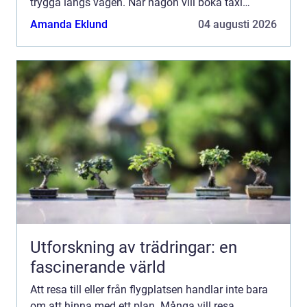
trygga längs vägen. När någon vill boka taxi
Landvetter spelar både pris, punktlighet och service
Amanda Eklund
04 augusti 2026
stor...
Utforskning av trädringar: en
fascinerande värld
Att resa till eller från flygplatsen handlar inte bara
om att hinna med ett plan. Många vill resa