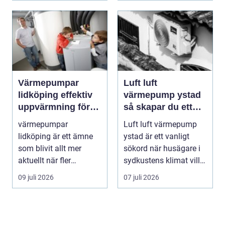
Värmepumpar
Luft luft
lidköping effektiv
värmepump ystad
uppvärmning för
så skapar du ett
hus och fastigheter
behagligt
värmepumpar
Luft luft värmepump
inomhusklimat
lidköping är ett ämne
ystad är ett vanligt
Året om
som blivit allt mer
sökord när husägare i
aktuellt när fler
sydkustens klimat vill
fastighetsägare vill
hitta ett smar...
09 juli 2026
07 juli 2026
kombine...