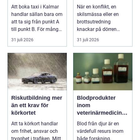
hela resan
livet krånglar
Att boka taxi i Kalmar
När en konflikt, en
handlar sällan bara om
skilsmässa eller en
att ta sig från punkt A
brottsutredning
till punkt B. För många
knackar på dörren
är res...
förändras vardagen
31 juli 2026
31 juli 2026
snabbt....
Riskutbildning mer
Blodprodukter
än ett krav för
inom
körkortet
veterinärmedicin
funktion, kvalitet
Att ta körkort handlar
Blod från djur är en
och användning
om frihet, ansvar och
värdefull resurs inom
trygghet i trafiken. Mitt
både forskning,