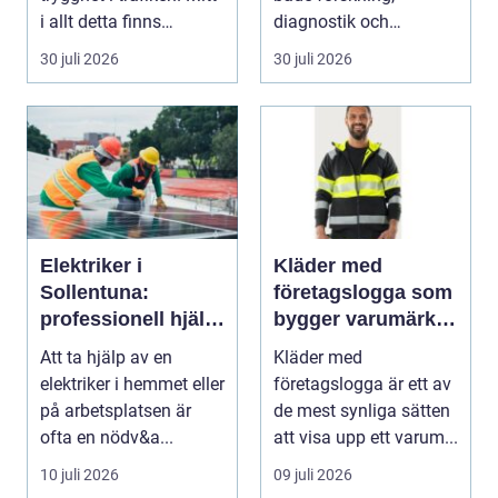
i allt detta finns
diagnostik och
riskutbild...
veterinärmedicin. När
30 juli 2026
30 juli 2026
blod...
Elektriker i
Kläder med
Sollentuna:
företagslogga som
professionell hjälp
bygger varumärke i
när du behöver det
vardagen
Att ta hjälp av en
Kläder med
elektriker i hemmet eller
företagslogga är ett av
på arbetsplatsen är
de mest synliga sätten
ofta en nödv&a...
att visa upp ett varum...
10 juli 2026
09 juli 2026