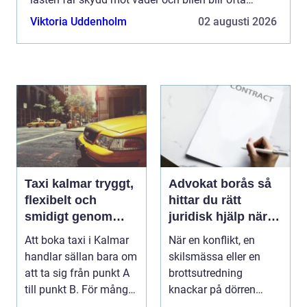
trevligare att köra på landsväg. Många upptäcker
Viktoria Uddenholm
02 augusti 2026
ocks...
Taxi kalmar tryggt,
Advokat borås så
flexibelt och
hittar du rätt
smidigt genom
juridisk hjälp när
hela resan
livet krånglar
Att boka taxi i Kalmar
När en konflikt, en
handlar sällan bara om
skilsmässa eller en
att ta sig från punkt A
brottsutredning
till punkt B. För många
knackar på dörren
är res...
förändras vardagen