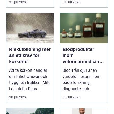
31 juli 2026
31 juli 2026
snabbt....
Riskutbildning mer
Blodprodukter
än ett krav för
inom
körkortet
veterinärmedicin
funktion, kvalitet
Att ta körkort handlar
Blod från djur är en
och användning
om frihet, ansvar och
värdefull resurs inom
trygghet i trafiken. Mitt
både forskning,
i allt detta finns
diagnostik och
riskutbild...
veterinärmedicin. När
30 juli 2026
30 juli 2026
blod...