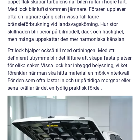
öppet flak skapar turbulens när bilen rullar i högre fart.
Med lock blir luftströmmen jämnare. Föraren upplever
ofta en lugnare gång och i vissa fall lägre
bränsleförbrukning vid landsvägskörning. Hur stor
skillnaden blir beror på bilmodell, däck och hastighet,
men många uppskattar den mer harmoniska känslan.
Ett lock hjälper också till med ordningen. Med ett
definierat utrymme blir det lättare att skapa fasta platser
för olika saker. Vissa lock har inbyggd belysning, vilket
förenklar när man ska hitta material en mörk vinterkväll.
För den som ofta lastar in och ur på tidiga morgnar eller
sena kvällar är det en tydlig praktisk fördel.