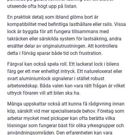
utseende ofta högt upp på listan.
En praktisk detalj som ibland glöms bort är
kompatibilitet med befintliga lasthållare eller rails. Vissa
lock är byggda för att fungera tillsammans med
takräcken eller särskilda system för lastsäkring, andra
ersätter delar av originalutrustningen. Att kontrollera
detta i förväg sparar både tid och frustration.
Färgval kan också spela roll. Ett lackerat lock i bilens
färg ger ett mer enhetligt intryck. Ett natureloxerat eller
svart aluminiumlock signalerar i stället robust
arbetsredskap. Båda valen kan vara rätt frågan är vilket
uttryck föraren vill att bilen ska ha.
Många uppskattar också att kunna få rådgivning innan
köp, särskilt vid mer specialiserade behov. Företag som
arbetar mycket med pickuper kan ofta berätta vilka
lösningar som fungerar bäst för olika yrkesgrupper och
användningsområden. Den erfarenheten kan vara