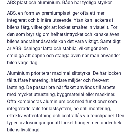
ABS-plast och aluminium. Båda har tydliga styrkor.
ABS, en form av premiumplast, ger ofta ett mer
integrerat och bilnära utseende. Ytan kan lackeras i
bilens färg, vilket gör att locket smälter in visuellt. För
den som bryr sig om helhetsintrycket och kanske även
bilens andrahandsvärde kan det vara viktigt. Samtidigt
är ABS-lösningar lätta och stabila, vilket gör dem
smidiga att öppna och stänga även när man använder
bilen varje dag.
Aluminium prioriterar maximal slitstyrka. De här locken
tål tuffare hantering, hårdare miljöer och frekvent
lastning. De passar bra när flaket används till arbete
med mycket utrustning, byggmaterial eller maskiner.
Ofta kombineras aluminiumlock med funktioner som
integrerade rails för lastsystem, no-drill-montering,
effektiv vattentätning och centrallås via touchpanel. Den
typen av lösningar gör att locket hänger med under hela
bilens livslängd.