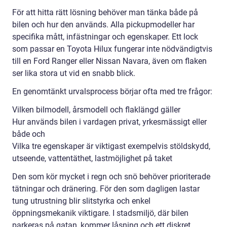
För att hitta rätt lösning behöver man tänka både på
bilen och hur den används. Alla pickupmodeller har
specifika mått, infästningar och egenskaper. Ett lock
som passar en Toyota Hilux fungerar inte nödvändigtvis
till en Ford Ranger eller Nissan Navara, även om flaken
ser lika stora ut vid en snabb blick.
En genomtänkt urvalsprocess börjar ofta med tre frågor:
Vilken bilmodell, årsmodell och flaklängd gäller
Hur används bilen i vardagen privat, yrkesmässigt eller
både och
Vilka tre egenskaper är viktigast exempelvis stöldskydd,
utseende, vattentäthet, lastmöjlighet på taket
Den som kör mycket i regn och snö behöver prioriterade
tätningar och dränering. För den som dagligen lastar
tung utrustning blir slitstyrka och enkel
öppningsmekanik viktigare. I stadsmiljö, där bilen
parkeras på gatan, kommer låsning och ett diskret