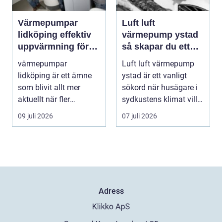
Värmepumpar
Luft luft
lidköping effektiv
värmepump ystad
uppvärmning för
så skapar du ett
hus och fastigheter
behagligt
värmepumpar
Luft luft värmepump
inomhusklimat
lidköping är ett ämne
ystad är ett vanligt
Året om
som blivit allt mer
sökord när husägare i
aktuellt när fler
sydkustens klimat vill
fastighetsägare vill
hitta ett smar...
09 juli 2026
07 juli 2026
kombine...
Adress