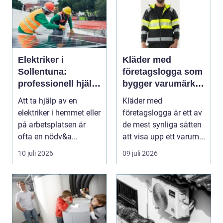
Elektriker i
Kläder med
Sollentuna:
företagslogga som
professionell hjälp
bygger varumärke i
när du behöver det
vardagen
Att ta hjälp av en
Kläder med
elektriker i hemmet eller
företagslogga är ett av
på arbetsplatsen är
de mest synliga sätten
ofta en nödv&a...
att visa upp ett varum...
10 juli 2026
09 juli 2026