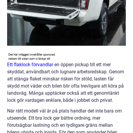
Ett flaklock förvandlar
en öppen pickup till ett mer
skyddat, användbart och lugnare arbetsredskap. Genom
att stänga flaket minskar risken för stöld, lasten får
skydd mot väder och bilen blir ofta trevligare att köra på
landsväg. Många upptäcker också att ett genomtänkt
lock gör vardagen enklare, både i jobbet och privat.
När rätt modell väl är på plats handlar det inte bara om
utseende. Ett bra lock ger bättre ordning, mer
förutsägbar lastning och en tydligare gräns mellan
bilens utsida och insida. För den som använder bilen