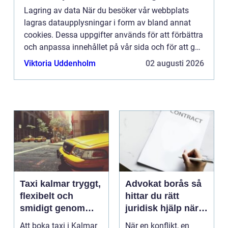
Lagring av data När du besöker vår webbplats
lagras dataupplysningar i form av bland annat
cookies. Dessa uppgifter används för att förbättra
och anpassa innehållet på vår sida och för att ge
dig så bra information som möjligt. Om du inte vill
Viktoria Uddenholm
02 augusti 2026
att vi...
Taxi kalmar tryggt,
Advokat borås så
flexibelt och
hittar du rätt
smidigt genom
juridisk hjälp när
hela resan
livet krånglar
Att boka taxi i Kalmar
När en konflikt, en