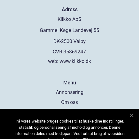
Adress
web:
www.klikko.dk
Menu
Annonsering
Om oss
Cookies
På vores website bruges cookies til at huske dine indstillinger,
Kontakta oss
statistik og personalisering af indhold og annoncer. Denne
Sitemap
information deles med tredjepart. Ved fortsat brug af websiden