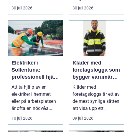
riskutbild...
veterinärmedicin. När
30 juli 2026
30 juli 2026
blod...
Elektriker i
Kläder med
Sollentuna:
företagslogga som
professionell hjälp
bygger varumärke
när du behöver det
i vardagen
Att ta hjälp av en
Kläder med
elektriker i hemmet
företagslogga är ett av
eller på arbetsplatsen
de mest synliga sätten
är ofta en nödv&a...
att visa upp ett
varum...
10 juli 2026
09 juli 2026