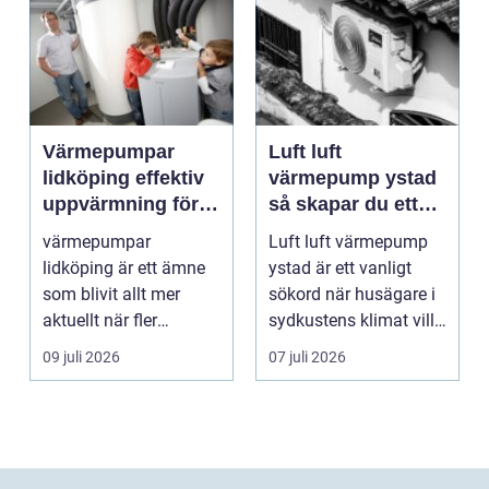
Värmepumpar
Luft luft
lidköping effektiv
värmepump ystad
uppvärmning för
så skapar du ett
hus och
behagligt
värmepumpar
Luft luft värmepump
fastigheter
inomhusklimat
lidköping är ett ämne
ystad är ett vanligt
Året om
som blivit allt mer
sökord när husägare i
aktuellt när fler
sydkustens klimat vill
fastighetsägare vill
hitta ett smar...
09 juli 2026
07 juli 2026
kombine...