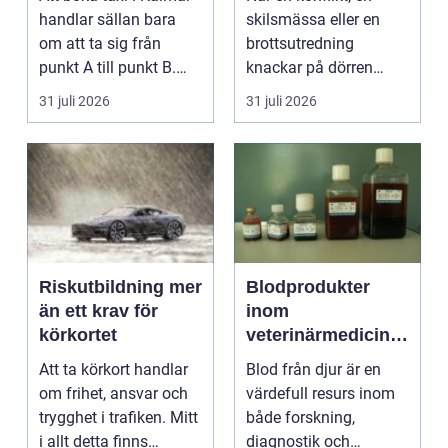
handlar sällan bara
skilsmässa eller en
om att ta sig från
brottsutredning
punkt A till punkt B.
knackar på dörren
För många är res...
förändras vardagen
31 juli 2026
31 juli 2026
snabbt....
Riskutbildning mer
Blodprodukter
än ett krav för
inom
körkortet
veterinärmedicin
funktion, kvalitet
Att ta körkort handlar
Blod från djur är en
och användning
om frihet, ansvar och
värdefull resurs inom
trygghet i trafiken. Mitt
både forskning,
i allt detta finns
diagnostik och