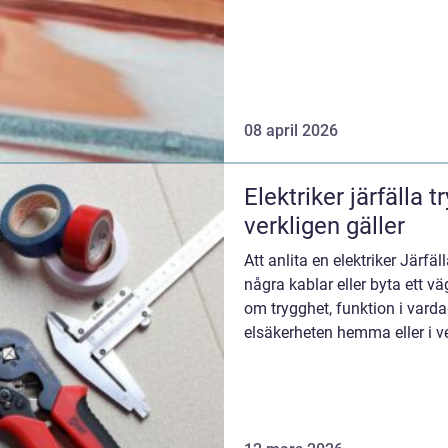
08 april 2026
Elektriker järfälla trygg elhjälp när det
verkligen gäller
Att anlita en elektriker Järfä
några kablar eller byta ett 
om trygghet, funktion i varda
elsäkerheten hemma eller i v
stannar...