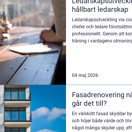
Ledarskapsutvecklin
hållbart ledarskap
Ledarskapsutveckling via co
chefer och ledare förutsättni
professionellt. Genom att ko
träning i vardagens utmaninga
04 maj 2026
Fasadrenovering när är det dags och hur
går det till?
En välskött fasad skyddar by
och höjer både värde och triv
något många skjuter upp, ef