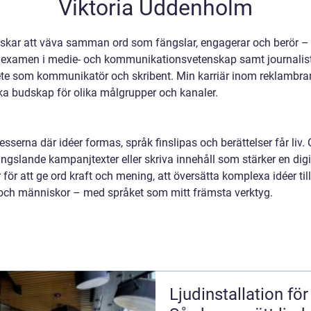
Viktoria Uddenholm
skar att väva samman ord som fängslar, engagerar och berör – 
 examen i medie- och kommunikationsvetenskap samt journalisti
ete som kommunikatör och skribent. Min karriär inom reklambran
ska budskap för olika målgrupper och kanaler.
ocesserna där idéer formas, språk finslipas och berättelser får li
slande kampanjtexter eller skriva innehåll som stärker en digita
ner för att ge ord kraft och mening, att översätta komplexa idéer
och människor – med språket som mitt främsta verktyg.
Ljudinstallation fö