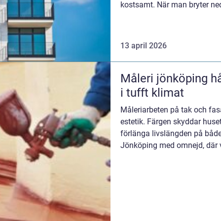
kostsamt. När man bryter ned 
fasadrenove...
13 april 2026
Måleri jönköping hållbara tak och fasader
i tufft klimat
Måleriarbeten på tak och fa
estetik. Färgen skyddar huset
förlänga livslängden på båd
Jönköping med omnejd, där v
vintrarna kan vara h...