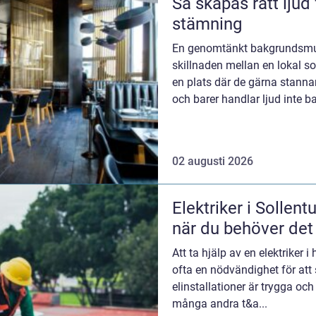
Så skapas rätt ljud
stämning
En genomtänkt bakgrundsmus
skillnaden mellan en lokal 
en plats där de gärna stannar
och barer handlar ljud inte b
02 augusti 2026
Elektriker i Sollent
när du behöver det
Att ta hjälp av en elektriker 
ofta en nödvändighet för att 
elinstallationer är trygga och
många andra t&a...