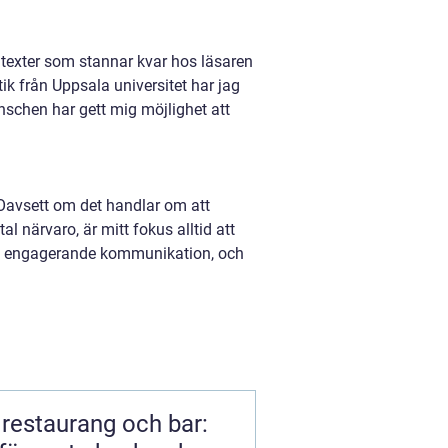
texter som stannar kvar hos läsaren
k från Uppsala universitet har jag
schen har gett mig möjlighet att
v. Oavsett om det handlar om att
l närvaro, är mitt fokus alltid att
 till engagerande kommunikation, och
r restaurang och bar: