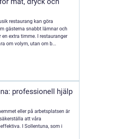
 för mat, dryck och
ik restaurang kan göra
som gästerna snabbt lämnar och
 en extra timme. I restauranger
ara om volym, utan om b...
una: professionell hjälp
i hemmet eller på arbetsplatsen är
säkerställa att våra
 effektiva. I Sollentuna, som i