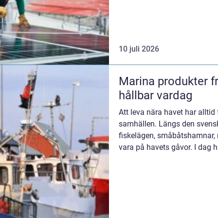
10 juli 2026
Marina produkter från havets resurser till
hållbar vardag
Att leva nära havet har allt
samhällen. Längs den svenska
fiskelägen, småbåtshamnar, r
vara på havets gåvor. I dag h
produkter inte bara o...