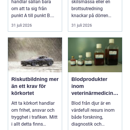
handlar sällan bara
skilsmässa eller en
om att ta sig från
brottsutredning
punkt A till punkt B.
knackar på dörren
För många är res...
förändras vardagen
31 juli 2026
31 juli 2026
snabbt....
Riskutbildning mer
Blodprodukter
än ett krav för
inom
körkortet
veterinärmedicin
funktion, kvalitet
Att ta körkort handlar
Blod från djur är en
och användning
om frihet, ansvar och
värdefull resurs inom
trygghet i trafiken. Mitt
både forskning,
i allt detta finns
diagnostik och