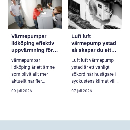
Värmepumpar
Luft luft
lidköping effektiv
värmepump ystad
uppvärmning för
så skapar du ett
hus och
behagligt
värmepumpar
Luft luft värmepump
fastigheter
inomhusklimat
lidköping är ett ämne
ystad är ett vanligt
Året om
som blivit allt mer
sökord när husägare i
aktuellt när fler
sydkustens klimat vill
fastighetsägare vill
hitta ett smar...
09 juli 2026
07 juli 2026
kombine...