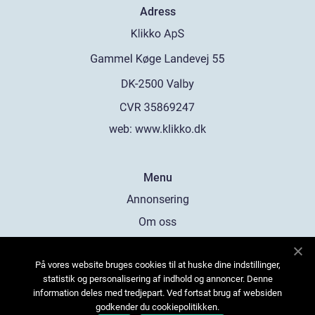
Adress
web:
www.klikko.dk
Menu
Annonsering
Om oss
Cookies
På vores website bruges cookies til at huske dine indstillinger,
Kontakta oss
statistik og personalisering af indhold og annoncer. Denne
Sitemap
information deles med tredjepart. Ved fortsat brug af websiden
godkender du cookiepolitikken.