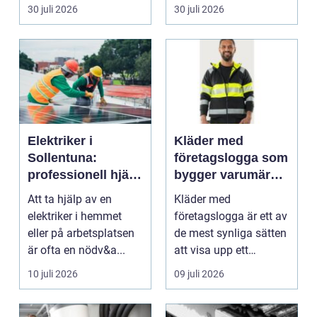
riskutbild...
veterinärmedicin. När
30 juli 2026
30 juli 2026
blod...
Elektriker i
Kläder med
Sollentuna:
företagslogga som
professionell hjälp
bygger varumärke
när du behöver det
i vardagen
Att ta hjälp av en
Kläder med
elektriker i hemmet
företagslogga är ett av
eller på arbetsplatsen
de mest synliga sätten
är ofta en nödv&a...
att visa upp ett
varum...
10 juli 2026
09 juli 2026