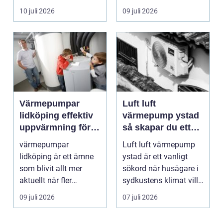
varum...
10 juli 2026
09 juli 2026
Värmepumpar
Luft luft
lidköping effektiv
värmepump ystad
uppvärmning för
så skapar du ett
hus och
behagligt
värmepumpar
Luft luft värmepump
fastigheter
inomhusklimat
lidköping är ett ämne
ystad är ett vanligt
Året om
som blivit allt mer
sökord när husägare i
aktuellt när fler
sydkustens klimat vill
fastighetsägare vill
hitta ett smar...
09 juli 2026
07 juli 2026
kombine...