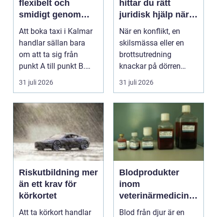
flexibelt och
hittar du rätt
smidigt genom
juridisk hjälp när
hela resan
livet krånglar
Att boka taxi i Kalmar
När en konflikt, en
handlar sällan bara
skilsmässa eller en
om att ta sig från
brottsutredning
punkt A till punkt B.
knackar på dörren
För många är res...
förändras vardagen
31 juli 2026
31 juli 2026
snabbt....
Riskutbildning mer
Blodprodukter
än ett krav för
inom
körkortet
veterinärmedicin
funktion, kvalitet
Att ta körkort handlar
Blod från djur är en