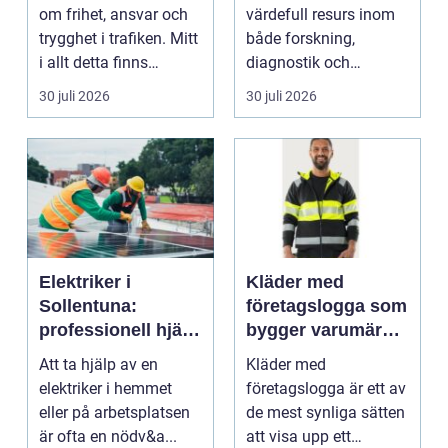
och användning
om frihet, ansvar och
värdefull resurs inom
trygghet i trafiken. Mitt
både forskning,
i allt detta finns
diagnostik och
riskutbild...
veterinärmedicin. När
30 juli 2026
30 juli 2026
blod...
Elektriker i
Kläder med
Sollentuna:
företagslogga som
professionell hjälp
bygger varumärke
när du behöver det
i vardagen
Att ta hjälp av en
Kläder med
elektriker i hemmet
företagslogga är ett av
eller på arbetsplatsen
de mest synliga sätten
är ofta en nödv&a...
att visa upp ett