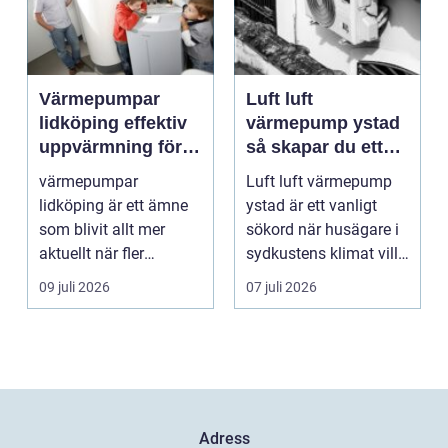
Värmepumpar
Luft luft
lidköping effektiv
värmepump ystad
uppvärmning för
så skapar du ett
hus och
behagligt
värmepumpar
Luft luft värmepump
fastigheter
inomhusklimat
lidköping är ett ämne
ystad är ett vanligt
Året om
som blivit allt mer
sökord när husägare i
aktuellt när fler
sydkustens klimat vill
fastighetsägare vill
hitta ett smar...
09 juli 2026
07 juli 2026
kombine...
Adress