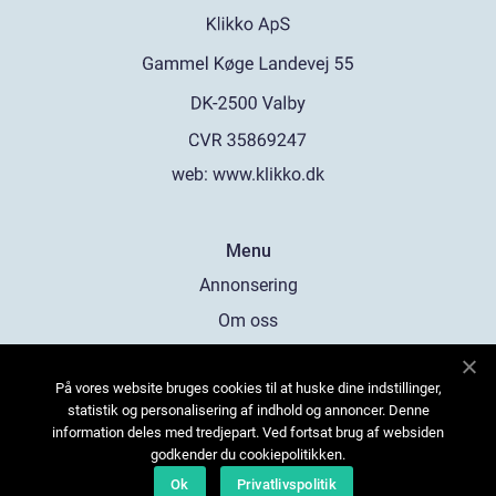
web:
www.klikko.dk
Menu
Annonsering
Om oss
Cookies
På vores website bruges cookies til at huske dine indstillinger,
Kontakta oss
statistik og personalisering af indhold og annoncer. Denne
Sitemap
information deles med tredjepart. Ved fortsat brug af websiden
godkender du cookiepolitikken.
Ok
Privatlivspolitik