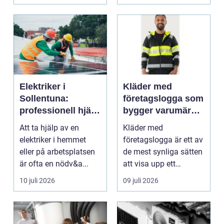
blod...
Elektriker i
Kläder med
Sollentuna:
företagslogga som
professionell hjälp
bygger varumärke
när du behöver det
i vardagen
Att ta hjälp av en
Kläder med
elektriker i hemmet
företagslogga är ett av
eller på arbetsplatsen
de mest synliga sätten
är ofta en nödv&a...
att visa upp ett
varum...
10 juli 2026
09 juli 2026