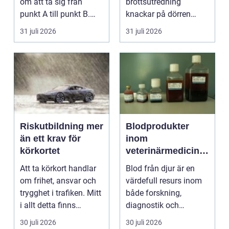
om att ta sig från
brottsutredning
punkt A till punkt B.
knackar på dörren
För många är res...
förändras vardagen
31 juli 2026
31 juli 2026
snabbt....
Riskutbildning mer
Blodprodukter
än ett krav för
inom
körkortet
veterinärmedicin
funktion, kvalitet
Att ta körkort handlar
Blod från djur är en
och användning
om frihet, ansvar och
värdefull resurs inom
trygghet i trafiken. Mitt
både forskning,
i allt detta finns
diagnostik och
riskutbild...
veterinärmedicin. När
30 juli 2026
30 juli 2026