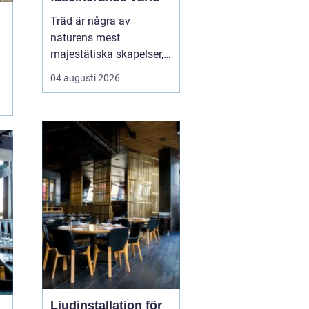
Träd är några av
naturens mest
majestätiska skapelser,
och deras årliga
04 augusti 2026
växande lager kan
berätta mycket om deras
historia och omgivning.
Tr&...
Ljudinstallation för