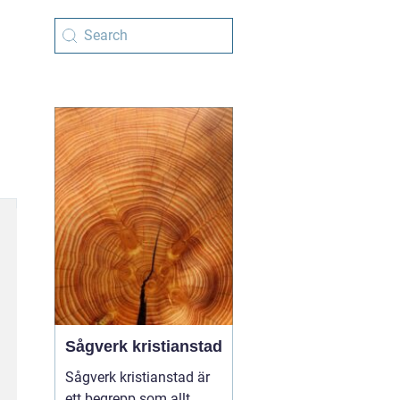
Sågverk kristianstad
Sågverk kristianstad är
ett begrepp som allt