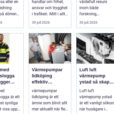
sa eller en
handlar om frihet,
värdefull resurs
användning
redning
ansvar och trygghet
inom både
på dörren
i trafiken. Mitt i allt
forskning,
s vardagen
detta finns
diagnostik och
26
30 juli 2026
30 juli 2026
.
riskutbild...
veterinärmedicin.
När blod...
 med
Värmepumpar
Luft luft
gslogga
lidköping
värmepump
gger
effektiv
ystad så skapar
rke i
uppvärmning för
du ett behagligt
med
värmepumpar
Luft luft
en
hus och
inomhusklimat
logga är ett
lidköping är ett
värmepump ystad
fastigheter
Året om
st synliga
ämne som blivit allt
är ett vanligt sökor
tt visa upp
mer aktuellt när fler
när husägare i