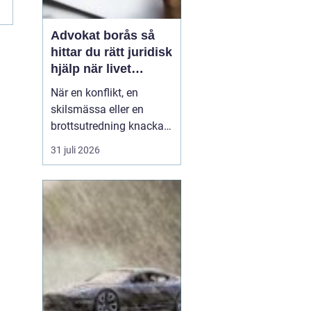
Advokat borås så
hittar du rätt juridisk
hjälp när livet
krånglar
När en konflikt, en
skilsmässa eller en
brottsutredning knackar
på dörren förändras
31 juli 2026
vardagen snabbt.
Många i Borås väntar för
länge med att kontakta
jurist, ofta av oro för
kostnader eller för att de
inte vet vart de ska
vända sig. Samtidigt kan
tidi...