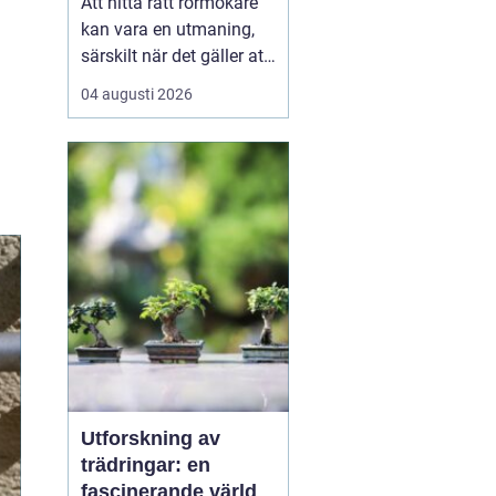
Att hitta rätt rörmokare
kan vara en utmaning,
särskilt när det gäller att
välja bland många
04 augusti 2026
erbjudanden på en
specifik plats som
Jämtland. Kvalificerade
rörmokare är viktiga för
att s&aum...
Utforskning av
trädringar: en
fascinerande värld