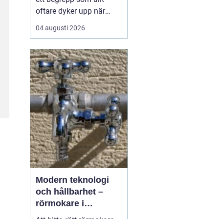
oftare dyker upp när
husbyggare, snickare
04 augusti 2026
och markägare söker
trygga leverantörer av
trävaror i nordöstra
skåne. Områdets långa
tradition av skogsbruk
och hantverk har skapat
en stark bas för sågverk
som k...
Modern teknologi
och hållbarhet –
rörmokare i
Jämtland