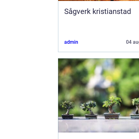
Sågverk kristianstad
admin
04 au