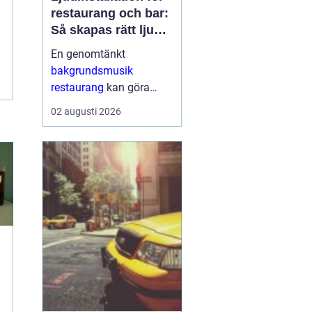
restaurang och bar:
Så skapas rätt ljud
för mat, dryck och
En genomtänkt
stämning
bakgrundsmusik
restaurang
kan göra
skillnaden mellan en
02 augusti 2026
lokal som gästerna
snabbt lämnar och en
plats där de g&aum...