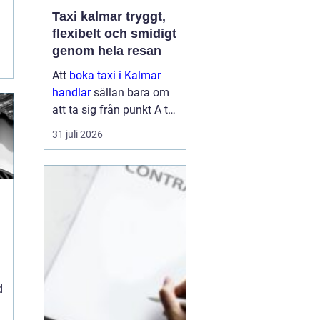
Taxi kalmar tryggt,
flexibelt och smidigt
genom hela resan
Att
boka taxi i Kalmar
handlar
sällan bara om
att ta sig från punkt A till
punkt B. För många är
31 juli 2026
resan en viktig del av
vardagen, arbetet eller
semestern. En pålitlig
taxiresa kan betyda att
hi...
d