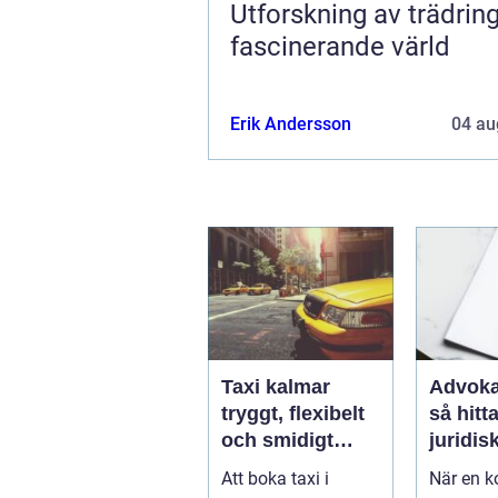
Utforskning av trädring
fascinerande värld
Erik Andersson
04 au
Taxi kalmar
Advoka
tryggt, flexibelt
så hitta
och smidigt
juridis
genom hela
när live
Att boka taxi i
När en ko
resan
krångl