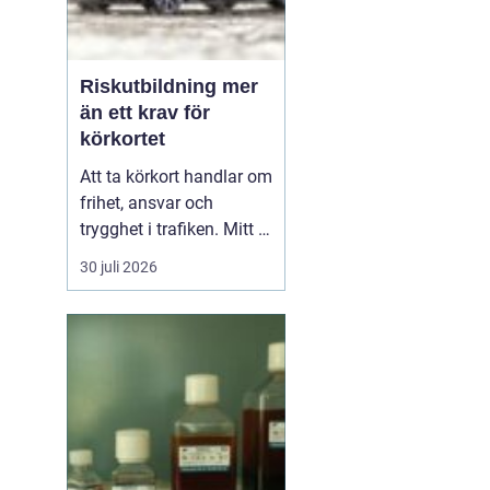
Riskutbildning mer
än ett krav för
körkortet
Att ta körkort handlar om
frihet, ansvar och
trygghet i trafiken. Mitt i
allt detta finns
30 juli 2026
riskutbildning, som
många först ser som ett
måste på vägen mot
körkortet. Men bakom
kravet finns en tydlig
tanke: att ge blivande
förare en realistisk bild
av r...