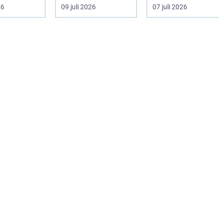
...
fastighetsägare vill
sydkustens klimat
26
09 juli 2026
07 juli 2026
kombine...
vill hitta ett smar...