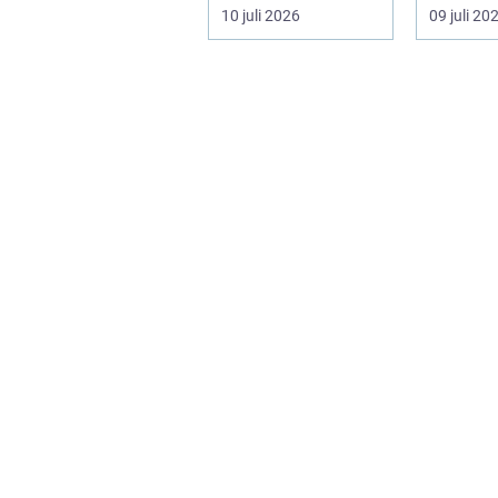
ofta en nödv&a...
ett varum
10 juli 2026
09 juli 20