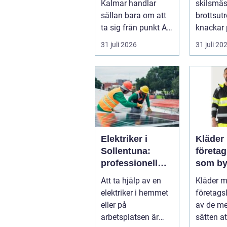
Kalmar handlar
skilsmäs
sällan bara om att
brottsut
ta sig från punkt A
knackar 
till punkt B. För
förändra
31 juli 2026
31 juli 20
många är res...
snabbt...
Elektriker i
Kläder
Sollentuna:
företa
professionell
som by
hjälp när du
varumä
Att ta hjälp av en
Kläder 
behöver det
vardag
elektriker i hemmet
företags
eller på
av de me
arbetsplatsen är
sätten a