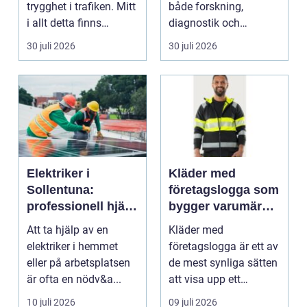
trygghet i trafiken. Mitt
både forskning,
i allt detta finns
diagnostik och
riskutbild...
veterinärmedicin. När
30 juli 2026
30 juli 2026
blod...
Elektriker i
Kläder med
Sollentuna:
företagslogga som
professionell hjälp
bygger varumärke
när du behöver det
i vardagen
Att ta hjälp av en
Kläder med
elektriker i hemmet
företagslogga är ett av
eller på arbetsplatsen
de mest synliga sätten
är ofta en nödv&a...
att visa upp ett
varum...
10 juli 2026
09 juli 2026