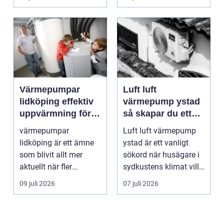
Värmepumpar
Luft luft
lidköping effektiv
värmepump ystad
uppvärmning för
så skapar du ett
hus och
behagligt
värmepumpar
Luft luft värmepump
fastigheter
inomhusklimat
lidköping är ett ämne
ystad är ett vanligt
Året om
som blivit allt mer
sökord när husägare i
aktuellt när fler
sydkustens klimat vill
fastighetsägare vill
hitta ett smar...
09 juli 2026
07 juli 2026
kombine...