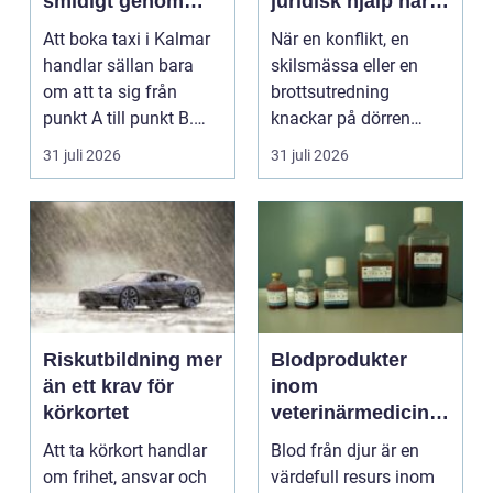
smidigt genom
juridisk hjälp när
hela resan
livet krånglar
Att boka taxi i Kalmar
När en konflikt, en
handlar sällan bara
skilsmässa eller en
om att ta sig från
brottsutredning
punkt A till punkt B.
knackar på dörren
För många är res...
förändras vardagen
31 juli 2026
31 juli 2026
snabbt....
Riskutbildning mer
Blodprodukter
än ett krav för
inom
körkortet
veterinärmedicin
funktion, kvalitet
Att ta körkort handlar
Blod från djur är en
och användning
om frihet, ansvar och
värdefull resurs inom