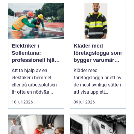
Elektriker i
Kläder med
Sollentuna:
företagslogga som
professionell hjälp
bygger varumärke
när du behöver det
i vardagen
Att ta hjälp av en
Kläder med
elektriker i hemmet
företagslogga är ett av
eller på arbetsplatsen
de mest synliga sätten
är ofta en nödv&a...
att visa upp ett
varum...
10 juli 2026
09 juli 2026