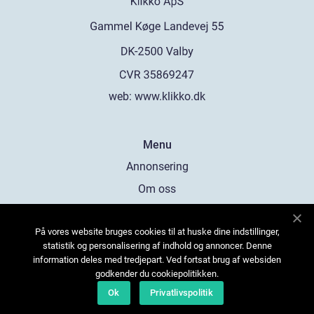
web:
www.klikko.dk
Menu
Annonsering
Om oss
Cookies
På vores website bruges cookies til at huske dine indstillinger,
Kontakta oss
statistik og personalisering af indhold og annoncer. Denne
Sitemap
information deles med tredjepart. Ved fortsat brug af websiden
godkender du cookiepolitikken.
Ok
Privatlivspolitik