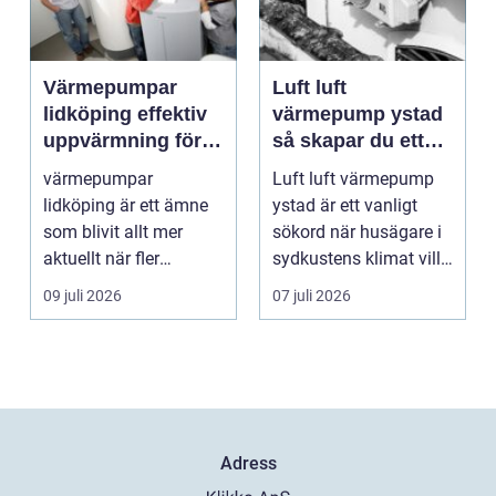
Värmepumpar
Luft luft
lidköping effektiv
värmepump ystad
uppvärmning för
så skapar du ett
hus och
behagligt
värmepumpar
Luft luft värmepump
fastigheter
inomhusklimat
lidköping är ett ämne
ystad är ett vanligt
Året om
som blivit allt mer
sökord när husägare i
aktuellt när fler
sydkustens klimat vill
fastighetsägare vill
hitta ett smar...
09 juli 2026
07 juli 2026
kombine...
Adress