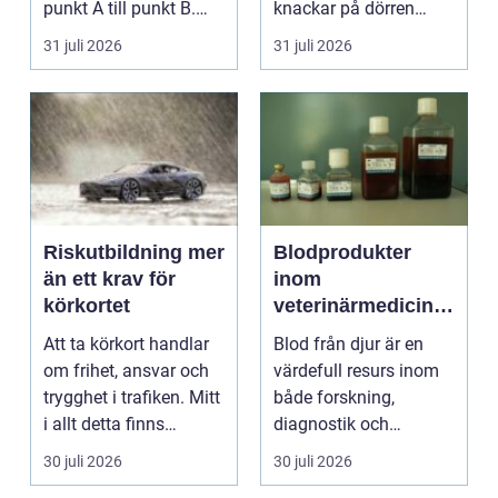
punkt A till punkt B.
knackar på dörren
För många är res...
förändras vardagen
31 juli 2026
31 juli 2026
snabbt....
Riskutbildning mer
Blodprodukter
än ett krav för
inom
körkortet
veterinärmedicin
funktion, kvalitet
Att ta körkort handlar
Blod från djur är en
och användning
om frihet, ansvar och
värdefull resurs inom
trygghet i trafiken. Mitt
både forskning,
i allt detta finns
diagnostik och
riskutbild...
veterinärmedicin. När
30 juli 2026
30 juli 2026
blod...