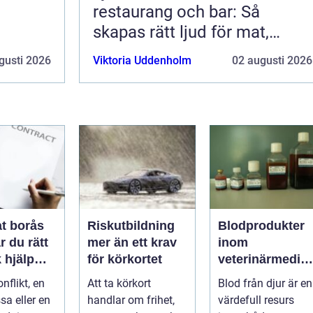
restaurang och bar: Så
skapas rätt ljud för mat,
dryck och stämning
gusti 2026
Viktoria Uddenholm
02 augusti 2026
t borås
Riskutbildning
Blodprodukter
r du rätt
mer än ett krav
inom
k hjälp
för körkortet
veterinärmedici
t
n funktion,
nflikt, en
Att ta körkort
Blod från djur är en
ar
kvalitet och
sa eller en
handlar om frihet,
värdefull resurs
användning