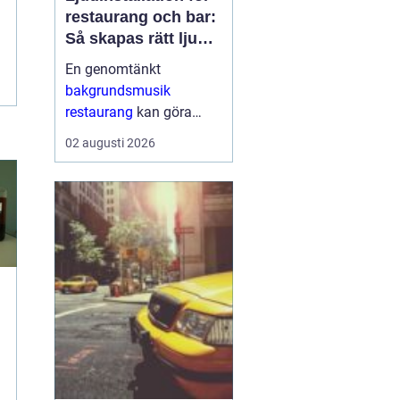
restaurang och bar:
Så skapas rätt ljud
för mat, dryck och
En genomtänkt
stämning
bakgrundsmusik
restaurang
kan göra
skillnaden mellan en
02 augusti 2026
lokal som gästerna
snabbt lämnar och en
plats där de g&aum...