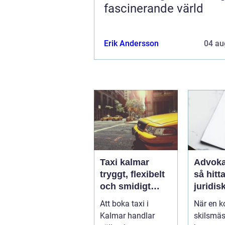
fascinerande värld
Erik Andersson
04 au
Taxi kalmar
Advoka
tryggt, flexibelt
så hitta
och smidigt
juridis
genom hela
när live
Att boka taxi i
När en ko
resan
krångl
Kalmar handlar
skilsmäs