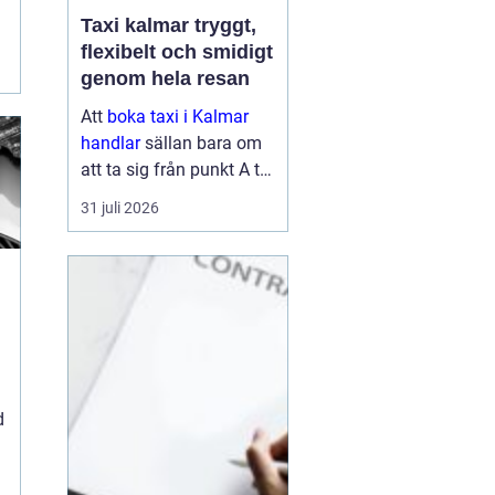
Taxi kalmar tryggt,
flexibelt och smidigt
genom hela resan
Att
boka taxi i Kalmar
handlar
sällan bara om
att ta sig från punkt A till
punkt B. För många är
31 juli 2026
resan en viktig del av
vardagen, arbetet eller
semestern. En pålitlig
taxiresa kan betyda att
hi...
d