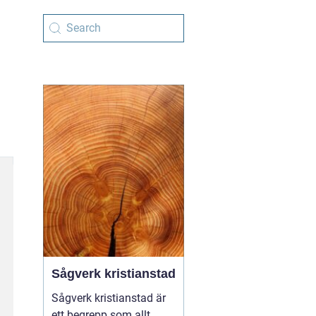
Sågverk kristianstad
Sågverk kristianstad är
ett begrepp som allt