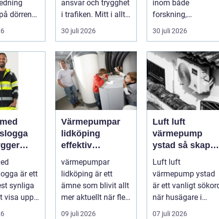
redning
ansvar och trygghet
inom både
på dörren
i trafiken. Mitt i allt
forskning,
s vardagen
detta finns
diagnostik och
26
30 juli 2026
30 juli 2026
.
riskutbild...
veterinärmedicin.
När blod...
 med
Värmepumpar
Luft luft
gslogga
lidköping
värmepump
gger
effektiv
ystad så skapar
rke i
uppvärmning för
du ett behagligt
med
värmepumpar
Luft luft
en
hus och
inomhusklimat
logga är ett
lidköping är ett
värmepump ystad
fastigheter
Året om
st synliga
ämne som blivit allt
är ett vanligt sökor
tt visa upp
mer aktuellt när fler
när husägare i
...
fastighetsägare vill
sydkustens klimat
26
09 juli 2026
07 juli 2026