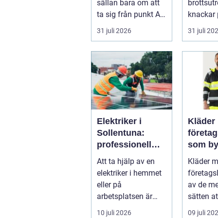
sällan bara om att
brottsut
ta sig från punkt A
knackar 
till punkt B. För
förändra
31 juli 2026
31 juli 20
många är res...
snabbt...
Elektriker i
Kläder
Sollentuna:
företa
professionell
som by
hjälp när du
varumä
Att ta hjälp av en
Kläder 
behöver det
vardag
elektriker i hemmet
företags
eller på
av de me
arbetsplatsen är
sätten a
ofta en nödv&a...
ett varum
10 juli 2026
09 juli 20