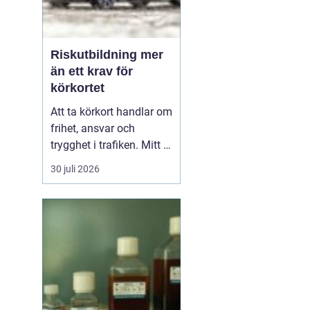
Riskutbildning mer
än ett krav för
körkortet
Att ta körkort handlar om
frihet, ansvar och
trygghet i trafiken. Mitt i
allt detta finns
30 juli 2026
riskutbildning, som
många först ser som ett
måste på vägen mot
körkortet. Men bakom
kravet finns en tydlig
tanke: att ge blivande
förare en realistisk bild
av r...