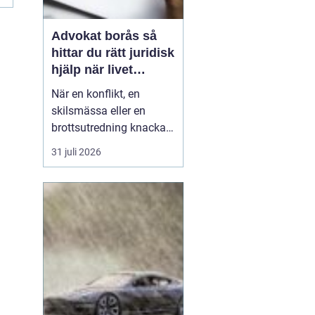
Advokat borås så
hittar du rätt juridisk
hjälp när livet
krånglar
När en konflikt, en
skilsmässa eller en
brottsutredning knackar
på dörren förändras
31 juli 2026
vardagen snabbt.
Många i Borås väntar för
länge med att kontakta
jurist, ofta av oro för
kostnader eller för att de
inte vet vart de ska
vända sig. Samtidigt kan
tidi...