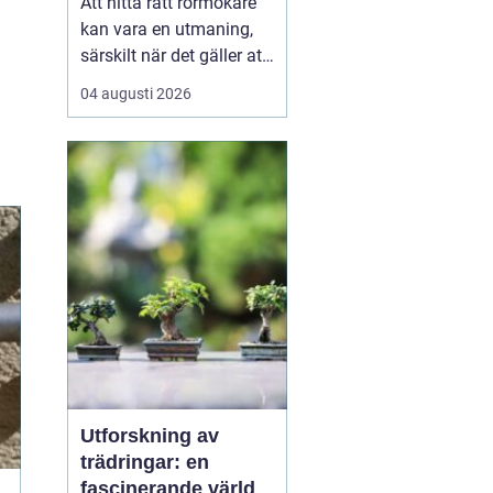
Att hitta rätt rörmokare
kan vara en utmaning,
särskilt när det gäller att
välja bland många
04 augusti 2026
erbjudanden på en
specifik plats som
Jämtland. Kvalificerade
rörmokare är viktiga för
att s&aum...
Utforskning av
trädringar: en
fascinerande värld