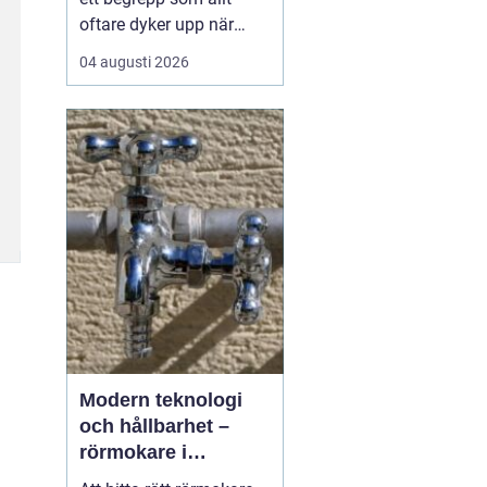
oftare dyker upp när
husbyggare, snickare
04 augusti 2026
och markägare söker
trygga leverantörer av
trävaror i nordöstra
skåne. Områdets långa
tradition av skogsbruk
och hantverk har skapat
en stark bas för sågverk
som k...
Modern teknologi
och hållbarhet –
rörmokare i
Jämtland