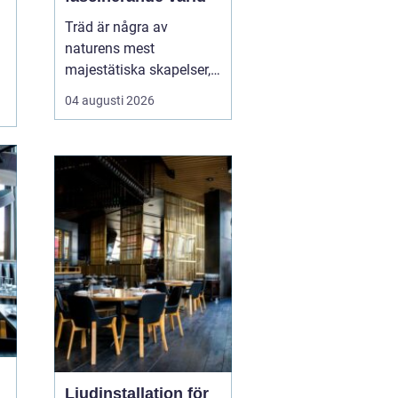
Träd är några av
naturens mest
majestätiska skapelser,
och deras årliga
04 augusti 2026
växande lager kan
berätta mycket om deras
historia och omgivning.
Tr&...
Ljudinstallation för