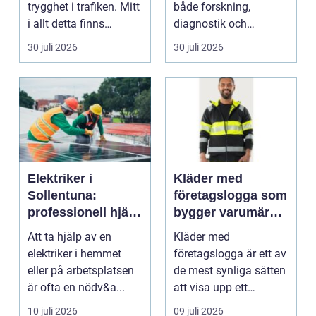
trygghet i trafiken. Mitt
både forskning,
i allt detta finns
diagnostik och
riskutbild...
veterinärmedicin. När
30 juli 2026
30 juli 2026
blod...
Elektriker i
Kläder med
Sollentuna:
företagslogga som
professionell hjälp
bygger varumärke
när du behöver det
i vardagen
Att ta hjälp av en
Kläder med
elektriker i hemmet
företagslogga är ett av
eller på arbetsplatsen
de mest synliga sätten
är ofta en nödv&a...
att visa upp ett
varum...
10 juli 2026
09 juli 2026