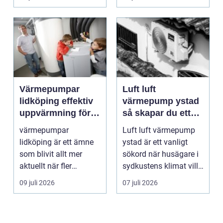
Värmepumpar
Luft luft
lidköping effektiv
värmepump ystad
uppvärmning för
så skapar du ett
hus och
behagligt
värmepumpar
Luft luft värmepump
fastigheter
inomhusklimat
lidköping är ett ämne
ystad är ett vanligt
Året om
som blivit allt mer
sökord när husägare i
aktuellt när fler
sydkustens klimat vill
fastighetsägare vill
hitta ett smar...
09 juli 2026
07 juli 2026
kombine...