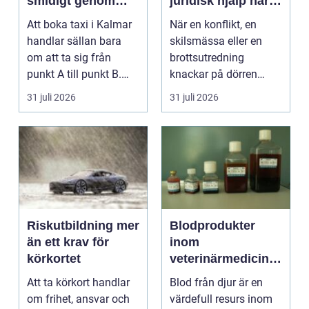
smidigt genom
juridisk hjälp när
hela resan
livet krånglar
Att boka taxi i Kalmar
När en konflikt, en
handlar sällan bara
skilsmässa eller en
om att ta sig från
brottsutredning
punkt A till punkt B.
knackar på dörren
För många är res...
förändras vardagen
31 juli 2026
31 juli 2026
snabbt....
Riskutbildning mer
Blodprodukter
än ett krav för
inom
körkortet
veterinärmedicin
funktion, kvalitet
Att ta körkort handlar
Blod från djur är en
och användning
om frihet, ansvar och
värdefull resurs inom