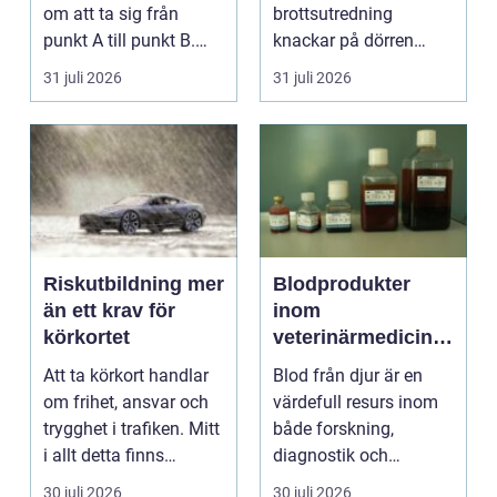
om att ta sig från
brottsutredning
punkt A till punkt B.
knackar på dörren
För många är res...
förändras vardagen
31 juli 2026
31 juli 2026
snabbt....
Riskutbildning mer
Blodprodukter
än ett krav för
inom
körkortet
veterinärmedicin
funktion, kvalitet
Att ta körkort handlar
Blod från djur är en
och användning
om frihet, ansvar och
värdefull resurs inom
trygghet i trafiken. Mitt
både forskning,
i allt detta finns
diagnostik och
riskutbild...
veterinärmedicin. När
30 juli 2026
30 juli 2026