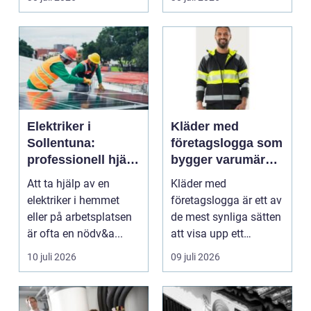
blod...
Elektriker i
Kläder med
Sollentuna:
företagslogga som
professionell hjälp
bygger varumärke
när du behöver det
i vardagen
Att ta hjälp av en
Kläder med
elektriker i hemmet
företagslogga är ett av
eller på arbetsplatsen
de mest synliga sätten
är ofta en nödv&a...
att visa upp ett
varum...
10 juli 2026
09 juli 2026