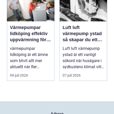
Värmepumpar
Luft luft
lidköping effektiv
värmepump ystad
uppvärmning för
så skapar du ett
hus och
behagligt
värmepumpar
Luft luft värmepump
fastigheter
inomhusklimat
lidköping är ett ämne
ystad är ett vanligt
Året om
som blivit allt mer
sökord när husägare i
aktuellt när fler
sydkustens klimat vill
fastighetsägare vill
hitta ett smar...
09 juli 2026
07 juli 2026
kombine...
Adress