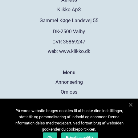
web:
www.klikko.dk
Menu
Annonsering
Om oss
Cookies
På vores website bruges cookies til at huske dine indstillinger,
Kontakta oss
statistik og personalisering af indhold og annoncer. Denne
Sitemap
information deles med tredjepart. Ved fortsat brug af websiden
godkender du cookiepolitikken.
Ok
Privatlivspolitik