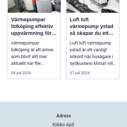
Värmepumpar
Luft luft
lidköping effektiv
värmepump ystad
uppvärmning för
så skapar du ett
hus och
behagligt
värmepumpar
Luft luft värmepump
fastigheter
inomhusklimat
lidköping är ett ämne
ystad är ett vanligt
Året om
som blivit allt mer
sökord när husägare i
aktuellt när fler
sydkustens klimat vill
fastighetsägare vill
hitta ett smar...
09 juli 2026
07 juli 2026
kombine...
Adress