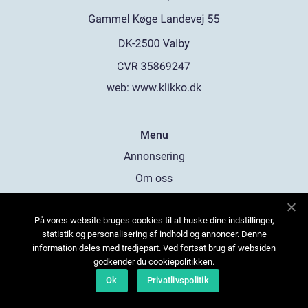
web:
www.klikko.dk
Menu
Annonsering
Om oss
Cookies
På vores website bruges cookies til at huske dine indstillinger,
Kontakta oss
statistik og personalisering af indhold og annoncer. Denne
Sitemap
information deles med tredjepart. Ved fortsat brug af websiden
godkender du cookiepolitikken.
Ok
Privatlivspolitik