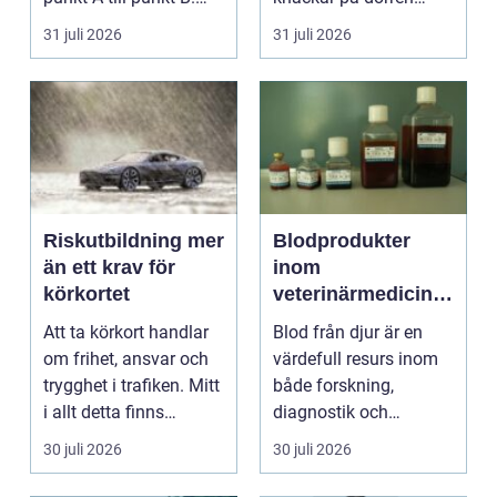
För många är res...
förändras vardagen
31 juli 2026
31 juli 2026
snabbt....
Riskutbildning mer
Blodprodukter
än ett krav för
inom
körkortet
veterinärmedicin
funktion, kvalitet
Att ta körkort handlar
Blod från djur är en
och användning
om frihet, ansvar och
värdefull resurs inom
trygghet i trafiken. Mitt
både forskning,
i allt detta finns
diagnostik och
riskutbild...
veterinärmedicin. När
30 juli 2026
30 juli 2026
blod...