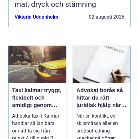
mat, dryck och stämning
Viktoria Uddenholm
02 augusti 2026
Taxi kalmar tryggt,
Advokat borås så
flexibelt och
hittar du rätt
smidigt genom
juridisk hjälp när
hela resan
livet krånglar
Att boka taxi i Kalmar
När en konflikt, en
handlar sällan bara
skilsmässa eller en
om att ta sig från
brottsutredning
punkt A till punkt B.
knackar på dörren