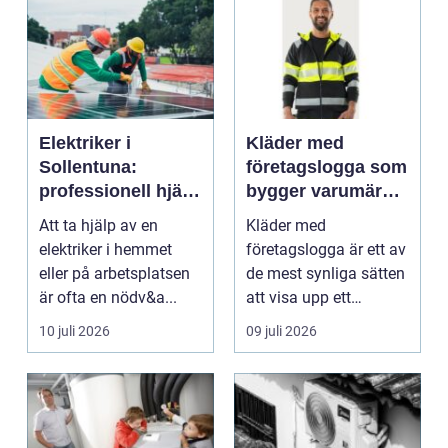
Elektriker i
Kläder med
Sollentuna:
företagslogga som
professionell hjälp
bygger varumärke
när du behöver det
i vardagen
Att ta hjälp av en
Kläder med
elektriker i hemmet
företagslogga är ett av
eller på arbetsplatsen
de mest synliga sätten
är ofta en nödv&a...
att visa upp ett
varum...
10 juli 2026
09 juli 2026