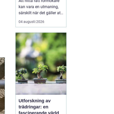
Att hitta rätt rörmokare
kan vara en utmaning,
särskilt när det gäller att
välja bland många
04 augusti 2026
erbjudanden på en
specifik plats som
Jämtland. Kvalificerade
rörmokare är viktiga för
att s&aum...
Utforskning av
trädringar: en
fascinerande värld