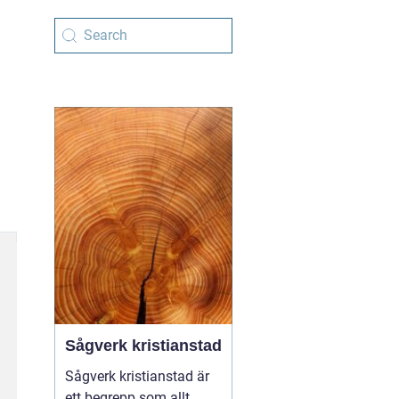
Sågverk kristianstad
Sågverk kristianstad är
ett begrepp som allt