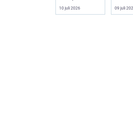
ofta en nödv&a...
ett varum
10 juli 2026
09 juli 20