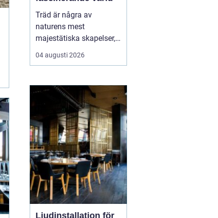
Träd är några av
naturens mest
majestätiska skapelser,
och deras årliga
04 augusti 2026
växande lager kan
berätta mycket om deras
historia och omgivning.
Tr&...
Ljudinstallation för