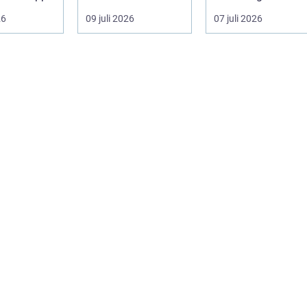
...
fastighetsägare vill
sydkustens klimat
26
09 juli 2026
07 juli 2026
kombine...
vill hitta ett smar...