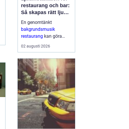
restaurang och bar:
Så skapas rätt ljud
för mat, dryck och
En genomtänkt
stämning
bakgrundsmusik
restaurang
kan göra
skillnaden mellan en
02 augusti 2026
lokal som gästerna
snabbt lämnar och en
plats där de g&aum...