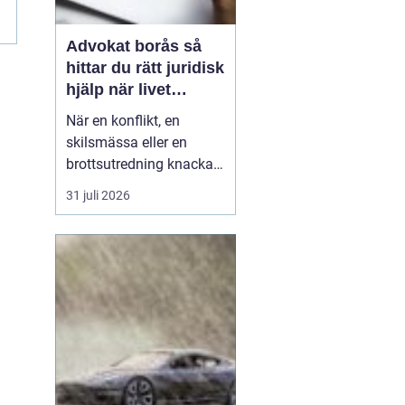
Advokat borås så
hittar du rätt juridisk
hjälp när livet
krånglar
När en konflikt, en
skilsmässa eller en
brottsutredning knackar
på dörren förändras
31 juli 2026
vardagen snabbt.
Många i Borås väntar för
länge med att kontakta
jurist, ofta av oro för
kostnader eller för att de
inte vet vart de ska
vända sig. Samtidigt kan
tidi...