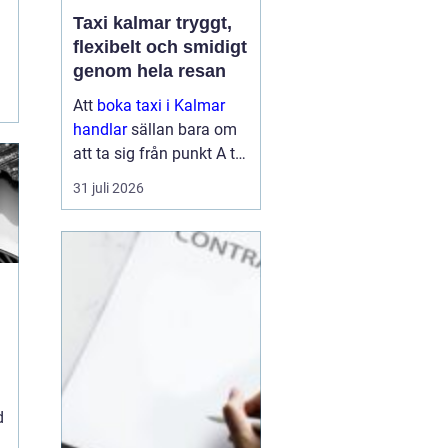
Taxi kalmar tryggt,
flexibelt och smidigt
genom hela resan
Att
boka taxi i Kalmar
handlar
sällan bara om
att ta sig från punkt A till
punkt B. För många är
31 juli 2026
resan en viktig del av
vardagen, arbetet eller
semestern. En pålitlig
taxiresa kan betyda att
hi...
d