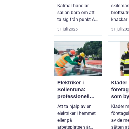
resan
krångl
Kalmar handlar
skilsmäs
sällan bara om att
brottsut
ta sig från punkt A
knackar 
till punkt B. För
förändra
31 juli 2026
31 juli 20
många är res...
snabbt...
Elektriker i
Kläder
Sollentuna:
företa
professionell
som by
hjälp när du
varumä
Att ta hjälp av en
Kläder 
behöver det
vardag
elektriker i hemmet
företags
eller på
av de me
arbetsplatsen är
sätten a