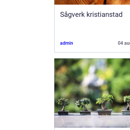
Sågverk kristianstad
admin
04 au