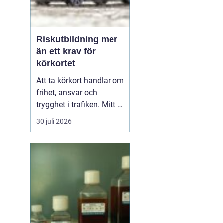
Riskutbildning mer
än ett krav för
körkortet
Att ta körkort handlar om
frihet, ansvar och
trygghet i trafiken. Mitt i
allt detta finns
30 juli 2026
riskutbildning, som
många först ser som ett
måste på vägen mot
körkortet. Men bakom
kravet finns en tydlig
tanke: att ge blivande
förare en realistisk bild
av r...