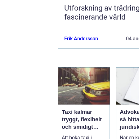
Utforskning av trädring
fascinerande värld
Erik Andersson
04 au
Taxi kalmar
Advoka
tryggt, flexibelt
så hitta
och smidigt
juridis
genom hela
när live
Att boka taxi i
När en ko