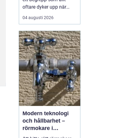
oftare dyker upp när
husbyggare, snickare
04 augusti 2026
och markägare söker
trygga leverantörer av
trävaror i nordöstra
skåne. Områdets långa
tradition av skogsbruk
och hantverk har skapat
en stark bas för sågverk
som k...
Modern teknologi
och hållbarhet –
rörmokare i
Jämtland