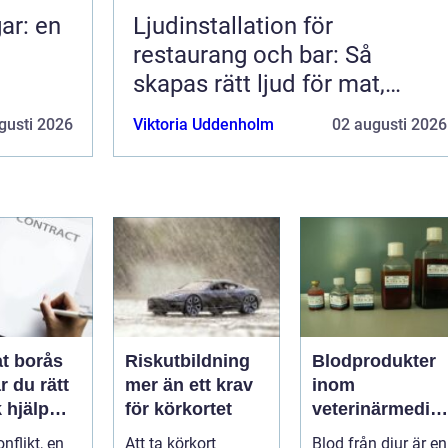
ar: en
Ljudinstallation för
restaurang och bar: Så
skapas rätt ljud för mat,
dryck och stämning
gusti 2026
Viktoria Uddenholm
02 augusti 2026
t borås
Riskutbildning
Blodprodukter
r du rätt
mer än ett krav
inom
k hjälp
för körkortet
veterinärmedici
t
n funktion,
nflikt, en
Att ta körkort
Blod från djur är en