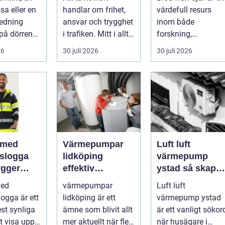
ar
kvalitet och
sa eller en
handlar om frihet,
värdefull resurs
användning
redning
ansvar och trygghet
inom både
på dörren
i trafiken. Mitt i allt
forskning,
s vardagen
detta finns
diagnostik och
26
30 juli 2026
30 juli 2026
.
riskutbild...
veterinärmedicin.
När blod...
 med
Värmepumpar
Luft luft
gslogga
lidköping
värmepump
gger
effektiv
ystad så skapar
rke i
uppvärmning för
du ett behagligt
med
värmepumpar
Luft luft
en
hus och
inomhusklimat
logga är ett
lidköping är ett
värmepump ystad
fastigheter
Året om
st synliga
ämne som blivit allt
är ett vanligt sökor
tt visa upp
mer aktuellt när fler
när husägare i