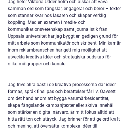
Jag heter Viktoria Uddenholm och älskar att väva
samman ord som fängslar, engagerar och berör – texter
som stannar kvar hos läsaren och skapar verklig
koppling. Med en examen i medie- och
kommunikationsvetenskap samt journalistik från
Uppsala universitet har jag byggt en gedigen grund för
mitt arbete som kommunikatör och skribent. Min karriär
inom reklambranschen har gett mig möjlighet att
utveckla kreativa idéer och strategiska budskap för
olika målgrupper och kanaler.
Jag trivs allra bäst i de kreativa processerna där idéer
formas, språk finslipas och berättelser får liv. Oavsett
om det handlar om att bygga varumärkesidentitet,
skapa fängslande kampanjtexter eller skriva innehåll
som stärker en digital närvaro, är mitt fokus alltid att
hitta rätt ton och uttryck. Jag brinner för att ge ord kraft
och mening, att översätta komplexa idéer till