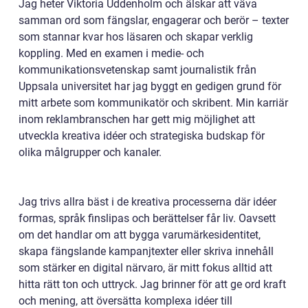
Jag heter Viktoria Uddenholm och älskar att väva
samman ord som fängslar, engagerar och berör – texter
som stannar kvar hos läsaren och skapar verklig
koppling. Med en examen i medie- och
kommunikationsvetenskap samt journalistik från
Uppsala universitet har jag byggt en gedigen grund för
mitt arbete som kommunikatör och skribent. Min karriär
inom reklambranschen har gett mig möjlighet att
utveckla kreativa idéer och strategiska budskap för
olika målgrupper och kanaler.
Jag trivs allra bäst i de kreativa processerna där idéer
formas, språk finslipas och berättelser får liv. Oavsett
om det handlar om att bygga varumärkesidentitet,
skapa fängslande kampanjtexter eller skriva innehåll
som stärker en digital närvaro, är mitt fokus alltid att
hitta rätt ton och uttryck. Jag brinner för att ge ord kraft
och mening, att översätta komplexa idéer till