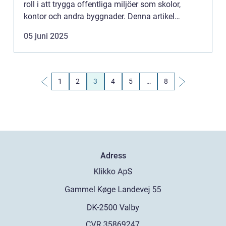
roll i att trygga offentliga miljöer som skolor,
kontor och andra byggnader. Denna artikel
utforskar vad ett inrymningslarm är, des...
05 juni 2025
1
2
3
4
5
…
8
Adress