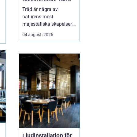
Träd är några av
naturens mest
majestätiska skapelser,
och deras årliga
04 augusti 2026
växande lager kan
berätta mycket om deras
historia och omgivning.
Tr&...
Ljudinstallation för