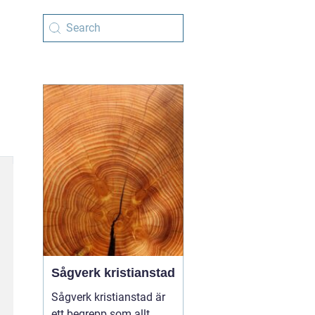
Sågverk kristianstad
Sågverk kristianstad är
ett begrepp som allt