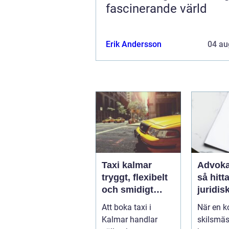
fascinerande värld
Erik Andersson
04 au
Taxi kalmar
Advoka
tryggt, flexibelt
så hitta
och smidigt
juridis
genom hela
när live
Att boka taxi i
När en ko
resan
krångl
Kalmar handlar
skilsmäs