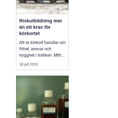
Riskutbildning mer
än ett krav för
körkortet
Att ta körkort handlar om
frihet, ansvar och
trygghet i trafiken. Mitt i
allt detta finns
30 juli 2026
riskutbildning, som
många först ser som ett
måste på vägen mot
körkortet. Men bakom
kravet finns en tydlig
tanke: att ge blivande
förare en realistisk bild
av r...