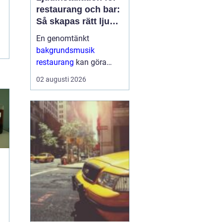
restaurang och bar:
Så skapas rätt ljud
för mat, dryck och
En genomtänkt
stämning
bakgrundsmusik
restaurang
kan göra
skillnaden mellan en
02 augusti 2026
lokal som gästerna
snabbt lämnar och en
plats där de g&aum...