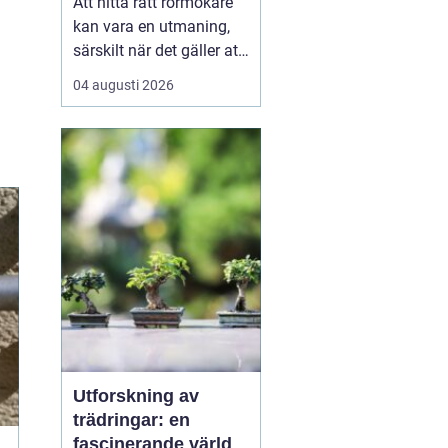
Att hitta rätt rörmokare
kan vara en utmaning,
särskilt när det gäller att
välja bland många
04 augusti 2026
erbjudanden på en
specifik plats som
Jämtland. Kvalificerade
rörmokare är viktiga för
att s&aum...
Utforskning av
trädringar: en
fascinerande värld