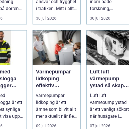
redning
ansvar och trygghet
inom både
på dörren
i trafiken. Mitt i allt
forskning,
s vardagen
detta finns
diagnostik och
26
30 juli 2026
30 juli 2026
.
riskutbild...
veterinärmedicin.
När blod...
 med
Värmepumpar
Luft luft
gslogga
lidköping
värmepump
gger
effektiv
ystad så skapar
rke i
uppvärmning för
du ett behagligt
med
värmepumpar
Luft luft
en
hus och
inomhusklimat
logga är ett
lidköping är ett
värmepump ystad
fastigheter
Året om
st synliga
ämne som blivit allt
är ett vanligt sökor
tt visa upp
mer aktuellt när fler
när husägare i
...
fastighetsägare vill
sydkustens klimat
26
09 juli 2026
07 juli 2026