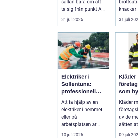
sällan bara om att
brottsut
ta sig från punkt A
knackar 
till punkt B. För
förändra
31 juli 2026
31 juli 20
många är res...
snabbt...
Elektriker i
Kläder
Sollentuna:
företa
professionell
som by
hjälp när du
varumä
Att ta hjälp av en
Kläder 
behöver det
vardag
elektriker i hemmet
företags
eller på
av de me
arbetsplatsen är
sätten a
ofta en nödv&a...
ett varum
10 juli 2026
09 juli 20