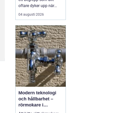
oftare dyker upp när
husbyggare, snickare
04 augusti 2026
och markägare söker
trygga leverantörer av
trävaror i nordöstra
skåne. Områdets långa
tradition av skogsbruk
och hantverk har skapat
en stark bas för sågverk
som k...
Modern teknologi
och hållbarhet –
rörmokare i
Jämtland