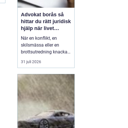
Advokat borås så
hittar du rätt juridisk
hjälp när livet
krånglar
När en konflikt, en
skilsmässa eller en
brottsutredning knackar
på dörren förändras
31 juli 2026
vardagen snabbt.
Många i Borås väntar för
länge med att kontakta
jurist, ofta av oro för
kostnader eller för att de
inte vet vart de ska
vända sig. Samtidigt kan
tidi...