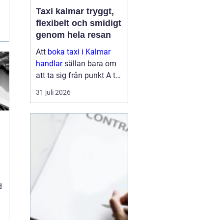
Taxi kalmar tryggt,
flexibelt och smidigt
genom hela resan
Att
boka taxi i Kalmar
handlar
sällan bara om
att ta sig från punkt A till
punkt B. För många är
31 juli 2026
resan en viktig del av
vardagen, arbetet eller
semestern. En pålitlig
taxiresa kan betyda att
hi...
d