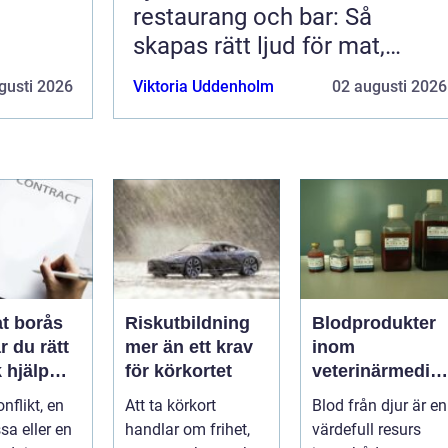
restaurang och bar: Så
skapas rätt ljud för mat,
dryck och stämning
gusti 2026
Viktoria Uddenholm
02 augusti 2026
t borås
Riskutbildning
Blodprodukter
r du rätt
mer än ett krav
inom
k hjälp
för körkortet
veterinärmedici
t
n funktion,
nflikt, en
Att ta körkort
Blod från djur är en
ar
kvalitet och
sa eller en
handlar om frihet,
värdefull resurs
användning