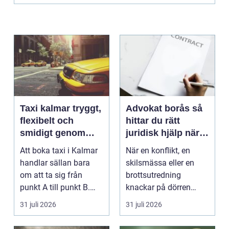
Taxi kalmar tryggt,
Advokat borås så
flexibelt och
hittar du rätt
smidigt genom
juridisk hjälp när
hela resan
livet krånglar
Att boka taxi i Kalmar
När en konflikt, en
handlar sällan bara
skilsmässa eller en
om att ta sig från
brottsutredning
punkt A till punkt B.
knackar på dörren
För många är res...
förändras vardagen
31 juli 2026
31 juli 2026
snabbt....