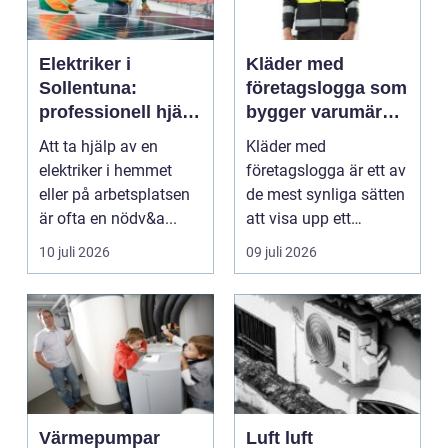
Elektriker i
Kläder med
Sollentuna:
företagslogga som
professionell hjälp
bygger varumärke
när du behöver det
i vardagen
Att ta hjälp av en
Kläder med
elektriker i hemmet
företagslogga är ett av
eller på arbetsplatsen
de mest synliga sätten
är ofta en nödv&a...
att visa upp ett
varum...
10 juli 2026
09 juli 2026
Värmepumpar
Luft luft