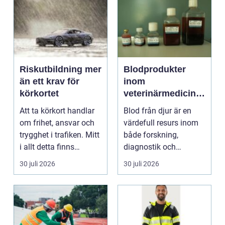
Riskutbildning mer
Blodprodukter
än ett krav för
inom
körkortet
veterinärmedicin
funktion, kvalitet
Att ta körkort handlar
Blod från djur är en
och användning
om frihet, ansvar och
värdefull resurs inom
trygghet i trafiken. Mitt
både forskning,
i allt detta finns
diagnostik och
riskutbild...
veterinärmedicin. När
30 juli 2026
30 juli 2026
blod...