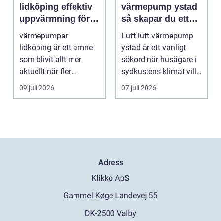
lidköping effektiv
värmepump ystad
uppvärmning för
så skapar du ett
hus och
behagligt
värmepumpar
Luft luft värmepump
fastigheter
inomhusklimat
lidköping är ett ämne
ystad är ett vanligt
Året om
som blivit allt mer
sökord när husägare i
aktuellt när fler
sydkustens klimat vill
fastighetsägare vill
hitta ett smar...
09 juli 2026
07 juli 2026
kombine...
Adress