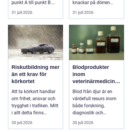
punkt A till punkt B.
knackar på dörren
För många är res...
förändras vardagen
31 juli 2026
31 juli 2026
snabbt....
Riskutbildning mer
Blodprodukter
än ett krav för
inom
körkortet
veterinärmedicin
funktion, kvalitet
Att ta körkort handlar
Blod från djur är en
och användning
om frihet, ansvar och
värdefull resurs inom
trygghet i trafiken. Mitt
både forskning,
i allt detta finns
diagnostik och
riskutbild...
veterinärmedicin. När
30 juli 2026
30 juli 2026
blod...