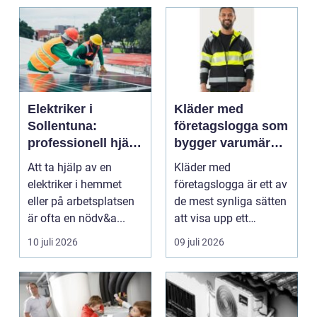
Elektriker i
Kläder med
Sollentuna:
företagslogga som
professionell hjälp
bygger varumärke
när du behöver det
i vardagen
Att ta hjälp av en
Kläder med
elektriker i hemmet
företagslogga är ett av
eller på arbetsplatsen
de mest synliga sätten
är ofta en nödv&a...
att visa upp ett
varum...
10 juli 2026
09 juli 2026