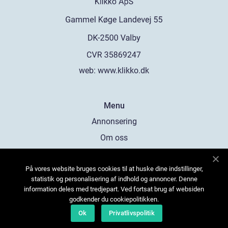
web:
www.klikko.dk
Menu
Annonsering
Om oss
Cookies
På vores website bruges cookies til at huske dine indstillinger,
Kontakta oss
statistik og personalisering af indhold og annoncer. Denne
Sitemap
information deles med tredjepart. Ved fortsat brug af websiden
godkender du cookiepolitikken.
Ok
Privatlivspolitik