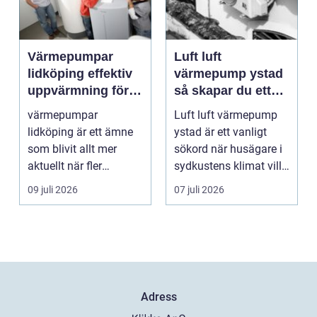
Värmepumpar
Luft luft
lidköping effektiv
värmepump ystad
uppvärmning för
så skapar du ett
hus och
behagligt
värmepumpar
Luft luft värmepump
fastigheter
inomhusklimat
lidköping är ett ämne
ystad är ett vanligt
Året om
som blivit allt mer
sökord när husägare i
aktuellt när fler
sydkustens klimat vill
fastighetsägare vill
hitta ett smar...
09 juli 2026
07 juli 2026
kombine...
Adress