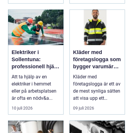
blod...
Elektriker i
Kläder med
Sollentuna:
företagslogga som
professionell hjälp
bygger varumärke
när du behöver det
i vardagen
Att ta hjälp av en
Kläder med
elektriker i hemmet
företagslogga är ett av
eller på arbetsplatsen
de mest synliga sätten
är ofta en nödv&a...
att visa upp ett
varum...
10 juli 2026
09 juli 2026