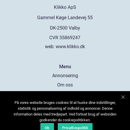
web:
www.klikko.dk
Menu
Annonsering
Om oss
Cookies
På vores website bruges cookies til at huske dine indstillinger,
Kontakta oss
statistik og personalisering af indhold og annoncer. Denne
Sitemap
information deles med tredjepart. Ved fortsat brug af websiden
godkender du cookiepolitikken.
Ok
Privatlivspolitik