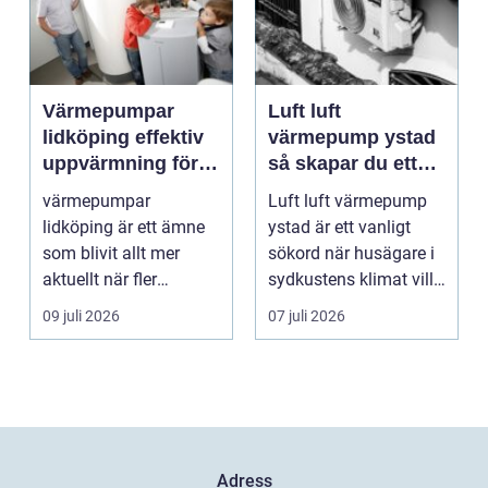
Värmepumpar
Luft luft
lidköping effektiv
värmepump ystad
uppvärmning för
så skapar du ett
hus och
behagligt
värmepumpar
Luft luft värmepump
fastigheter
inomhusklimat
lidköping är ett ämne
ystad är ett vanligt
Året om
som blivit allt mer
sökord när husägare i
aktuellt när fler
sydkustens klimat vill
fastighetsägare vill
hitta ett smar...
09 juli 2026
07 juli 2026
kombine...
Adress