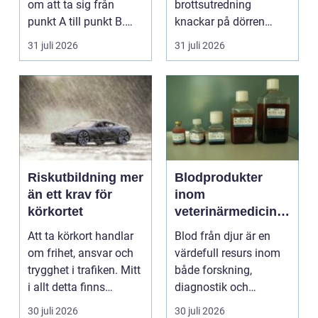
om att ta sig från
brottsutredning
punkt A till punkt B.
knackar på dörren
För många är res...
förändras vardagen
31 juli 2026
31 juli 2026
snabbt....
Riskutbildning mer
Blodprodukter
än ett krav för
inom
körkortet
veterinärmedicin
funktion, kvalitet
Att ta körkort handlar
Blod från djur är en
och användning
om frihet, ansvar och
värdefull resurs inom
trygghet i trafiken. Mitt
både forskning,
i allt detta finns
diagnostik och
riskutbild...
veterinärmedicin. När
30 juli 2026
30 juli 2026