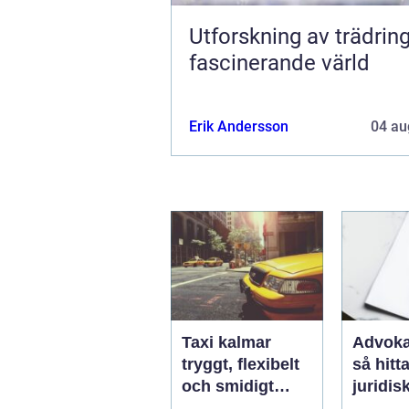
Utforskning av trädring
fascinerande värld
Erik Andersson
04 au
Taxi kalmar
Advoka
tryggt, flexibelt
så hitta
och smidigt
juridis
genom hela
när live