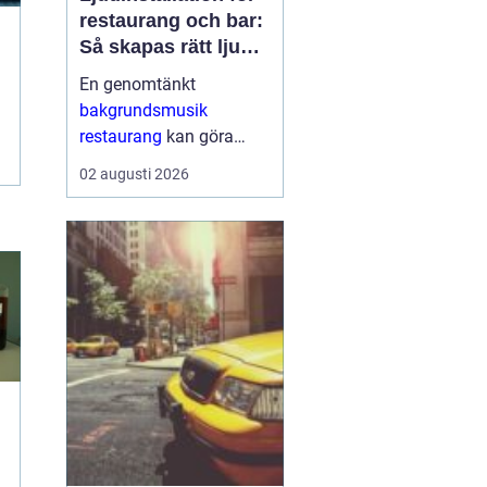
restaurang och bar:
Så skapas rätt ljud
för mat, dryck och
En genomtänkt
stämning
bakgrundsmusik
restaurang
kan göra
skillnaden mellan en
02 augusti 2026
lokal som gästerna
snabbt lämnar och en
plats där de g&aum...