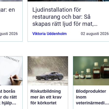
ar: en
Ljudinstallation för
restaurang och bar: Så
skapas rätt ljud för mat,
dryck och stämning
gusti 2026
Viktoria Uddenholm
02 augusti 2026
t borås
Riskutbildning
Blodprodukter
r du rätt
mer än ett krav
inom
k hjälp
för körkortet
veterinärmedici
t
n funktion,