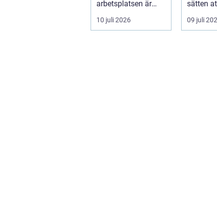
arbetsplatsen är
sätten a
ofta en nödv&a...
ett varum
10 juli 2026
09 juli 20