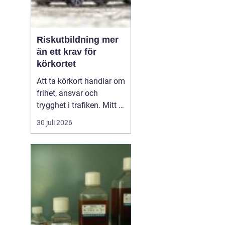
Riskutbildning mer
än ett krav för
körkortet
Att ta körkort handlar om
frihet, ansvar och
trygghet i trafiken. Mitt i
allt detta finns
30 juli 2026
riskutbildning, som
många först ser som ett
måste på vägen mot
körkortet. Men bakom
kravet finns en tydlig
tanke: att ge blivande
förare en realistisk bild
av r...