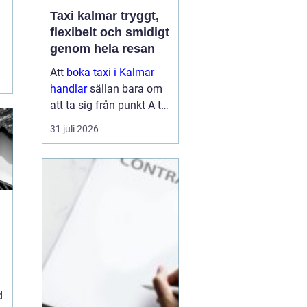
Taxi kalmar tryggt,
flexibelt och smidigt
genom hela resan
Att
boka taxi i Kalmar
handlar
sällan bara om
att ta sig från punkt A till
punkt B. För många är
31 juli 2026
resan en viktig del av
vardagen, arbetet eller
semestern. En pålitlig
taxiresa kan betyda att
hi...
d