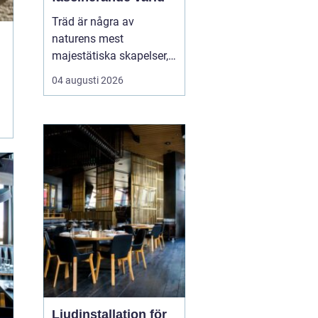
Träd är några av
naturens mest
majestätiska skapelser,
och deras årliga
04 augusti 2026
växande lager kan
berätta mycket om deras
historia och omgivning.
Tr&...
Ljudinstallation för