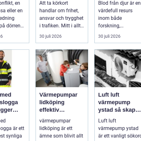
nflikt, en
Att ta körkort
Blod från djur är en
ar
kvalitet och
sa eller en
handlar om frihet,
värdefull resurs
användning
redning
ansvar och trygghet
inom både
på dörren
i trafiken. Mitt i allt
forskning,
s vardagen
detta finns
diagnostik och
26
30 juli 2026
30 juli 2026
.
riskutbild...
veterinärmedicin.
När blod...
 med
Värmepumpar
Luft luft
gslogga
lidköping
värmepump
gger
effektiv
ystad så skapar
rke i
uppvärmning för
du ett behagligt
med
värmepumpar
Luft luft
en
hus och
inomhusklimat
logga är ett
lidköping är ett
värmepump ystad
fastigheter
Året om
st synliga
ämne som blivit allt
är ett vanligt sökor