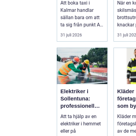
Att boka taxi i
När en ko
resan
krångl
Kalmar handlar
skilsmäs
sällan bara om att
brottsut
ta sig från punkt A
knackar 
till punkt B. För
förändra
31 juli 2026
31 juli 20
många är res...
snabbt...
Elektriker i
Kläder
Sollentuna:
företa
professionell
som by
hjälp när du
varumä
Att ta hjälp av en
Kläder 
behöver det
vardag
elektriker i hemmet
företags
eller på
av de me