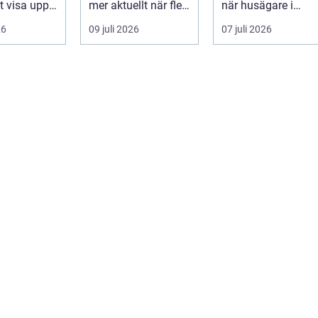
tt visa upp
mer aktuellt när fler
när husägare i
...
fastighetsägare vill
sydkustens klimat
26
09 juli 2026
07 juli 2026
kombine...
vill hitta ett smar...