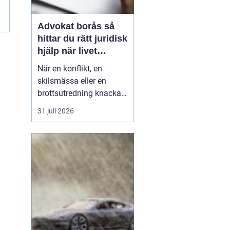
Advokat borås så
hittar du rätt juridisk
hjälp när livet
krånglar
När en konflikt, en
skilsmässa eller en
brottsutredning knackar
på dörren förändras
31 juli 2026
vardagen snabbt.
Många i Borås väntar för
länge med att kontakta
jurist, ofta av oro för
kostnader eller för att de
inte vet vart de ska
vända sig. Samtidigt kan
tidi...