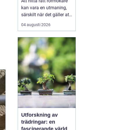
Att hitta rätt rörmokare
kan vara en utmaning,
särskilt när det gäller att
välja bland många
04 augusti 2026
erbjudanden på en
specifik plats som
Jämtland. Kvalificerade
rörmokare är viktiga för
att s&aum...
Utforskning av
trädringar: en
fascinerande värld