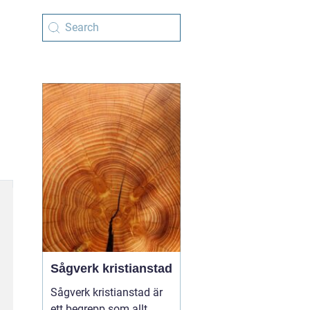
Sågverk kristianstad
Sågverk kristianstad är
ett begrepp som allt