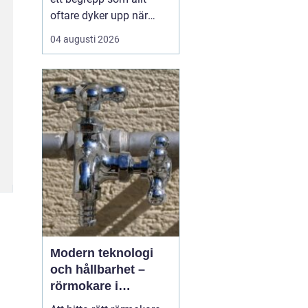
oftare dyker upp när
husbyggare, snickare
04 augusti 2026
och markägare söker
trygga leverantörer av
trävaror i nordöstra
skåne. Områdets långa
tradition av skogsbruk
och hantverk har skapat
en stark bas för sågverk
som k...
Modern teknologi
och hållbarhet –
rörmokare i
Jämtland