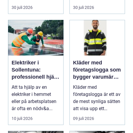
riskutbild...
veterinärmedicin. När
30 juli 2026
30 juli 2026
blod...
Elektriker i
Kläder med
Sollentuna:
företagslogga som
professionell hjälp
bygger varumärke
när du behöver det
i vardagen
Att ta hjälp av en
Kläder med
elektriker i hemmet
företagslogga är ett av
eller på arbetsplatsen
de mest synliga sätten
är ofta en nödv&a...
att visa upp ett
varum...
10 juli 2026
09 juli 2026