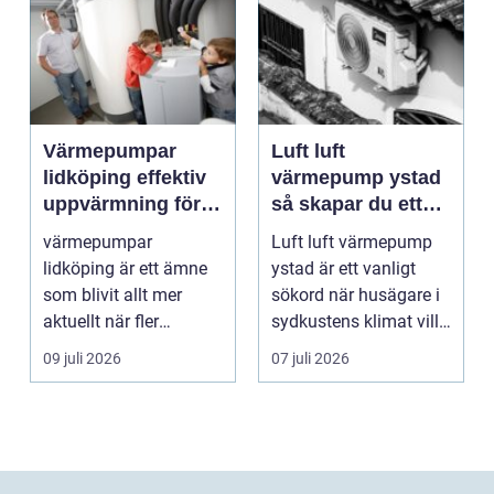
Värmepumpar
Luft luft
lidköping effektiv
värmepump ystad
uppvärmning för
så skapar du ett
hus och
behagligt
värmepumpar
Luft luft värmepump
fastigheter
inomhusklimat
lidköping är ett ämne
ystad är ett vanligt
Året om
som blivit allt mer
sökord när husägare i
aktuellt när fler
sydkustens klimat vill
fastighetsägare vill
hitta ett smar...
09 juli 2026
07 juli 2026
kombine...