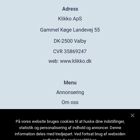
Adress
web:
www.klikko.dk
Menu
Annonsering
Om oss
Cookies
På vores website bruges cookies til at huske dine indstillinger,
Kontakta oss
statistik og personalisering af indhold og annoncer. Denne
Sitemap
information deles med tredjepart. Ved fortsat brug af websiden