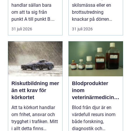
handlar sällan bara
skilsmässa eller en
om att ta sig från
brottsutredning
punkt A till punkt B.
knackar på dörren
För många är res...
förändras vardagen
31 juli 2026
31 juli 2026
snabbt....
Riskutbildning mer
Blodprodukter
än ett krav för
inom
körkortet
veterinärmedicin
funktion, kvalitet
Att ta körkort handlar
Blod från djur är en
och användning
om frihet, ansvar och
värdefull resurs inom
trygghet i trafiken. Mitt
både forskning,
i allt detta finns
diagnostik och