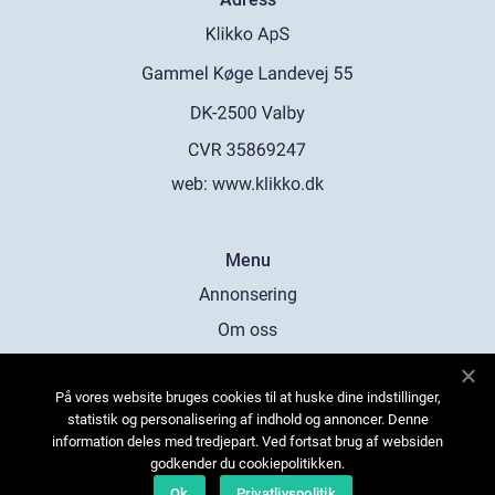
web:
www.klikko.dk
Menu
Annonsering
Om oss
Cookies
På vores website bruges cookies til at huske dine indstillinger,
Kontakta oss
statistik og personalisering af indhold og annoncer. Denne
Sitemap
information deles med tredjepart. Ved fortsat brug af websiden
godkender du cookiepolitikken.
Ok
Privatlivspolitik