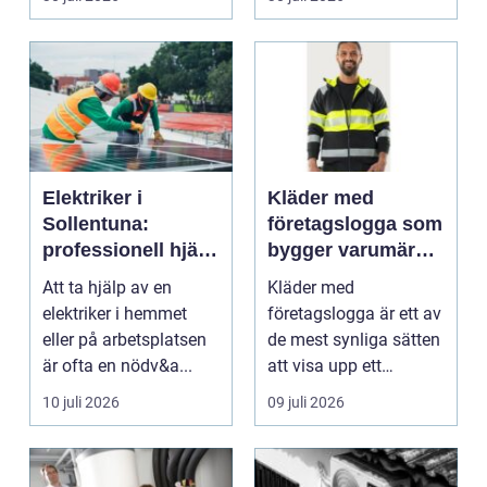
blod...
Elektriker i
Kläder med
Sollentuna:
företagslogga som
professionell hjälp
bygger varumärke
när du behöver det
i vardagen
Att ta hjälp av en
Kläder med
elektriker i hemmet
företagslogga är ett av
eller på arbetsplatsen
de mest synliga sätten
är ofta en nödv&a...
att visa upp ett
varum...
10 juli 2026
09 juli 2026