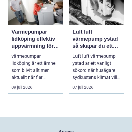
Värmepumpar
Luft luft
lidköping effektiv
värmepump ystad
uppvärmning för
så skapar du ett
hus och
behagligt
värmepumpar
Luft luft värmepump
fastigheter
inomhusklimat
lidköping är ett ämne
ystad är ett vanligt
Året om
som blivit allt mer
sökord när husägare i
aktuellt när fler
sydkustens klimat vill
fastighetsägare vill
hitta ett smar...
09 juli 2026
07 juli 2026
kombine...
Adress