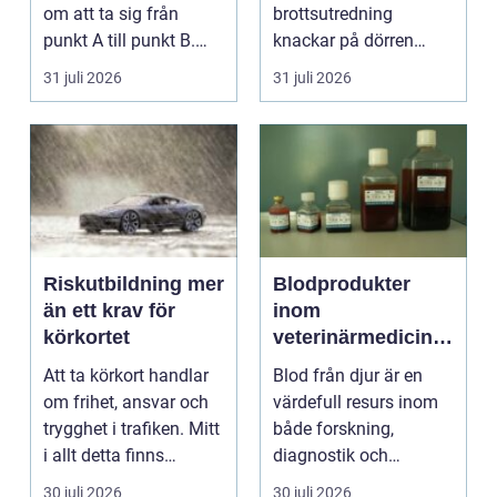
om att ta sig från
brottsutredning
punkt A till punkt B.
knackar på dörren
För många är res...
förändras vardagen
31 juli 2026
31 juli 2026
snabbt....
Riskutbildning mer
Blodprodukter
än ett krav för
inom
körkortet
veterinärmedicin
funktion, kvalitet
Att ta körkort handlar
Blod från djur är en
och användning
om frihet, ansvar och
värdefull resurs inom
trygghet i trafiken. Mitt
både forskning,
i allt detta finns
diagnostik och
riskutbild...
veterinärmedicin. När
30 juli 2026
30 juli 2026