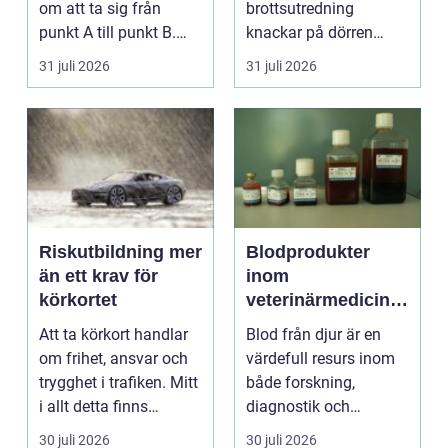
om att ta sig från
brottsutredning
punkt A till punkt B.
knackar på dörren
För många är res...
förändras vardagen
31 juli 2026
31 juli 2026
snabbt....
Riskutbildning mer
Blodprodukter
än ett krav för
inom
körkortet
veterinärmedicin
funktion, kvalitet
Att ta körkort handlar
Blod från djur är en
och användning
om frihet, ansvar och
värdefull resurs inom
trygghet i trafiken. Mitt
både forskning,
i allt detta finns
diagnostik och
riskutbild...
veterinärmedicin. När
30 juli 2026
30 juli 2026