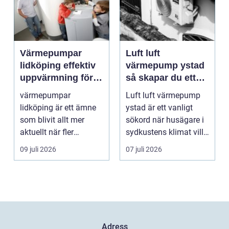
Värmepumpar
Luft luft
lidköping effektiv
värmepump ystad
uppvärmning för
så skapar du ett
hus och
behagligt
värmepumpar
Luft luft värmepump
fastigheter
inomhusklimat
lidköping är ett ämne
ystad är ett vanligt
Året om
som blivit allt mer
sökord när husägare i
aktuellt när fler
sydkustens klimat vill
fastighetsägare vill
hitta ett smar...
09 juli 2026
07 juli 2026
kombine...
Adress