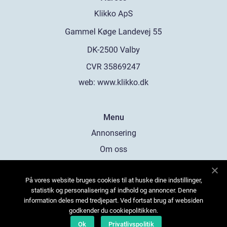
web:
www.klikko.dk
Menu
Annonsering
Om oss
Cookies
På vores website bruges cookies til at huske dine indstillinger,
Kontakta oss
statistik og personalisering af indhold og annoncer. Denne
Sitemap
information deles med tredjepart. Ved fortsat brug af websiden
godkender du cookiepolitikken.
Ok
Privatlivspolitik