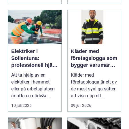
blod...
Elektriker i
Kläder med
Sollentuna:
företagslogga som
professionell hjälp
bygger varumärke
när du behöver det
i vardagen
Att ta hjälp av en
Kläder med
elektriker i hemmet
företagslogga är ett av
eller på arbetsplatsen
de mest synliga sätten
är ofta en nödv&a...
att visa upp ett
varum...
10 juli 2026
09 juli 2026