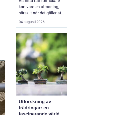
Att hitta rätt rörmokare
kan vara en utmaning,
särskilt när det gäller att
välja bland många
04 augusti 2026
erbjudanden på en
specifik plats som
Jämtland. Kvalificerade
rörmokare är viktiga för
att s&aum...
Utforskning av
trädringar: en
fascinerande värld