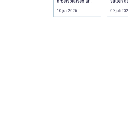
arbetsplatsen är
sätten a
ofta en nödv&a...
ett varum
10 juli 2026
09 juli 20