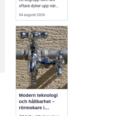
oftare dyker upp när
husbyggare, snickare
04 augusti 2026
och markägare söker
trygga leverantörer av
trävaror i nordöstra
skåne. Områdets långa
tradition av skogsbruk
och hantverk har skapat
en stark bas för sågverk
som k...
Modern teknologi
och hållbarhet –
rörmokare i
Jämtland