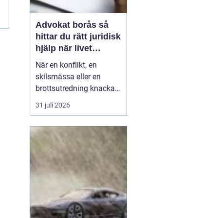
Advokat borås så
hittar du rätt juridisk
hjälp när livet
krånglar
När en konflikt, en
skilsmässa eller en
brottsutredning knackar
på dörren förändras
31 juli 2026
vardagen snabbt.
Många i Borås väntar för
länge med att kontakta
jurist, ofta av oro för
kostnader eller för att de
inte vet vart de ska
vända sig. Samtidigt kan
tidi...