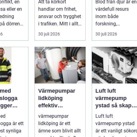
nflikt, en
Att ta körkort
Blod från djur är en
ar
kvalitet och
sa eller en
handlar om frihet,
värdefull resurs
användning
redning
ansvar och trygghet
inom både
på dörren
i trafiken. Mitt i allt
forskning,
s vardagen
detta finns
diagnostik och
26
30 juli 2026
30 juli 2026
.
riskutbild...
veterinärmedicin.
När blod...
 med
Värmepumpar
Luft luft
gslogga
lidköping
värmepump
gger
effektiv
ystad så skapar
rke i
uppvärmning för
du ett behagligt
med
värmepumpar
Luft luft
en
hus och
inomhusklimat
logga är ett
lidköping är ett
värmepump ystad
fastigheter
Året om
st synliga
ämne som blivit allt
är ett vanligt sökor