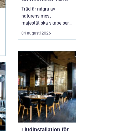
Träd är några av
naturens mest
majestätiska skapelser,
och deras årliga
04 augusti 2026
växande lager kan
berätta mycket om deras
historia och omgivning.
Tr&...
Ljudinstallation för