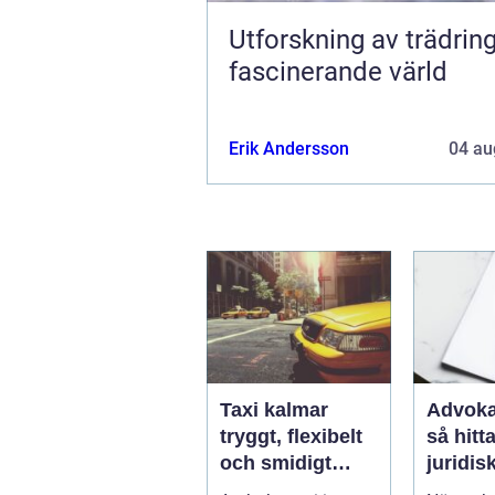
Utforskning av trädring
fascinerande värld
Erik Andersson
04 au
Taxi kalmar
Advoka
tryggt, flexibelt
så hitta
och smidigt
juridis
genom hela
när live