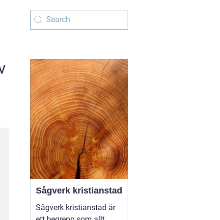
v
Sågverk kristianstad
Sågverk kristianstad är
ett begrepp som allt