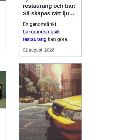
restaurang och bar:
Så skapas rätt ljud
för mat, dryck och
En genomtänkt
stämning
bakgrundsmusik
restaurang
kan göra
skillnaden mellan en
02 augusti 2026
lokal som gästerna
snabbt lämnar och en
plats där de g&aum...