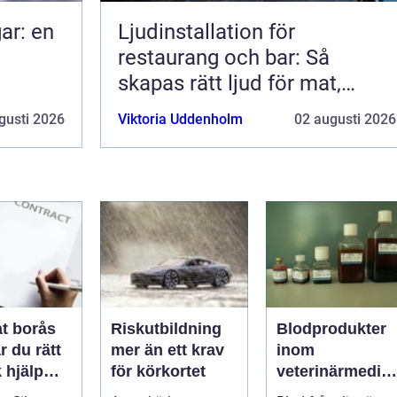
ar: en
Ljudinstallation för
restaurang och bar: Så
skapas rätt ljud för mat,
dryck och stämning
gusti 2026
Viktoria Uddenholm
02 augusti 2026
t borås
Riskutbildning
Blodprodukter
r du rätt
mer än ett krav
inom
k hjälp
för körkortet
veterinärmedici
t
n funktion,