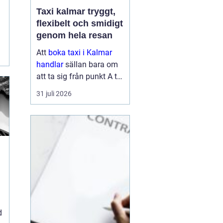
Taxi kalmar tryggt,
flexibelt och smidigt
genom hela resan
Att
boka taxi i Kalmar
handlar
sällan bara om
att ta sig från punkt A till
punkt B. För många är
31 juli 2026
resan en viktig del av
vardagen, arbetet eller
semestern. En pålitlig
taxiresa kan betyda att
hi...
d