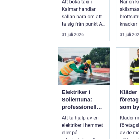
Att boka taxi i
När en ko
resan
krångl
Kalmar handlar
skilsmäs
sällan bara om att
brottsut
ta sig från punkt A
knackar 
till punkt B. För
förändra
31 juli 2026
31 juli 20
många är res...
snabbt...
Elektriker i
Kläder
Sollentuna:
företa
professionell
som by
hjälp när du
varumä
Att ta hjälp av en
Kläder 
behöver det
vardag
elektriker i hemmet
företags
eller på
av de me