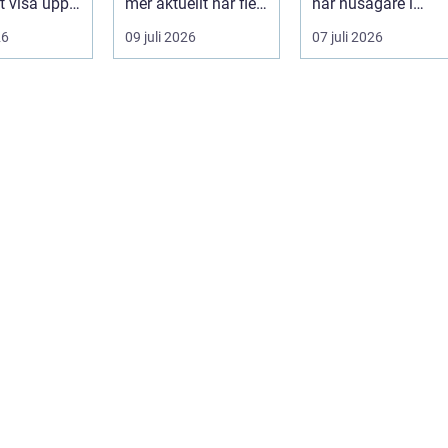
tt visa upp
mer aktuellt när fler
när husägare i
...
fastighetsägare vill
sydkustens klimat
26
09 juli 2026
07 juli 2026
kombine...
vill hitta ett smar...