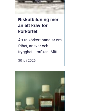
Riskutbildning mer
än ett krav för
körkortet
Att ta körkort handlar om
frihet, ansvar och
trygghet i trafiken. Mitt i
allt detta finns
30 juli 2026
riskutbildning, som
många först ser som ett
måste på vägen mot
körkortet. Men bakom
kravet finns en tydlig
tanke: att ge blivande
förare en realistisk bild
av r...