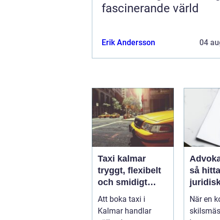
fascinerande värld
Erik Andersson
04 au
Taxi kalmar
Advoka
tryggt, flexibelt
så hitta
och smidigt
juridis
genom hela
när live
Att boka taxi i
När en ko
resan
krångl
Kalmar handlar
skilsmäs