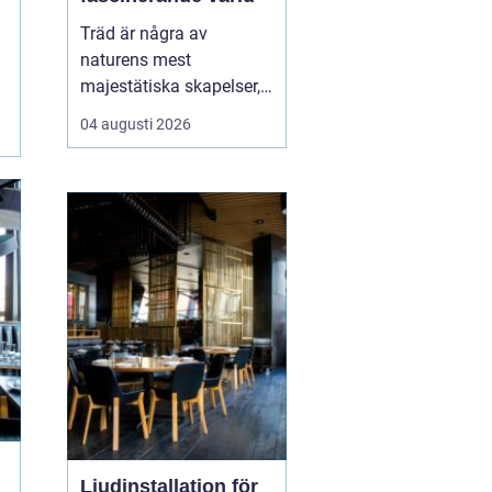
Träd är några av
naturens mest
majestätiska skapelser,
och deras årliga
04 augusti 2026
växande lager kan
berätta mycket om deras
historia och omgivning.
Tr&...
Ljudinstallation för