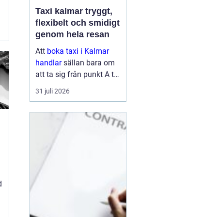
Taxi kalmar tryggt,
flexibelt och smidigt
genom hela resan
Att
boka taxi i Kalmar
handlar
sällan bara om
att ta sig från punkt A till
punkt B. För många är
31 juli 2026
resan en viktig del av
vardagen, arbetet eller
semestern. En pålitlig
taxiresa kan betyda att
hi...
d