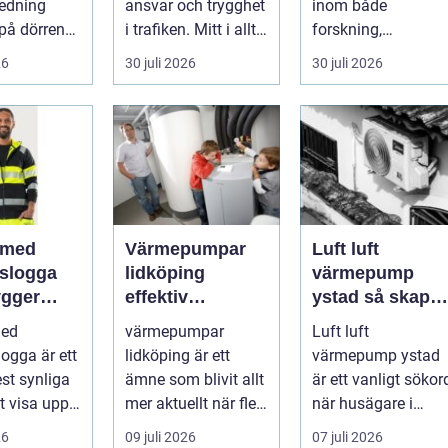
redning
ansvar och trygghet
inom både
på dörren
i trafiken. Mitt i allt
forskning,
s vardagen
detta finns
diagnostik och
26
30 juli 2026
30 juli 2026
.
riskutbild...
veterinärmedicin.
När blod...
 med
Värmepumpar
Luft luft
gslogga
lidköping
värmepump
gger
effektiv
ystad så skapar
rke i
uppvärmning för
du ett behagligt
med
värmepumpar
Luft luft
en
hus och
inomhusklimat
logga är ett
lidköping är ett
värmepump ystad
fastigheter
Året om
st synliga
ämne som blivit allt
är ett vanligt sökor
tt visa upp
mer aktuellt när fler
när husägare i
...
fastighetsägare vill
sydkustens klimat
26
09 juli 2026
07 juli 2026