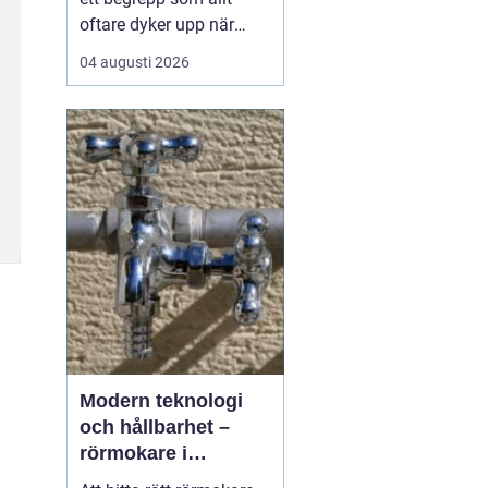
oftare dyker upp när
husbyggare, snickare
04 augusti 2026
och markägare söker
trygga leverantörer av
trävaror i nordöstra
skåne. Områdets långa
tradition av skogsbruk
och hantverk har skapat
en stark bas för sågverk
som k...
Modern teknologi
och hållbarhet –
rörmokare i
Jämtland