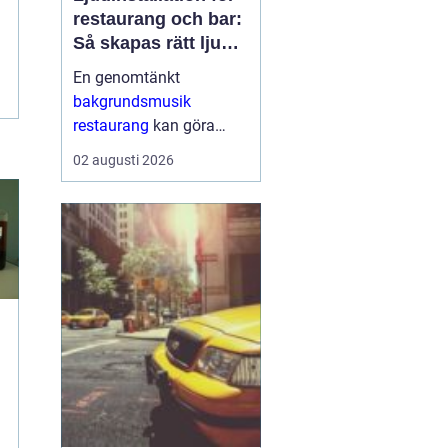
restaurang och bar:
Så skapas rätt ljud
för mat, dryck och
En genomtänkt
stämning
bakgrundsmusik
restaurang
kan göra
skillnaden mellan en
02 augusti 2026
lokal som gästerna
snabbt lämnar och en
plats där de g&aum...