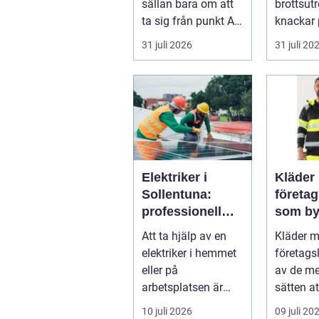
sällan bara om att
brottsut
ta sig från punkt A
knackar 
till punkt B. För
förändra
31 juli 2026
31 juli 20
många är res...
snabbt...
Elektriker i
Kläder
Sollentuna:
företa
professionell
som by
hjälp när du
varumä
Att ta hjälp av en
Kläder 
behöver det
vardag
elektriker i hemmet
företags
eller på
av de me
arbetsplatsen är
sätten a
ofta en nödv&a...
ett varum
10 juli 2026
09 juli 20