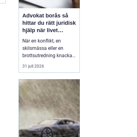
Advokat borås så
hittar du rätt juridisk
hjälp när livet
krånglar
När en konflikt, en
skilsmässa eller en
brottsutredning knackar
på dörren förändras
31 juli 2026
vardagen snabbt.
Många i Borås väntar för
länge med att kontakta
jurist, ofta av oro för
kostnader eller för att de
inte vet vart de ska
vända sig. Samtidigt kan
tidi...