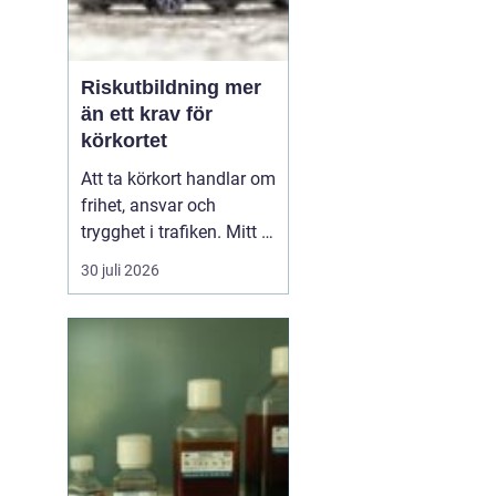
Riskutbildning mer
än ett krav för
körkortet
Att ta körkort handlar om
frihet, ansvar och
trygghet i trafiken. Mitt i
allt detta finns
30 juli 2026
riskutbildning, som
många först ser som ett
måste på vägen mot
körkortet. Men bakom
kravet finns en tydlig
tanke: att ge blivande
förare en realistisk bild
av r...