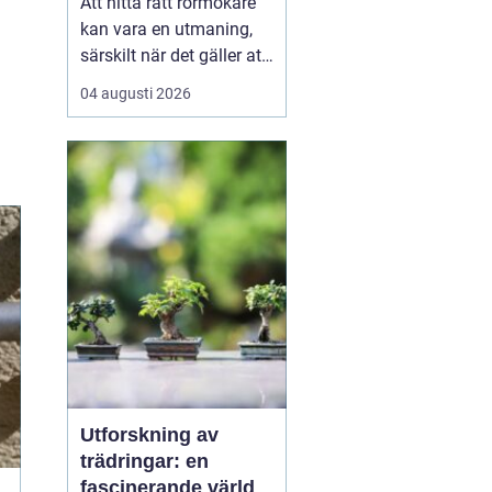
Att hitta rätt rörmokare
kan vara en utmaning,
särskilt när det gäller att
välja bland många
04 augusti 2026
erbjudanden på en
specifik plats som
Jämtland. Kvalificerade
rörmokare är viktiga för
att s&aum...
Utforskning av
trädringar: en
fascinerande värld