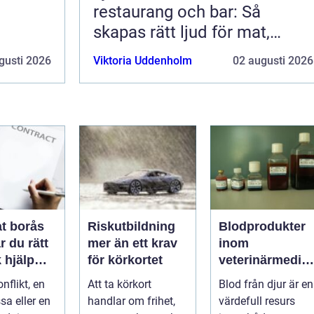
restaurang och bar: Så
skapas rätt ljud för mat,
dryck och stämning
gusti 2026
Viktoria Uddenholm
02 augusti 2026
t borås
Riskutbildning
Blodprodukter
r du rätt
mer än ett krav
inom
k hjälp
för körkortet
veterinärmedici
t
n funktion,
nflikt, en
Att ta körkort
Blod från djur är en
ar
kvalitet och
sa eller en
handlar om frihet,
värdefull resurs
användning