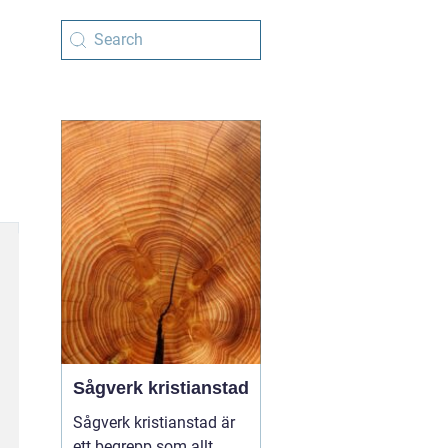
Sågverk kristianstad
Sågverk kristianstad är
ett begrepp som allt