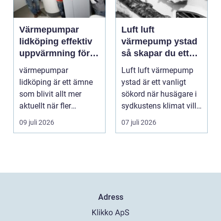
Värmepumpar
Luft luft
lidköping effektiv
värmepump ystad
uppvärmning för
så skapar du ett
hus och
behagligt
värmepumpar
Luft luft värmepump
fastigheter
inomhusklimat
lidköping är ett ämne
ystad är ett vanligt
Året om
som blivit allt mer
sökord när husägare i
aktuellt när fler
sydkustens klimat vill
fastighetsägare vill
hitta ett smar...
09 juli 2026
07 juli 2026
kombine...
Adress