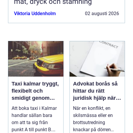
mat, dryck och stämning
Viktoria Uddenholm
02 augusti 2026
Taxi kalmar tryggt,
Advokat borås så
flexibelt och
hittar du rätt
smidigt genom
juridisk hjälp när
hela resan
livet krånglar
Att boka taxi i Kalmar
När en konflikt, en
handlar sällan bara
skilsmässa eller en
om att ta sig från
brottsutredning
punkt A till punkt B.
knackar på dörren