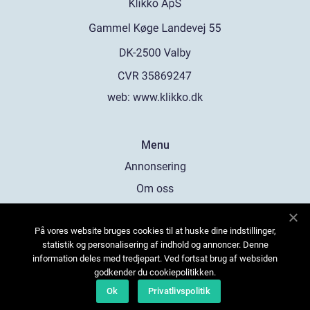
web:
www.klikko.dk
Menu
Annonsering
Om oss
Cookies
På vores website bruges cookies til at huske dine indstillinger,
Kontakta oss
statistik og personalisering af indhold og annoncer. Denne
Sitemap
information deles med tredjepart. Ved fortsat brug af websiden
godkender du cookiepolitikken.
Ok
Privatlivspolitik