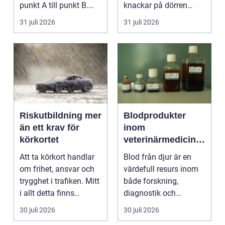
punkt A till punkt B.
knackar på dörren
För många är res...
förändras vardagen
31 juli 2026
31 juli 2026
snabbt....
Riskutbildning mer
Blodprodukter
än ett krav för
inom
körkortet
veterinärmedicin
funktion, kvalitet
Att ta körkort handlar
Blod från djur är en
och användning
om frihet, ansvar och
värdefull resurs inom
trygghet i trafiken. Mitt
både forskning,
i allt detta finns
diagnostik och
riskutbild...
veterinärmedicin. När
30 juli 2026
30 juli 2026
blod...