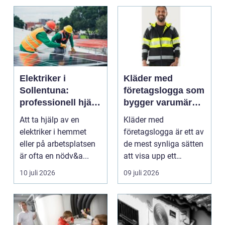
Elektriker i
Kläder med
Sollentuna:
företagslogga som
professionell hjälp
bygger varumärke
när du behöver det
i vardagen
Att ta hjälp av en
Kläder med
elektriker i hemmet
företagslogga är ett av
eller på arbetsplatsen
de mest synliga sätten
är ofta en nödv&a...
att visa upp ett
varum...
10 juli 2026
09 juli 2026