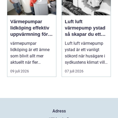
Värmepumpar
Luft luft
lidköping effektiv
värmepump ystad
uppvärmning för
så skapar du ett
hus och
behagligt
värmepumpar
Luft luft värmepump
fastigheter
inomhusklimat
lidköping är ett ämne
ystad är ett vanligt
Året om
som blivit allt mer
sökord när husägare i
aktuellt när fler
sydkustens klimat vill
fastighetsägare vill
hitta ett smar...
09 juli 2026
07 juli 2026
kombine...
Adress