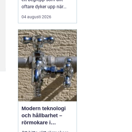
oftare dyker upp när
husbyggare, snickare
04 augusti 2026
och markägare söker
trygga leverantörer av
trävaror i nordöstra
skåne. Områdets långa
tradition av skogsbruk
och hantverk har skapat
en stark bas för sågverk
som k...
Modern teknologi
och hållbarhet –
rörmokare i
Jämtland