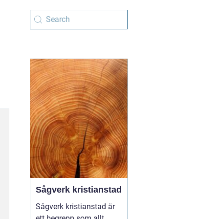
Sågverk kristianstad
Sågverk kristianstad är
ett begrepp som allt