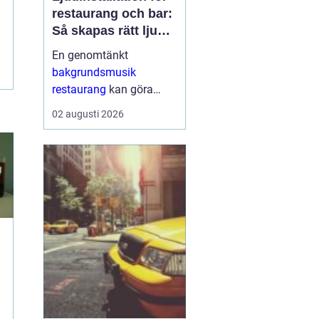
restaurang och bar:
Så skapas rätt ljud
för mat, dryck och
En genomtänkt
stämning
bakgrundsmusik
restaurang
kan göra
skillnaden mellan en
02 augusti 2026
lokal som gästerna
snabbt lämnar och en
plats där de g&aum...