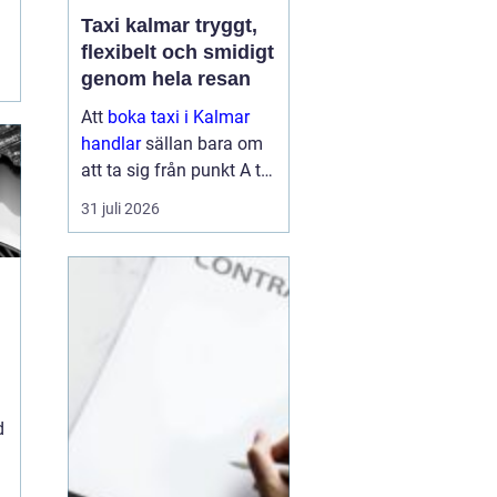
Taxi kalmar tryggt,
flexibelt och smidigt
genom hela resan
Att
boka taxi i Kalmar
handlar
sällan bara om
att ta sig från punkt A till
punkt B. För många är
31 juli 2026
resan en viktig del av
vardagen, arbetet eller
semestern. En pålitlig
taxiresa kan betyda att
hi...
d