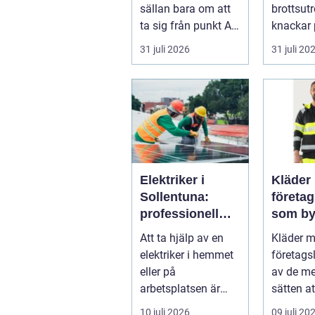
sällan bara om att
brottsut
ta sig från punkt A
knackar 
till punkt B. För
förändra
31 juli 2026
31 juli 20
många är res...
snabbt...
Elektriker i
Kläder
Sollentuna:
företa
professionell
som by
hjälp när du
varumä
Att ta hjälp av en
Kläder 
behöver det
vardag
elektriker i hemmet
företags
eller på
av de me
arbetsplatsen är
sätten a
ofta en nödv&a...
ett varum
10 juli 2026
09 juli 20