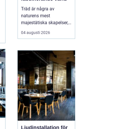
Träd är några av
naturens mest
majestätiska skapelser,
och deras årliga
04 augusti 2026
växande lager kan
berätta mycket om deras
historia och omgivning.
Tr&...
Ljudinstallation för