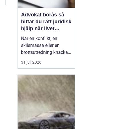
Advokat borås så
hittar du rätt juridisk
hjälp när livet
krånglar
När en konflikt, en
skilsmässa eller en
brottsutredning knackar
på dörren förändras
31 juli 2026
vardagen snabbt.
Många i Borås väntar för
länge med att kontakta
jurist, ofta av oro för
kostnader eller för att de
inte vet vart de ska
vända sig. Samtidigt kan
tidi...