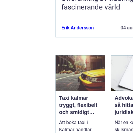
fascinerande värld
Erik Andersson
04 au
Taxi kalmar
Advoka
tryggt, flexibelt
så hitta
och smidigt
juridis
genom hela
när live
Att boka taxi i
När en ko
resan
krångl
Kalmar handlar
skilsmäs