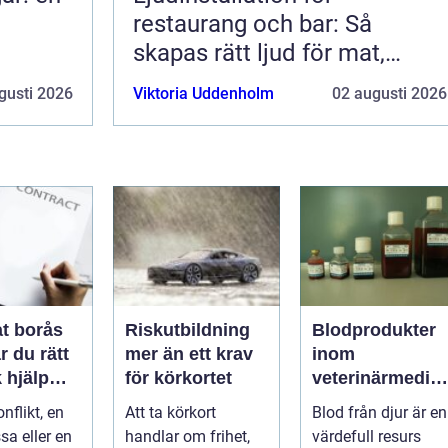
restaurang och bar: Så
skapas rätt ljud för mat,
dryck och stämning
gusti 2026
Viktoria Uddenholm
02 augusti 2026
t borås
Riskutbildning
Blodprodukter
r du rätt
mer än ett krav
inom
k hjälp
för körkortet
veterinärmedici
t
n funktion,
nflikt, en
Att ta körkort
Blod från djur är en
ar
kvalitet och
sa eller en
handlar om frihet,
värdefull resurs