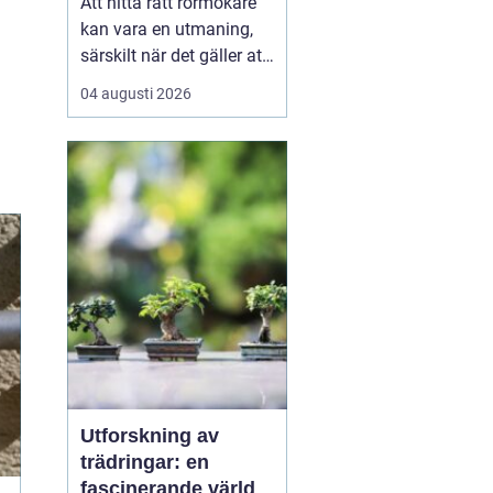
Att hitta rätt rörmokare
kan vara en utmaning,
särskilt när det gäller att
välja bland många
04 augusti 2026
erbjudanden på en
specifik plats som
Jämtland. Kvalificerade
rörmokare är viktiga för
att s&aum...
Utforskning av
trädringar: en
fascinerande värld