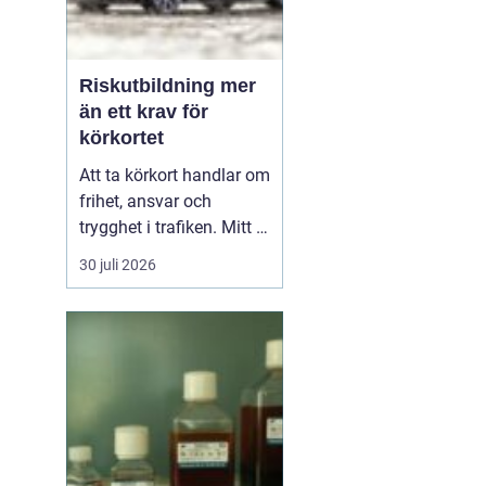
Riskutbildning mer
än ett krav för
körkortet
Att ta körkort handlar om
frihet, ansvar och
trygghet i trafiken. Mitt i
allt detta finns
30 juli 2026
riskutbildning, som
många först ser som ett
måste på vägen mot
körkortet. Men bakom
kravet finns en tydlig
tanke: att ge blivande
förare en realistisk bild
av r...