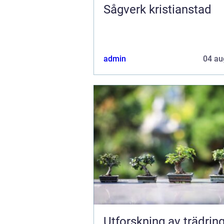
Sågverk kristianstad
admin
04 au
Utforskning av trädring