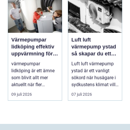
Värmepumpar
Luft luft
lidköping effektiv
värmepump ystad
uppvärmning för
så skapar du ett
hus och
behagligt
värmepumpar
Luft luft värmepump
fastigheter
inomhusklimat
lidköping är ett ämne
ystad är ett vanligt
Året om
som blivit allt mer
sökord när husägare i
aktuellt när fler
sydkustens klimat vill
fastighetsägare vill
hitta ett smar...
09 juli 2026
07 juli 2026
kombine...