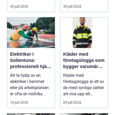
riskutbild...
veterinärmedicin. När
30 juli 2026
30 juli 2026
blod...
Elektriker i
Kläder med
Sollentuna:
företagslogga som
professionell hjälp
bygger varumärke
när du behöver det
i vardagen
Att ta hjälp av en
Kläder med
elektriker i hemmet
företagslogga är ett av
eller på arbetsplatsen
de mest synliga sätten
är ofta en nödv&a...
att visa upp ett
varum...
10 juli 2026
09 juli 2026