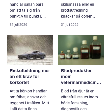
handlar sällan bara
skilsmässa eller en
om att ta sig från
brottsutredning
punkt A till punkt B.
knackar på dörren
För många är res...
förändras vardagen
31 juli 2026
31 juli 2026
snabbt....
Riskutbildning mer
Blodprodukter
än ett krav för
inom
körkortet
veterinärmedicin
funktion, kvalitet
Att ta körkort handlar
Blod från djur är en
och användning
om frihet, ansvar och
värdefull resurs inom
trygghet i trafiken. Mitt
både forskning,
i allt detta finns
diagnostik och