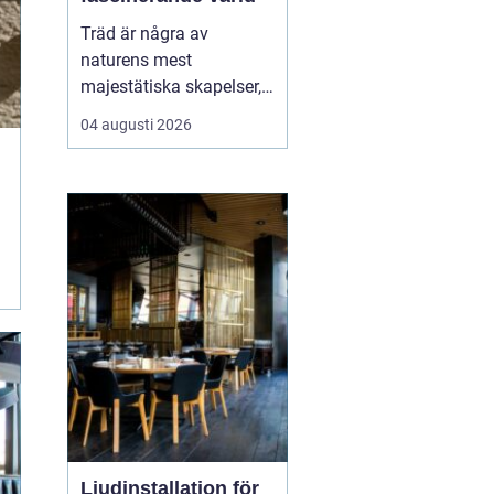
Träd är några av
naturens mest
majestätiska skapelser,
och deras årliga
04 augusti 2026
växande lager kan
berätta mycket om deras
historia och omgivning.
Tr&...
Ljudinstallation för