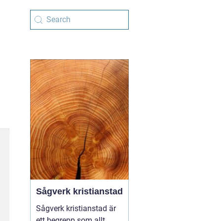
Sågverk kristianstad
Sågverk kristianstad är
ett begrepp som allt