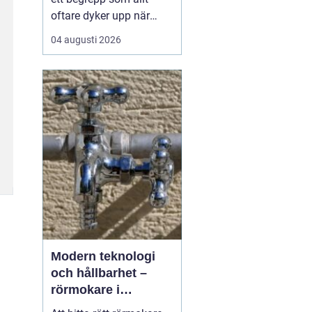
oftare dyker upp när
husbyggare, snickare
04 augusti 2026
och markägare söker
trygga leverantörer av
trävaror i nordöstra
skåne. Områdets långa
tradition av skogsbruk
och hantverk har skapat
en stark bas för sågverk
som k...
Modern teknologi
och hållbarhet –
rörmokare i
Jämtland