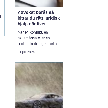
Advokat borås så
d
hittar du rätt juridisk
hjälp när livet
krånglar
När en konflikt, en
skilsmässa eller en
brottsutredning knackar
på dörren förändras
31 juli 2026
vardagen snabbt.
Många i Borås väntar för
länge med att kontakta
jurist, ofta av oro för
kostnader eller för att de
inte vet vart de ska
vända sig. Samtidigt kan
tidi...