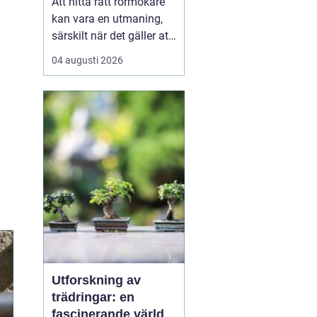
Att hitta rätt rörmokare
kan vara en utmaning,
särskilt när det gäller att
välja bland många
04 augusti 2026
erbjudanden på en
specifik plats som
Jämtland. Kvalificerade
rörmokare är viktiga för
att s&aum...
Utforskning av
trädringar: en
fascinerande värld