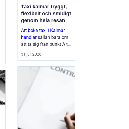
Taxi kalmar tryggt,
flexibelt och smidigt
genom hela resan
Att
boka taxi i Kalmar
handlar
sällan bara om
att ta sig från punkt A till
punkt B. För många är
31 juli 2026
resan en viktig del av
vardagen, arbetet eller
semestern. En pålitlig
taxiresa kan betyda att
hi...