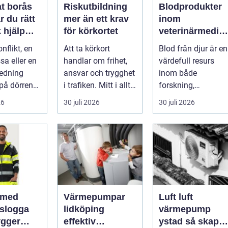
t borås
Riskutbildning
Blodprodukter
r du rätt
mer än ett krav
inom
k hjälp
för körkortet
veterinärmedici
t
n funktion,
nflikt, en
Att ta körkort
Blod från djur är en
ar
kvalitet och
sa eller en
handlar om frihet,
värdefull resurs
användning
redning
ansvar och trygghet
inom både
på dörren
i trafiken. Mitt i allt
forskning,
s vardagen
detta finns
diagnostik och
26
30 juli 2026
30 juli 2026
.
riskutbild...
veterinärmedicin.
När blod...
 med
Värmepumpar
Luft luft
gslogga
lidköping
värmepump
gger
effektiv
ystad så skapar