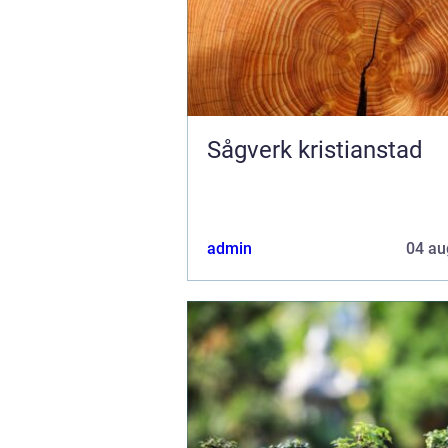
Sågverk kristianstad
admin
04 au