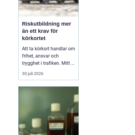
Riskutbildning mer
än ett krav för
körkortet
Att ta körkort handlar om
frihet, ansvar och
trygghet i trafiken. Mitt i
allt detta finns
30 juli 2026
riskutbildning, som
många först ser som ett
måste på vägen mot
körkortet. Men bakom
kravet finns en tydlig
tanke: att ge blivande
förare en realistisk bild
av r...