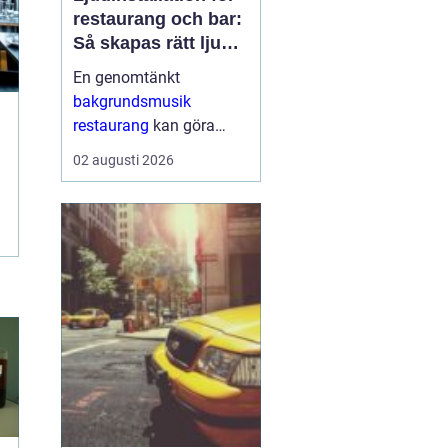
restaurang och bar:
Så skapas rätt ljud
för mat, dryck och
En genomtänkt
stämning
bakgrundsmusik
restaurang
kan göra
skillnaden mellan en
02 augusti 2026
lokal som gästerna
snabbt lämnar och en
plats där de g&aum...