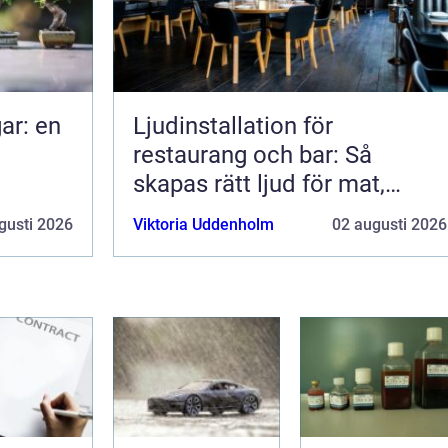
ar: en
Ljudinstallation för
restaurang och bar: Så
skapas rätt ljud för mat,
dryck och stämning
gusti 2026
Viktoria Uddenholm
02 augusti 2026