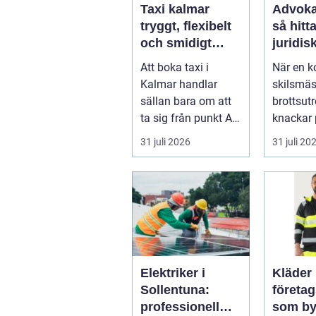
Taxi kalmar
Advoka
tryggt, flexibelt
så hitta
och smidigt
juridis
genom hela
när live
Att boka taxi i
När en ko
resan
krångl
Kalmar handlar
skilsmäs
sällan bara om att
brottsut
ta sig från punkt A
knackar 
till punkt B. För
förändra
31 juli 2026
31 juli 20
många är res...
snabbt...
Elektriker i
Kläder
Sollentuna:
företa
professionell
som by