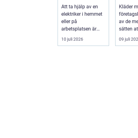
hjälp när du
varumä
Att ta hjälp av en
Kläder 
behöver det
vardag
elektriker i hemmet
företags
eller på
av de me
arbetsplatsen är
sätten a
ofta en nödv&a...
ett varum
10 juli 2026
09 juli 20