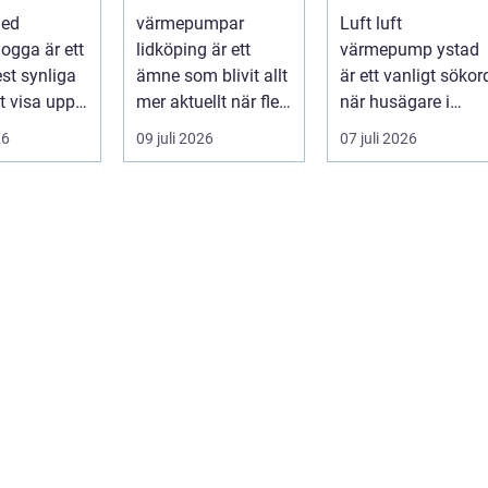
rke i
uppvärmning för
du ett behagligt
med
värmepumpar
Luft luft
en
hus och
inomhusklimat
logga är ett
lidköping är ett
värmepump ystad
fastigheter
Året om
st synliga
ämne som blivit allt
är ett vanligt sökor
tt visa upp
mer aktuellt när fler
när husägare i
...
fastighetsägare vill
sydkustens klimat
26
09 juli 2026
07 juli 2026
kombine...
vill hitta ett smar...