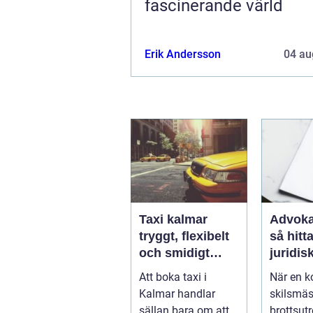
fascinerande värld
Erik Andersson
04 au
Taxi kalmar
Advoka
tryggt, flexibelt
så hitta
och smidigt
juridis
genom hela
när live
Att boka taxi i
När en ko
resan
krångl
Kalmar handlar
skilsmäs
sällan bara om att
brottsut