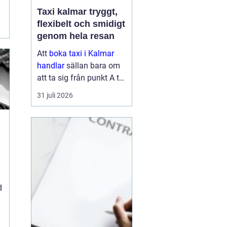
Taxi kalmar tryggt,
flexibelt och smidigt
genom hela resan
Att
boka taxi i Kalmar
handlar
sällan bara om
att ta sig från punkt A till
punkt B. För många är
31 juli 2026
resan en viktig del av
vardagen, arbetet eller
semestern. En pålitlig
taxiresa kan betyda att
hi...
d