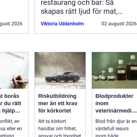
restaurang och bar: Så
skapas rätt ljud för mat,
dryck och stämning
gusti 2026
Viktoria Uddenholm
02 augusti 2026
t borås
Riskutbildning
Blodprodukter
r du rätt
mer än ett krav
inom
k hjälp
för körkortet
veterinärmedici
t
n funktion,
nflikt, en
Att ta körkort
Blod från djur är en
ar
kvalitet och
sa eller en
handlar om frihet,
värdefull resurs
användning
redning
ansvar och trygghet
inom både