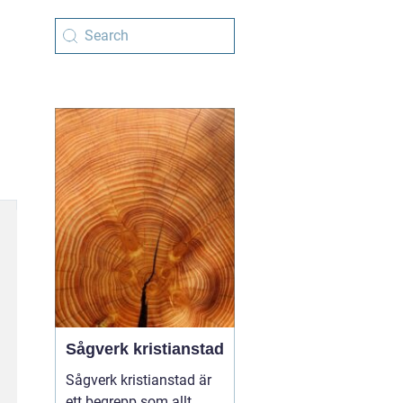
Sågverk kristianstad
Sågverk kristianstad är
ett begrepp som allt