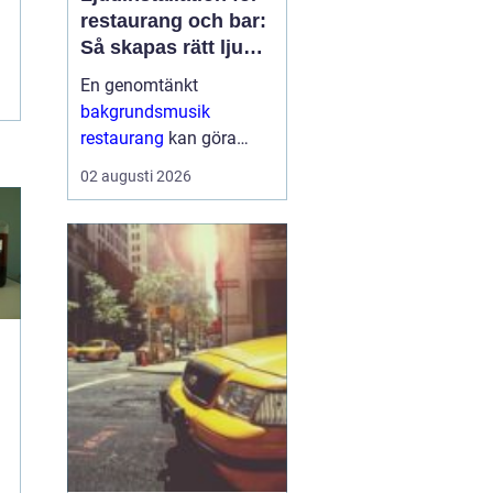
restaurang och bar:
Så skapas rätt ljud
för mat, dryck och
En genomtänkt
stämning
bakgrundsmusik
restaurang
kan göra
skillnaden mellan en
02 augusti 2026
lokal som gästerna
snabbt lämnar och en
plats där de g&aum...