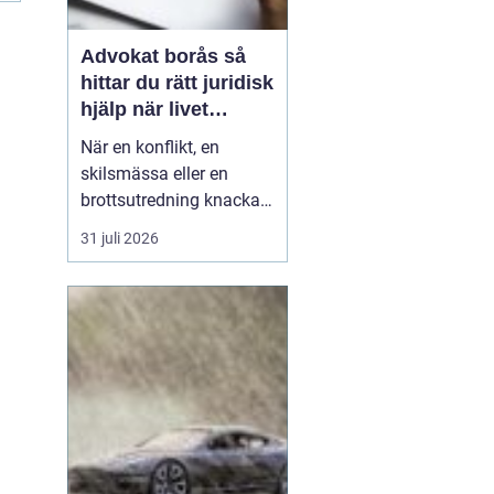
Advokat borås så
hittar du rätt juridisk
hjälp när livet
krånglar
När en konflikt, en
skilsmässa eller en
brottsutredning knackar
på dörren förändras
31 juli 2026
vardagen snabbt.
Många i Borås väntar för
länge med att kontakta
jurist, ofta av oro för
kostnader eller för att de
inte vet vart de ska
vända sig. Samtidigt kan
tidi...