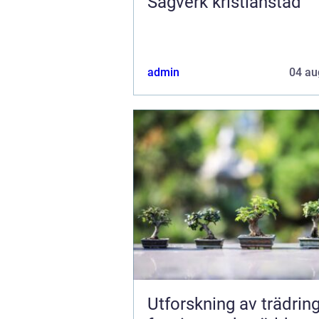
Sågverk kristianstad
admin
04 au
Utforskning av trädring