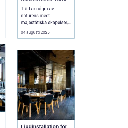
Träd är några av
naturens mest
majestätiska skapelser,
och deras årliga
04 augusti 2026
växande lager kan
berätta mycket om deras
historia och omgivning.
Tr&...
Ljudinstallation för