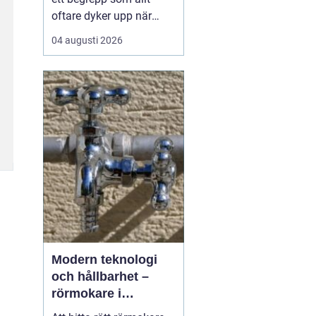
oftare dyker upp när
husbyggare, snickare
04 augusti 2026
och markägare söker
trygga leverantörer av
trävaror i nordöstra
skåne. Områdets långa
tradition av skogsbruk
och hantverk har skapat
en stark bas för sågverk
som k...
Modern teknologi
och hållbarhet –
rörmokare i
Jämtland