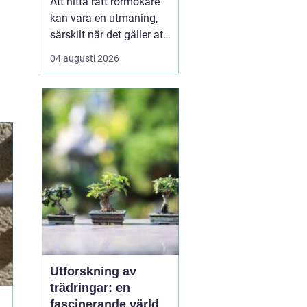
Att hitta rätt rörmokare
kan vara en utmaning,
särskilt när det gäller att
välja bland många
04 augusti 2026
erbjudanden på en
specifik plats som
Jämtland. Kvalificerade
rörmokare är viktiga för
att s&aum...
Utforskning av
trädringar: en
fascinerande värld