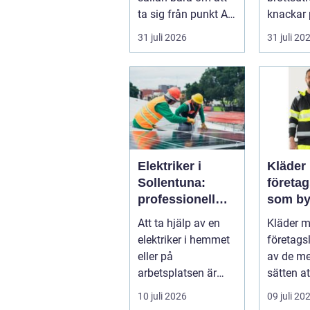
ta sig från punkt A
knackar 
till punkt B. För
förändra
31 juli 2026
31 juli 20
många är res...
snabbt...
Elektriker i
Kläder
Sollentuna:
företa
professionell
som by
hjälp när du
varumä
Att ta hjälp av en
Kläder 
behöver det
vardag
elektriker i hemmet
företags
eller på
av de me
arbetsplatsen är
sätten a
ofta en nödv&a...
ett varum
10 juli 2026
09 juli 20