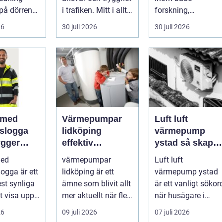
på dörren
i trafiken. Mitt i allt
forskning,
s vardagen
detta finns
diagnostik och
26
30 juli 2026
30 juli 2026
.
riskutbild...
veterinärmedicin.
När blod...
 med
Värmepumpar
Luft luft
gslogga
lidköping
värmepump
gger
effektiv
ystad så skapar
rke i
uppvärmning för
du ett behagligt
med
värmepumpar
Luft luft
en
hus och
inomhusklimat
logga är ett
lidköping är ett
värmepump ystad
fastigheter
Året om
st synliga
ämne som blivit allt
är ett vanligt sökor
tt visa upp
mer aktuellt när fler
när husägare i
...
fastighetsägare vill
sydkustens klimat
26
09 juli 2026
07 juli 2026
kombine...
vill hitta ett smar...