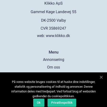
web:
www.klikko.dk
Menu
Annonsering
Om oss
Cookies
På vores website bruges cookies til at huske dine indstillinger,
Kontakta oss
statistik og personalisering af indhold og annoncer. Denne
Sitemap
information deles med tredjepart. Ved fortsat brug af websiden
godkender du cookiepolitikken.
Ok
Privatlivspolitik