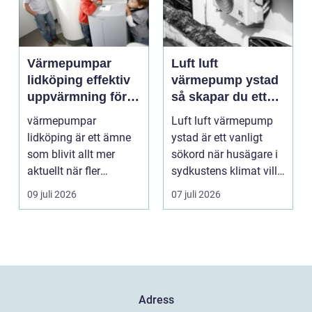
Värmepumpar
Luft luft
lidköping effektiv
värmepump ystad
uppvärmning för
så skapar du ett
hus och
behagligt
värmepumpar
Luft luft värmepump
fastigheter
inomhusklimat
lidköping är ett ämne
ystad är ett vanligt
Året om
som blivit allt mer
sökord när husägare i
aktuellt när fler
sydkustens klimat vill
fastighetsägare vill
hitta ett smar...
09 juli 2026
07 juli 2026
kombine...
Adress