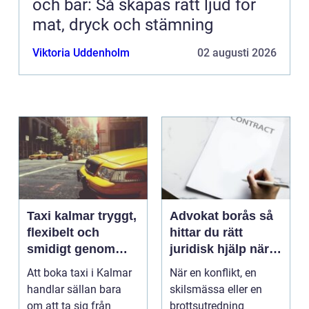
och bar: Så skapas rätt ljud för
mat, dryck och stämning
Viktoria Uddenholm
02 augusti 2026
Taxi kalmar tryggt,
Advokat borås så
flexibelt och
hittar du rätt
smidigt genom
juridisk hjälp när
hela resan
livet krånglar
Att boka taxi i Kalmar
När en konflikt, en
handlar sällan bara
skilsmässa eller en
om att ta sig från
brottsutredning