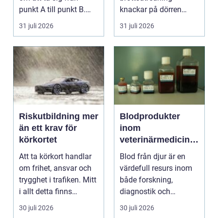
punkt A till punkt B.
knackar på dörren
För många är res...
förändras vardagen
31 juli 2026
31 juli 2026
snabbt....
Riskutbildning mer
Blodprodukter
än ett krav för
inom
körkortet
veterinärmedicin
funktion, kvalitet
Att ta körkort handlar
Blod från djur är en
och användning
om frihet, ansvar och
värdefull resurs inom
trygghet i trafiken. Mitt
både forskning,
i allt detta finns
diagnostik och
riskutbild...
veterinärmedicin. När
30 juli 2026
30 juli 2026
blod...