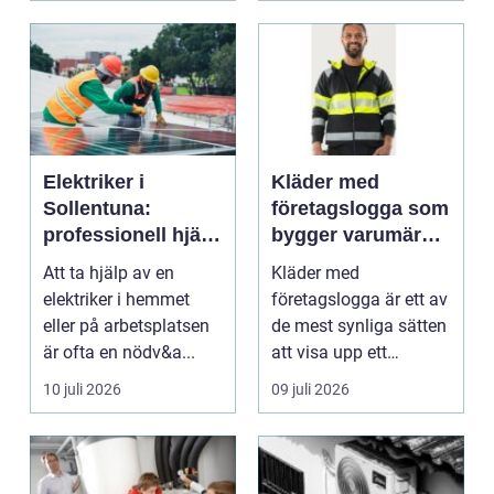
Elektriker i
Kläder med
Sollentuna:
företagslogga som
professionell hjälp
bygger varumärke
när du behöver det
i vardagen
Att ta hjälp av en
Kläder med
elektriker i hemmet
företagslogga är ett av
eller på arbetsplatsen
de mest synliga sätten
är ofta en nödv&a...
att visa upp ett
varum...
10 juli 2026
09 juli 2026