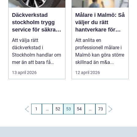
Däckverkstad
Målare i Malmö: Så
stockholm trygg
väljer du rätt
service för säkra
hantverkare för
mil året runt
ditt nästa projekt
Att välja rätt
Att anlita en
däckverkstad i
professionell målare i
Stockholm handlar om
Malmö kan göra större
mer än att bara få
skillnad än m&a...
däcken bytta två
13 april 2026
12 april 2026
gånger per år...
1
…
52
53
54
…
73