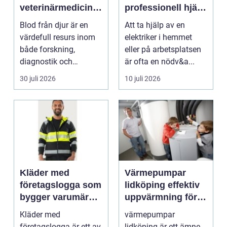
veterinärmedicin
professionell hjälp
funktion, kvalitet
när du behöver det
Blod från djur är en
Att ta hjälp av en
och användning
värdefull resurs inom
elektriker i hemmet
både forskning,
eller på arbetsplatsen
diagnostik och
är ofta en nödv&a...
veterinärmedicin. När
30 juli 2026
10 juli 2026
blod...
Kläder med
Värmepumpar
företagslogga som
lidköping effektiv
bygger varumärke
uppvärmning för
i vardagen
hus och
Kläder med
värmepumpar
fastigheter
företagslogga är ett av
lidköping är ett ämne