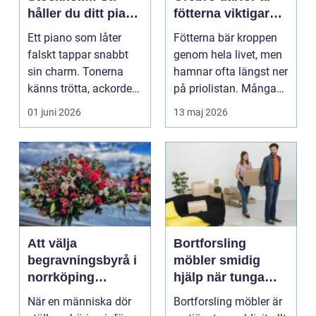
håller du ditt piano
fötterna viktigare
i toppform
än du tror
Ett piano som låter
Fötterna bär kroppen
falskt tappar snabbt
genom hela livet, men
sin charm. Tonerna
hamnar ofta längst ner
känns trötta, ackorden
på priolistan. Många
s...
söker hjälp f...
01 juni 2026
13 maj 2026
Att välja
Bortforsling
begravningsbyrå i
möbler smidig
norrköping
hjälp när tunga
trygghet, omsorg
möbler måste bort
När en människa dör
Bortforsling möbler är
och personliga