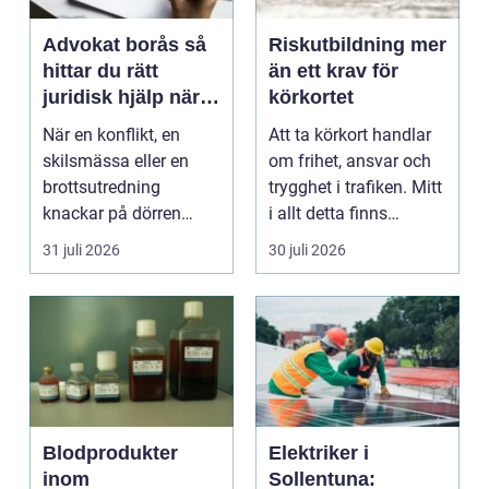
Advokat borås så
Riskutbildning mer
hittar du rätt
än ett krav för
juridisk hjälp när
körkortet
livet krånglar
När en konflikt, en
Att ta körkort handlar
skilsmässa eller en
om frihet, ansvar och
brottsutredning
trygghet i trafiken. Mitt
knackar på dörren
i allt detta finns
förändras vardagen
riskutbild...
31 juli 2026
30 juli 2026
snabbt....
Blodprodukter
Elektriker i
inom
Sollentuna: