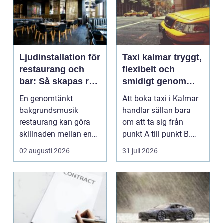
Ljudinstallation för
Taxi kalmar tryggt,
restaurang och
flexibelt och
bar: Så skapas rätt
smidigt genom
ljud för mat, dryck
hela resan
En genomtänkt
Att boka taxi i Kalmar
och stämning
bakgrundsmusik
handlar sällan bara
restaurang kan göra
om att ta sig från
skillnaden mellan en
punkt A till punkt B.
lokal som gäste...
För många är res...
02 augusti 2026
31 juli 2026