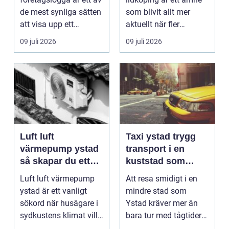
de mest synliga sätten
som blivit allt mer
att visa upp ett
aktuellt när fler
varum...
fastighetsägare vill
09 juli 2026
09 juli 2026
kombine...
Luft luft
Taxi ystad trygg
värmepump ystad
transport i en
så skapar du ett
kuststad som
behagligt
växer
Luft luft värmepump
Att resa smidigt i en
inomhusklimat
ystad är ett vanligt
mindre stad som
Året om
sökord när husägare i
Ystad kräver mer än
sydkustens klimat vill
bara tur med tågtider
hitta ett smar...
eller parkeringsplat...