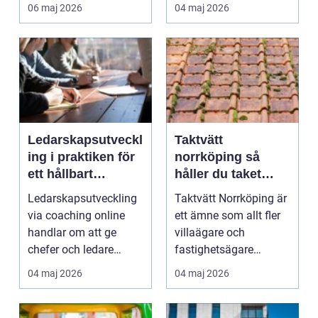
lugnare arbetsredskap.
06 maj 2026
04 maj 2026
...
Ledarskapsutveckl
Taktvätt
ing i praktiken för
norrköping så
ett hållbart
håller du taket
ledarskap
friskt längre
Ledarskapsutveckling
Taktvätt Norrköping är
via coaching online
ett ämne som allt fler
handlar om att ge
villaägare och
chefer och ledare
fastighetsägare
förutsättning...
intresserar sig för när...
04 maj 2026
04 maj 2026