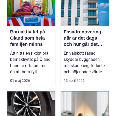
Barnaktivitet på
Fasadrenovering
Öland som hela
när är det dags
familjen minns
och hur går det
till?
Att hitta en riktigt bra
En välskött fasad
barnaktivitet på Öland
skyddar byggnaden,
handlar ofta om mer
minskar energiförluster
än att bara fyll...
och höjer både värde
och trivsel. Samti...
01 maj 2026
13 april 2026