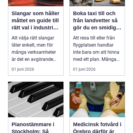
Slangar som håller
Boka taxi till och
måttet en guide till
från landvetter så
rätt val i industri
gör du en smidig
och vardag
och trygg resa
Att välja rätt slangar
Att resa till eller från
låter enkelt, men för
flygplatsen handlar
många verksamheter
inte bara om att hinna
är det en avgörande
med ett plan. Många
fråga för både s...
vill resa be...
01 juni 2026
01 juni 2026
Pianostämmare i
Medicinsk fotvård i
Stockholm: Så
Örebro därför är