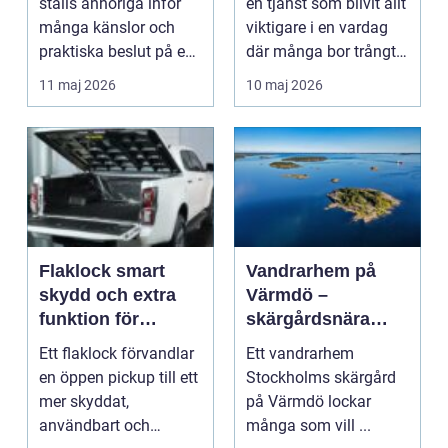
ställs anhöriga inför
en tjänst som blivit allt
avsked
många känslor och
viktigare i en vardag
praktiska beslut på en
där många bor trångt,
och samma gång. M...
flyttar...
11 maj 2026
10 maj 2026
Flaklock smart
Vandrarhem på
skydd och extra
Värmdö –
funktion för
skärgårdsnära
pickupen
boende för natur,
Ett flaklock förvandlar
Ett vandrarhem
äventyr och
en öppen pickup till ett
Stockholms skärgård
återhämtning
mer skyddat,
på Värmdö lockar
användbart och
många som vill ...