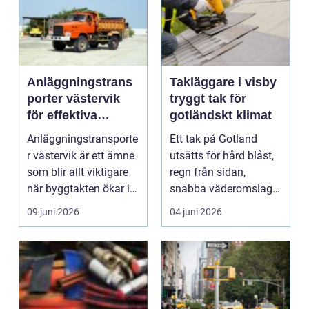
Anläggningstrans
Takläggare i visby
porter västervik
tryggt tak för
för effektiva
gotländskt klimat
byggprojekt
Anläggningstransporte
Ett tak på Gotland
r västervik är ett ämne
utsätts för hård blåst,
som blir allt viktigare
regn från sidan,
när byggtakten ökar i
snabba väderomslag
regionen....
och stark sol. Därför...
09 juni 2026
04 juni 2026