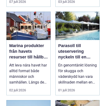
07 juli 2026
03 juli 2026
Marina produkter
Parasoll till
från havets
uteservering
resurser till hållbar
nyckeln till en
vardag
trivsam och
Att leva nära havet har
En genomtänkt lösning
lönsam uteplats
alltid format både
för skugga och
människor och
väderskydd kan vara
samhällen. Längs den
skillnaden mellan en
svenska kusten syns
halvfull uteplats och ...
02 juli 2026
01 juli 2026
de...