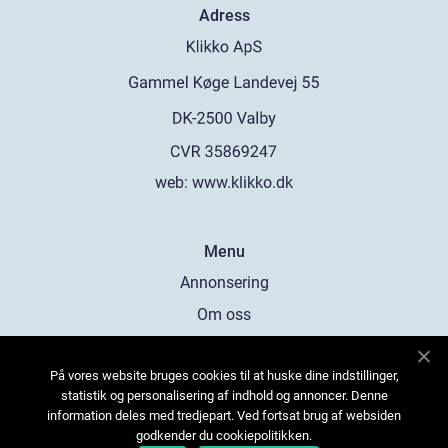
Adress
web:
www.klikko.dk
Menu
Annonsering
Om oss
Cookies
På vores website bruges cookies til at huske dine indstillinger,
Kontakta oss
statistik og personalisering af indhold og annoncer. Denne
Sitemap
information deles med tredjepart. Ved fortsat brug af websiden
godkender du cookiepolitikken.