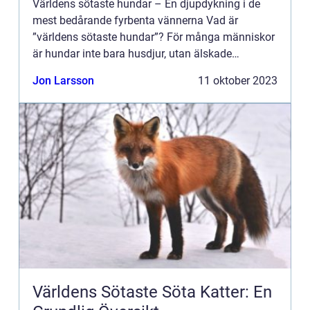
Världens sötaste hundar – En djupdykning i de
mest bedårande fyrbenta vännerna Vad är
”världens sötaste hundar”? För många människor
är hundar inte bara husdjur, utan älskade
familjemedlemmar. Världens sötaste hundar är en
Jon Larsson
11 oktober 2023
term som ...
Världens Sötaste Söta Katter: En