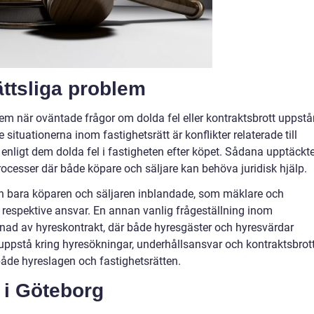
ättsliga problem
m när oväntade frågor om dolda fel eller kontraktsbrott uppstå
 situationerna inom fastighetsrätt är konflikter relaterade till
enligt dem dolda fel i fastigheten efter köpet. Sådana upptäckte
processer där både köpare och säljare kan behöva juridisk hjälp.
r än bara köparen och säljaren inblandade, som mäklare och
 respektive ansvar. En annan vanlig frågeställning inom
evnad av hyreskontrakt, där både hyresgäster och hyresvärdar
 uppstå kring hyresökningar, underhållsansvar och kontraktsbrott
både hyreslagen och fastighetsrätten.
p i Göteborg