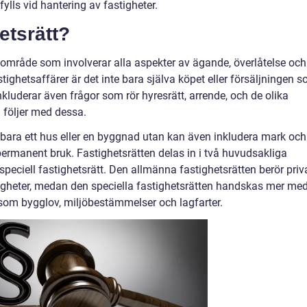
pfylls vid hantering av fastigheter.
etsrätt?
tsområde som involverar alla aspekter av ägande, överlåtelse och
ghetsaffärer är det inte bara själva köpet eller försäljningen 
kluderar även frågor som rör hyresrätt, arrende, och de olika
 följer med dessa.
nte bara ett hus eller en byggnad utan kan även inkludera mark och
 permanent bruk. Fastighetsrätten delas in i två huvudsakliga
speciell fastighetsrätt. Den allmänna fastighetsrätten berör priv
gheter, medan den speciella fastighetsrätten handskas mer me
såsom bygglov, miljöbestämmelser och lagfarter.