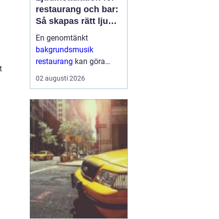
restaurang och bar:
Så skapas rätt ljud
för mat, dryck och
En genomtänkt
stämning
bakgrundsmusik
restaurang
kan göra
t
skillnaden mellan en
02 augusti 2026
lokal som gästerna
snabbt lämnar och en
plats där de g&aum...