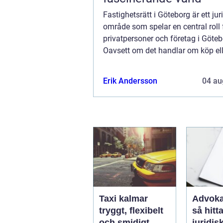
Fastighetsrätt i Göteborg är ett jur
område som spelar en central roll
privatpersoner och företag i Göteb
Oavsett om det handlar om köp ell
försäljning av fastighet, hyresf...
Erik Andersson
04 au
Taxi kalmar
Advoka
tryggt, flexibelt
så hitta
och smidigt
juridis