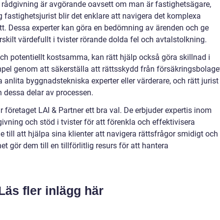
disk rådgivning är avgörande oavsett om man är fastighetsägare,
 fastighetsjurist blir det enklare att navigera det komplexa
tt. Dessa experter kan göra en bedömning av ärenden och ge
skilt värdefullt i tvister rörande dolda fel och avtalstolkning.
ch potentiellt kostsamma, kan rätt hjälp också göra skillnad i
mpel genom att säkerställa att rättsskydd från försäkringsbolage
nlita byggnadstekniska experter eller värderare, och rätt jurist
n dessa delar av processen.
 företaget LAI & Partner ett bra val. De erbjuder expertis inom
vning och stöd i tvister för att förenkla och effektivisera
 till att hjälpa sina klienter att navigera rättsfrågor smidigt och
 gör dem till en tillförlitlig resurs för att hantera
Läs fler inlägg här