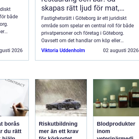
skapas rätt ljud för mat,
idiskt
dryck och stämning
 för både
Fastighetsrätt i Göteborg är ett juridiskt
org.
område som spelar en central roll för både
er
privatpersoner och företag i Göteborg.
Oavsett om det handlar om köp eller
försäljning av fastighet, hyresf...
gusti 2026
Viktoria Uddenholm
02 augusti 2026
t borås
Riskutbildning
Blodprodukter
r du rätt
mer än ett krav
inom
k hjälp
för körkortet
veterinärmedici