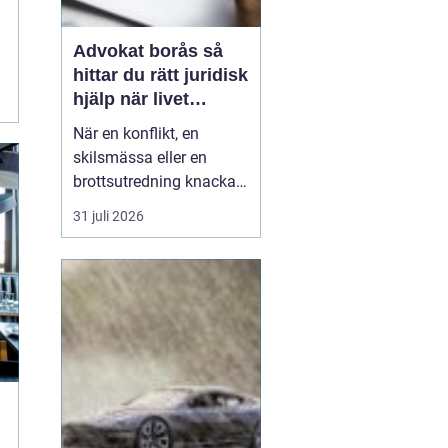
Advokat borås så
hittar du rätt juridisk
hjälp när livet
krånglar
När en konflikt, en
skilsmässa eller en
brottsutredning knackar
på dörren förändras
31 juli 2026
vardagen snabbt.
Många i Borås väntar för
länge med att kontakta
jurist, ofta av oro för
kostnader eller för att de
inte vet vart de ska
vända sig. Samtidigt kan
tidi...