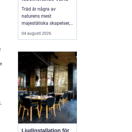
Träd är några av
naturens mest
majestätiska skapelser,
och deras årliga
04 augusti 2026
växande lager kan
berätta mycket om deras
r
historia och omgivning.
Tr&...
r
,
Ljudinstallation för