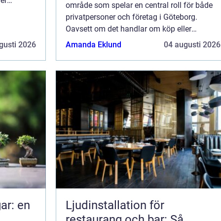
er
område som spelar en central roll för både
privatpersoner och företag i Göteborg.
Oavsett om det handlar om köp eller
försäljning av fastighet, hyresf...
gusti 2026
Amanda Eklund
04 augusti 2026
ar: en
Ljudinstallation för
restaurang och bar: Så