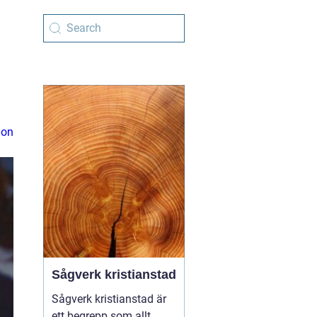
ion
Sågverk kristianstad
Sågverk kristianstad är
ett begrepp som allt