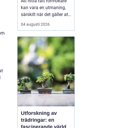
Att hitta rätt rörmokare
kan vara en utmaning,
särskilt när det gäller att
välja bland många
04 augusti 2026
erbjudanden på en
som
specifik plats som
Jämtland. Kvalificerade
rörmokare är viktiga för
att s&aum...
at
d
Utforskning av
trädringar: en
fascinerande värld