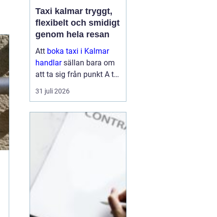
Taxi kalmar tryggt,
flexibelt och smidigt
genom hela resan
Att
boka taxi i Kalmar
handlar
sällan bara om
att ta sig från punkt A till
punkt B. För många är
31 juli 2026
resan en viktig del av
vardagen, arbetet eller
semestern. En pålitlig
taxiresa kan betyda att
hi...