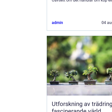
Oavsett om det handlar om köp ell
försäljning av fastighet, hyresf...
admin
04 au
Utforskning av trädring
fascinerande värld