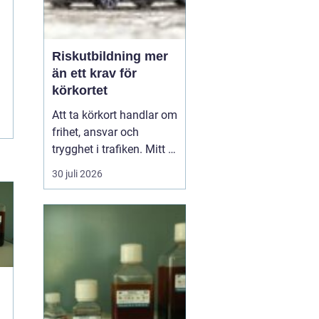
Riskutbildning mer
än ett krav för
körkortet
Att ta körkort handlar om
frihet, ansvar och
trygghet i trafiken. Mitt i
allt detta finns
30 juli 2026
riskutbildning, som
många först ser som ett
måste på vägen mot
körkortet. Men bakom
kravet finns en tydlig
tanke: att ge blivande
förare en realistisk bild
av r...