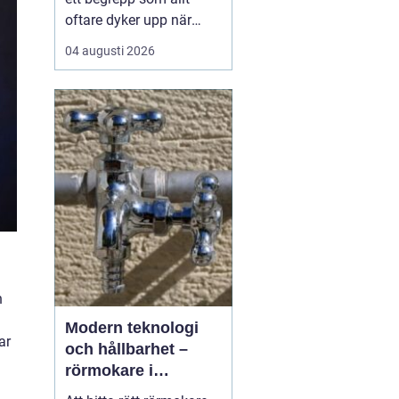
oftare dyker upp när
husbyggare, snickare
04 augusti 2026
och markägare söker
trygga leverantörer av
trävaror i nordöstra
skåne. Områdets långa
tradition av skogsbruk
och hantverk har skapat
en stark bas för sågverk
som k...
h
Modern teknologi
ar
och hållbarhet –
rörmokare i
Jämtland