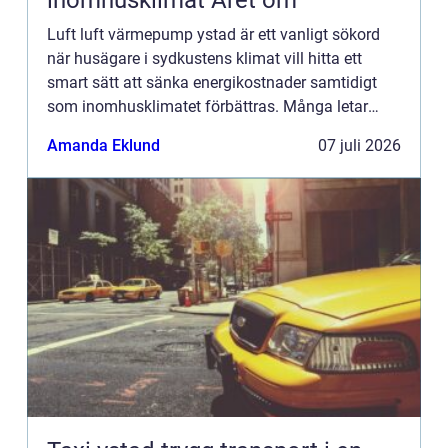
inomhusklimat Året om
Luft luft värmepump ystad är ett vanligt sökord
när husägare i sydkustens klimat vill hitta ett
smart sätt att sänka energikostnader samtidigt
som inomhusklimatet förbättras. Många letar
efter en lösning som ger både värme på vintern
Amanda Eklund
07 juli 2026
och skön kylning...