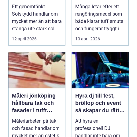
energikostnader
vardagens
Ett genomtänkt
Många letar efter ett
städning
Solskydd handlar om
rengöringsmedel som
mycket mer än att bara
både klarar tuff smuts
stänga ute stark sol.
och fungerar tryggt i
Rätt lösning kan sän...
hemmet. Indus...
12 april 2026
10 april 2026
Måleri jönköping
Hyra dj till fest,
hållbara tak och
bröllop och event
fasader i tufft
så skapar du rätt
klimat
stämning
Måleriarbeten på tak
Att hyra en
och fasad handlar om
professionell DJ
mycket mer än estetik.
handlar inte bara om