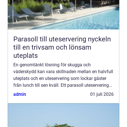
Parasoll till uteservering nyckeln
till en trivsam och lönsam
uteplats
En genomtänkt lösning för skugga och
väderskydd kan vara skillnaden mellan en halvfull
uteplats och en uteservering som lockar gäster
från lunch till sen kväll. Ett parasoll uteservering
handlar inte bara om solskydd. Rätt parasoll ger
admin
01 juli 2026
lägre driftkos...