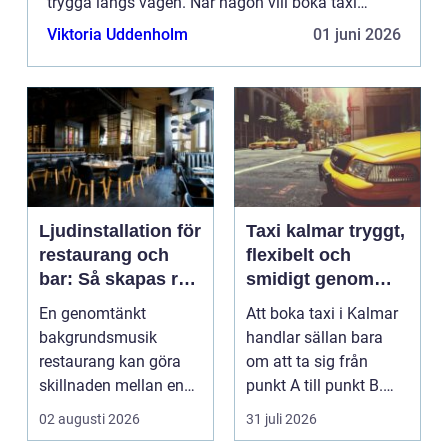
trygga längs vägen. När någon vill boka taxi
Landvetter spelar både pris, punktlighet och
Viktoria Uddenholm
01 juni 2026
service stor...
Ljudinstallation för
Taxi kalmar tryggt,
restaurang och
flexibelt och
bar: Så skapas rätt
smidigt genom
ljud för mat, dryck
hela resan
En genomtänkt
Att boka taxi i Kalmar
och stämning
bakgrundsmusik
handlar sällan bara
restaurang kan göra
om att ta sig från
skillnaden mellan en
punkt A till punkt B.
lokal som gäste...
För många är res...
02 augusti 2026
31 juli 2026