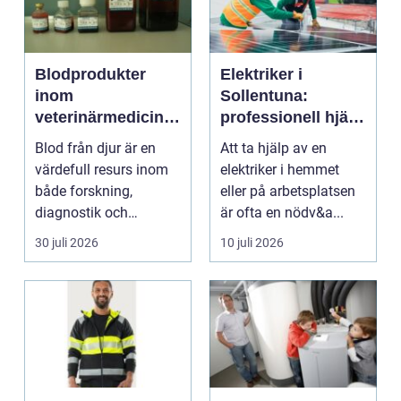
Blodprodukter
Elektriker i
inom
Sollentuna:
veterinärmedicin
professionell hjälp
funktion, kvalitet
när du behöver det
Blod från djur är en
Att ta hjälp av en
och användning
värdefull resurs inom
elektriker i hemmet
både forskning,
eller på arbetsplatsen
diagnostik och
är ofta en nödv&a...
veterinärmedicin. När
30 juli 2026
10 juli 2026
blod...