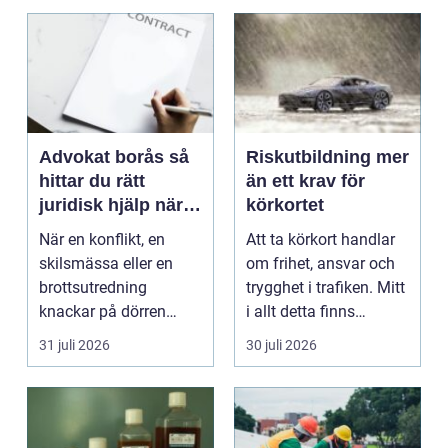
Advokat borås så
Riskutbildning mer
hittar du rätt
än ett krav för
juridisk hjälp när
körkortet
livet krånglar
När en konflikt, en
Att ta körkort handlar
skilsmässa eller en
om frihet, ansvar och
brottsutredning
trygghet i trafiken. Mitt
knackar på dörren
i allt detta finns
förändras vardagen
riskutbild...
31 juli 2026
30 juli 2026
snabbt....