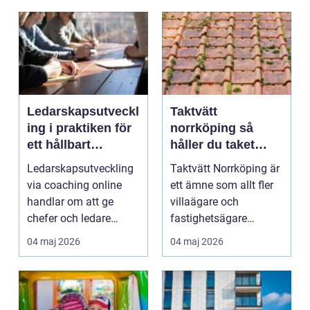
Ledarskapsutveckl
Taktvätt
ing i praktiken för
norrköping så
ett hållbart
håller du taket
ledarskap
friskt längre
Ledarskapsutveckling
Taktvätt Norrköping är
via coaching online
ett ämne som allt fler
handlar om att ge
villaägare och
chefer och ledare
fastighetsägare
förutsättning...
intresserar sig för när...
04 maj 2026
04 maj 2026