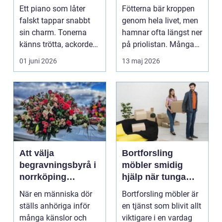
i toppform
än du tror
Ett piano som låter
Fötterna bär kroppen
falskt tappar snabbt
genom hela livet, men
sin charm. Tonerna
hamnar ofta längst ner
känns trötta, ackorden
på priolistan. Många
s...
söker hjälp f...
01 juni 2026
13 maj 2026
Att välja
Bortforsling
begravningsbyrå i
möbler smidig
norrköping
hjälp när tunga
trygghet, omsorg
möbler måste bort
När en människa dör
Bortforsling möbler är
och personliga
ställs anhöriga inför
en tjänst som blivit allt
avsked
många känslor och
viktigare i en vardag