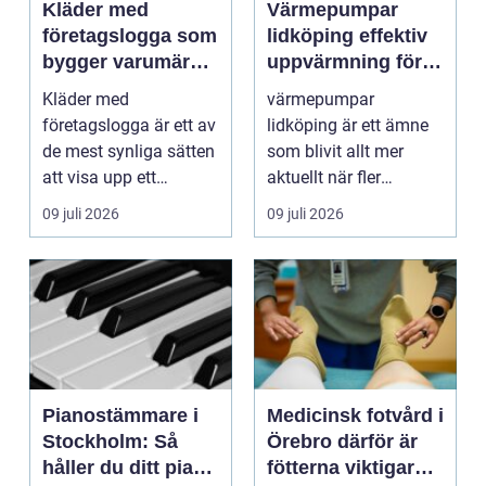
Kläder med
Värmepumpar
företagslogga som
lidköping effektiv
bygger varumärke
uppvärmning för
i vardagen
hus och
Kläder med
värmepumpar
fastigheter
företagslogga är ett av
lidköping är ett ämne
de mest synliga sätten
som blivit allt mer
att visa upp ett
aktuellt när fler
varum...
fastighetsägare vill
09 juli 2026
09 juli 2026
kombine...
Pianostämmare i
Medicinsk fotvård i
Stockholm: Så
Örebro därför är
håller du ditt piano
fötterna viktigare