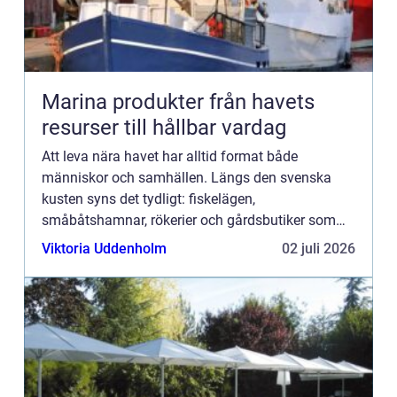
Marina produkter från havets
resurser till hållbar vardag
Att leva nära havet har alltid format både
människor och samhällen. Längs den svenska
kusten syns det tydligt: fiskelägen,
småbåtshamnar, rökerier och gårdsbutiker som
tar vara på havets gåvor. I dag handlar intresset
Viktoria Uddenholm
02 juli 2026
för marina produkter inte bara o...