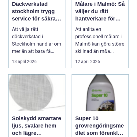
Däckverkstad
Målare i Malmö: Så
stockholm trygg
väljer du rätt
service för säkra
hantverkare för
mil året runt
ditt nästa projekt
Att välja rätt
Att anlita en
däckverkstad i
professionell målare i
Stockholm handlar om
Malmö kan göra större
mer än att bara få
skillnad än m&a...
däcken bytta två
13 april 2026
12 april 2026
gånger per år...
Solskydd smartare
Super 10
ljus, svalare hem
grovrengöringsme
och lägre
dlet som förenklar