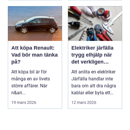
Att köpa Renault:
Elektriker järfälla
Vad bör man tänka
trygg elhjälp när
på?
det verkligen
gäller
Att köpa bil är för
Att anlita en elektriker
många en av livets
Järfälla handlar inte
större affärer. När
bara om att dra några
n&ari...
kablar eller byta ett
vägguttag...
19 mars 2026
12 mars 2026