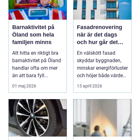
Barnaktivitet på
Fasadrenovering
Öland som hela
när är det dags
familjen minns
och hur går det
till?
Att hitta en riktigt bra
En välskött fasad
barnaktivitet på Öland
skyddar byggnaden,
handlar ofta om mer
minskar energiförluster
än att bara fyll...
och höjer både värde
och trivsel. Samti...
01 maj 2026
13 april 2026