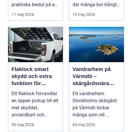
praktiska beslut på en
där många bor trångt,
och samma gång. M...
flyttar...
11 maj 2026
10 maj 2026
Flaklock smart
Vandrarhem på
skydd och extra
Värmdö –
funktion för
skärgårdsnära
pickupen
boende för natur,
Ett flaklock förvandlar
Ett vandrarhem
äventyr och
en öppen pickup till ett
Stockholms skärgård
återhämtning
mer skyddat,
på Värmdö lockar
användbart och
många som vill ...
lugnare arbetsredskap.
06 maj 2026
04 maj 2026
...