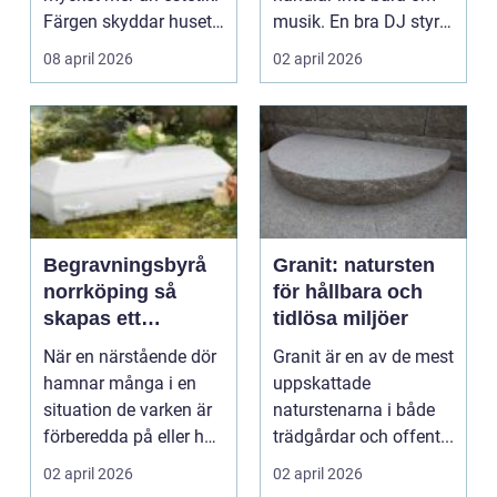
Färgen skyddar huset
musik. En bra DJ styr
mot fukt, sol ...
tempot under kvällen,
08 april 2026
02 april 2026
läser ...
Begravningsbyrå
Granit: natursten
norrköping så
för hållbara och
skapas ett
tidlösa miljöer
personligt och
När en närstående dör
Granit är en av de mest
tryggt avsked
hamnar många i en
uppskattade
situation de varken är
naturstenarna i både
förberedda på eller har
trädgårdar och offent...
valt. Mitt i ...
02 april 2026
02 april 2026