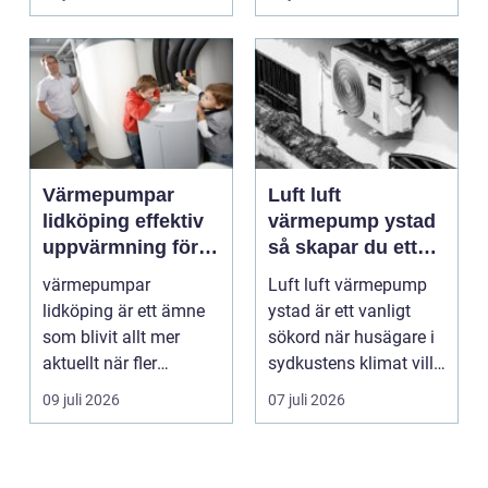
Värmepumpar
Luft luft
lidköping effektiv
värmepump ystad
uppvärmning för
så skapar du ett
hus och
behagligt
värmepumpar
Luft luft värmepump
fastigheter
inomhusklimat
lidköping är ett ämne
ystad är ett vanligt
Året om
som blivit allt mer
sökord när husägare i
aktuellt när fler
sydkustens klimat vill
fastighetsägare vill
hitta ett smar...
09 juli 2026
07 juli 2026
kombine...