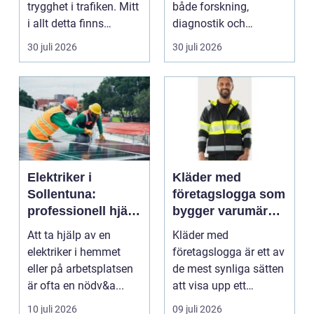
trygghet i trafiken. Mitt
både forskning,
i allt detta finns
diagnostik och
riskutbild...
veterinärmedicin. När
30 juli 2026
30 juli 2026
blod...
Elektriker i
Kläder med
Sollentuna:
företagslogga som
professionell hjälp
bygger varumärke
när du behöver det
i vardagen
Att ta hjälp av en
Kläder med
elektriker i hemmet
företagslogga är ett av
eller på arbetsplatsen
de mest synliga sätten
är ofta en nödv&a...
att visa upp ett
varum...
10 juli 2026
09 juli 2026