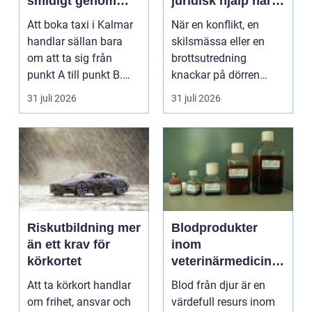
smidigt genom
juridisk hjälp när
hela resan
livet krånglar
Att boka taxi i Kalmar
När en konflikt, en
handlar sällan bara
skilsmässa eller en
om att ta sig från
brottsutredning
punkt A till punkt B.
knackar på dörren
För många är res...
förändras vardagen
31 juli 2026
31 juli 2026
snabbt....
Riskutbildning mer
Blodprodukter
än ett krav för
inom
körkortet
veterinärmedicin
funktion, kvalitet
Att ta körkort handlar
Blod från djur är en
och användning
om frihet, ansvar och
värdefull resurs inom