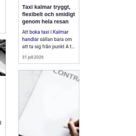
Taxi kalmar tryggt,
flexibelt och smidigt
genom hela resan
Att
boka taxi i Kalmar
handlar
sällan bara om
att ta sig från punkt A till
punkt B. För många är
31 juli 2026
resan en viktig del av
vardagen, arbetet eller
semestern. En pålitlig
taxiresa kan betyda att
hi...
d