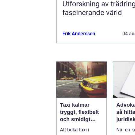
Utforskning av trädring
fascinerande värld
Erik Andersson
04 au
Taxi kalmar
Advoka
tryggt, flexibelt
så hitta
och smidigt
juridis
genom hela
när live
Att boka taxi i
När en ko
resan
krångl