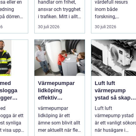
sa eller en
handlar om frihet,
värdefull resurs
användning
redning
ansvar och trygghet
inom både
på dörren
i trafiken. Mitt i allt
forskning,
s vardagen
detta finns
diagnostik och
26
30 juli 2026
30 juli 2026
.
riskutbild...
veterinärmedicin.
När blod...
 med
Värmepumpar
Luft luft
gslogga
lidköping
värmepump
gger
effektiv
ystad så skapar
rke i
uppvärmning för
du ett behagligt
med
värmepumpar
Luft luft
en
hus och
inomhusklimat
logga är ett
lidköping är ett
värmepump ystad
fastigheter
Året om
st synliga
ämne som blivit allt
är ett vanligt sökor
tt visa upp
mer aktuellt när fler
när husägare i