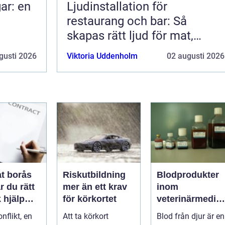
ar: en
Ljudinstallation för
restaurang och bar: Så
skapas rätt ljud för mat,
dryck och stämning
gusti 2026
Viktoria Uddenholm
02 augusti 2026
t borås
Riskutbildning
Blodprodukter
r du rätt
mer än ett krav
inom
k hjälp
för körkortet
veterinärmedici
t
n funktion,
nflikt, en
Att ta körkort
Blod från djur är en
ar
kvalitet och