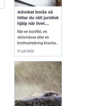
Advokat borås så
hittar du rätt juridisk
hjälp när livet
krånglar
När en konflikt, en
skilsmässa eller en
brottsutredning knackar
på dörren förändras
31 juli 2026
vardagen snabbt.
Många i Borås väntar för
länge med att kontakta
jurist, ofta av oro för
kostnader eller för att de
inte vet vart de ska
vända sig. Samtidigt kan
tidi...