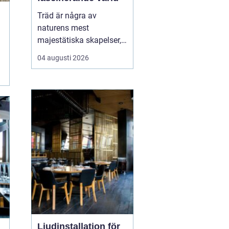
Träd är några av
naturens mest
majestätiska skapelser,
och deras årliga
04 augusti 2026
växande lager kan
berätta mycket om deras
historia och omgivning.
Tr&...
Ljudinstallation för