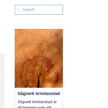
Sågverk kristianstad
Sågverk kristianstad är
ett begrepp som allt