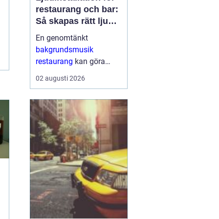
restaurang och bar:
Så skapas rätt ljud
för mat, dryck och
En genomtänkt
stämning
bakgrundsmusik
restaurang
kan göra
skillnaden mellan en
02 augusti 2026
lokal som gästerna
snabbt lämnar och en
plats där de g&aum...