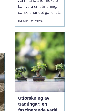
Att hitta rätt rörmokare
kan vara en utmaning,
särskilt när det gäller att
välja bland många
04 augusti 2026
erbjudanden på en
specifik plats som
Jämtland. Kvalificerade
rörmokare är viktiga för
att s&aum...
Utforskning av
trädringar: en
fascinerande värld