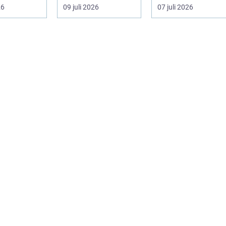
...
fastighetsägare vill
sydkustens klimat
26
09 juli 2026
07 juli 2026
kombine...
vill hitta ett smar...