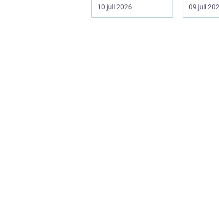
ofta en nödv&a...
ett varum
10 juli 2026
09 juli 20