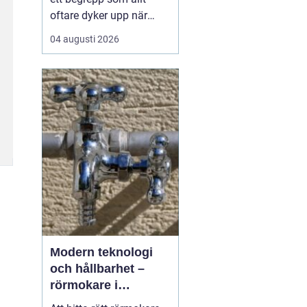
oftare dyker upp när
husbyggare, snickare
04 augusti 2026
och markägare söker
trygga leverantörer av
trävaror i nordöstra
skåne. Områdets långa
tradition av skogsbruk
och hantverk har skapat
en stark bas för sågverk
som k...
Modern teknologi
och hållbarhet –
rörmokare i
Jämtland