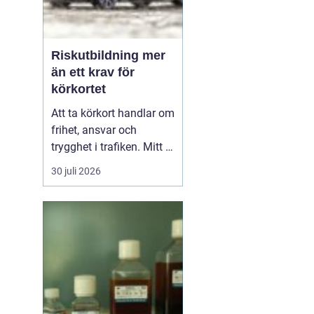
Riskutbildning mer
än ett krav för
körkortet
Att ta körkort handlar om
frihet, ansvar och
trygghet i trafiken. Mitt i
allt detta finns
30 juli 2026
riskutbildning, som
många först ser som ett
måste på vägen mot
körkortet. Men bakom
kravet finns en tydlig
tanke: att ge blivande
förare en realistisk bild
av r...