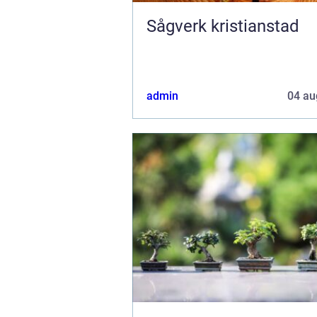
Sågverk kristianstad
admin
04 au