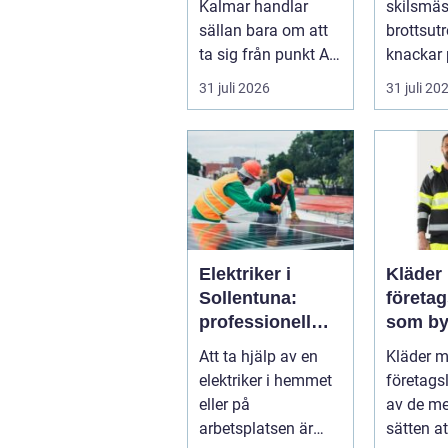
Kalmar handlar
skilsmäs
sällan bara om att
brottsut
ta sig från punkt A
knackar 
till punkt B. För
förändra
31 juli 2026
31 juli 20
många är res...
snabbt...
Elektriker i
Kläder
Sollentuna:
företa
professionell
som by
hjälp när du
varumä
Att ta hjälp av en
Kläder 
behöver det
vardag
elektriker i hemmet
företags
eller på
av de me
arbetsplatsen är
sätten a