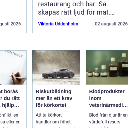
restaurang och bar: Så
skapas rätt ljud för mat,
dryck och stämning
gusti 2026
Viktoria Uddenholm
02 augusti 2026
t borås
Riskutbildning
Blodprodukter
r du rätt
mer än ett krav
inom
k hjälp
för körkortet
veterinärmedici
t
n funktion,
nflikt, en
Att ta körkort
Blod från djur är en
ar
kvalitet och
sa eller en
handlar om frihet,
värdefull resurs
användning