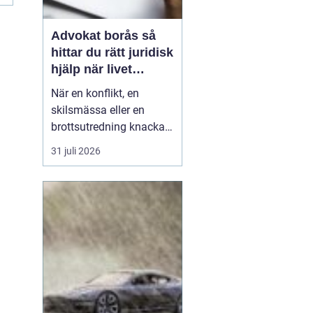
Advokat borås så
hittar du rätt juridisk
hjälp när livet
krånglar
När en konflikt, en
skilsmässa eller en
brottsutredning knackar
på dörren förändras
31 juli 2026
vardagen snabbt.
Många i Borås väntar för
länge med att kontakta
jurist, ofta av oro för
kostnader eller för att de
inte vet vart de ska
vända sig. Samtidigt kan
tidi...