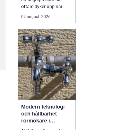
oftare dyker upp när
husbyggare, snickare
04 augusti 2026
och markägare söker
trygga leverantörer av
trävaror i nordöstra
skåne. Områdets långa
tradition av skogsbruk
och hantverk har skapat
en stark bas för sågverk
som k...
Modern teknologi
och hållbarhet –
rörmokare i
Jämtland