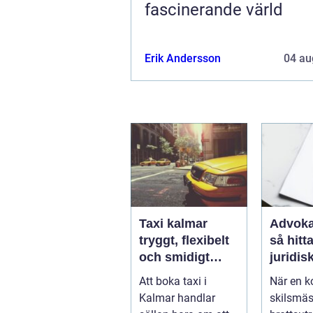
fascinerande värld
Erik Andersson
04 au
Taxi kalmar
Advoka
tryggt, flexibelt
så hitta
och smidigt
juridis
genom hela
när live
Att boka taxi i
När en ko
resan
krångl
Kalmar handlar
skilsmäs