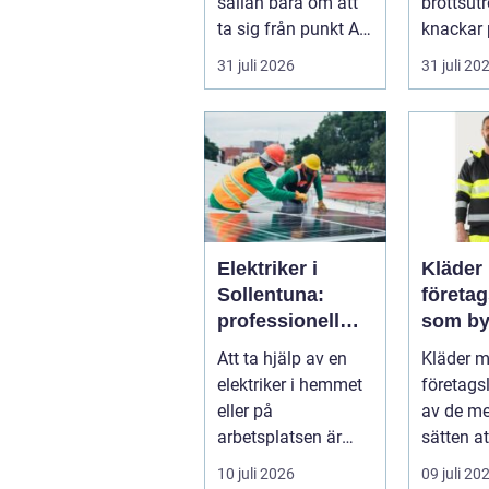
sällan bara om att
brottsut
ta sig från punkt A
knackar 
till punkt B. För
förändra
31 juli 2026
31 juli 20
många är res...
snabbt...
Elektriker i
Kläder
Sollentuna:
företa
professionell
som by
hjälp när du
varumä
Att ta hjälp av en
Kläder 
behöver det
vardag
elektriker i hemmet
företags
eller på
av de me
arbetsplatsen är
sätten a
ofta en nödv&a...
ett varum
10 juli 2026
09 juli 20