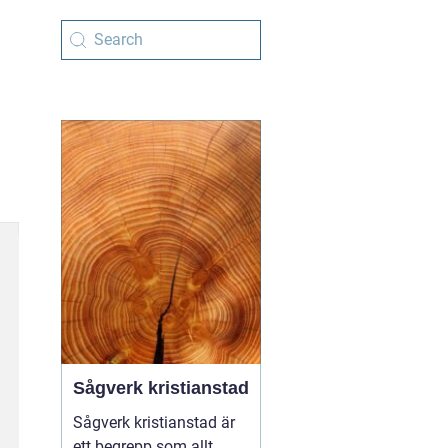
Sågverk kristianstad
Sågverk kristianstad är
ett begrepp som allt