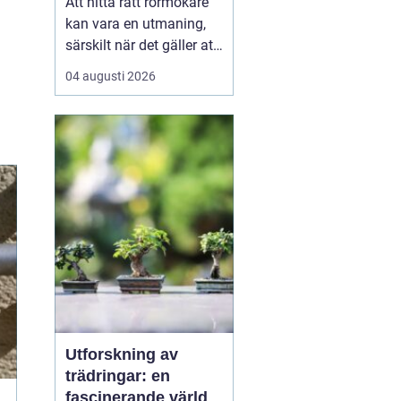
Att hitta rätt rörmokare
kan vara en utmaning,
särskilt när det gäller att
välja bland många
04 augusti 2026
erbjudanden på en
specifik plats som
Jämtland. Kvalificerade
rörmokare är viktiga för
att s&aum...
Utforskning av
trädringar: en
fascinerande värld