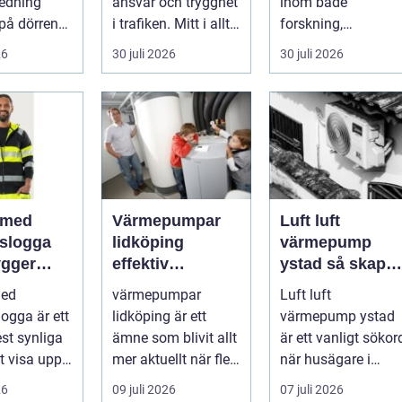
redning
ansvar och trygghet
inom både
på dörren
i trafiken. Mitt i allt
forskning,
s vardagen
detta finns
diagnostik och
26
30 juli 2026
30 juli 2026
.
riskutbild...
veterinärmedicin.
När blod...
 med
Värmepumpar
Luft luft
gslogga
lidköping
värmepump
gger
effektiv
ystad så skapar
rke i
uppvärmning för
du ett behagligt
med
värmepumpar
Luft luft
en
hus och
inomhusklimat
logga är ett
lidköping är ett
värmepump ystad
fastigheter
Året om
st synliga
ämne som blivit allt
är ett vanligt sökor
tt visa upp
mer aktuellt när fler
när husägare i
...
fastighetsägare vill
sydkustens klimat
26
09 juli 2026
07 juli 2026