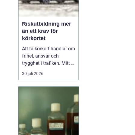
Riskutbildning mer
än ett krav för
körkortet
Att ta körkort handlar om
frihet, ansvar och
trygghet i trafiken. Mitt i
allt detta finns
30 juli 2026
riskutbildning, som
många först ser som ett
måste på vägen mot
körkortet. Men bakom
kravet finns en tydlig
tanke: att ge blivande
förare en realistisk bild
av r...