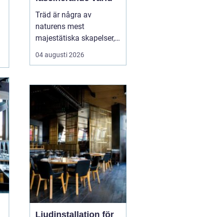
Träd är några av
naturens mest
majestätiska skapelser,
och deras årliga
04 augusti 2026
växande lager kan
berätta mycket om deras
historia och omgivning.
Tr&...
Ljudinstallation för