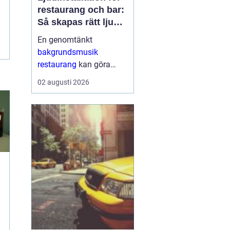
restaurang och bar:
Så skapas rätt ljud
för mat, dryck och
En genomtänkt
stämning
bakgrundsmusik
restaurang
kan göra
skillnaden mellan en
02 augusti 2026
lokal som gästerna
snabbt lämnar och en
plats där de g&aum...