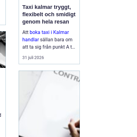
Taxi kalmar tryggt,
flexibelt och smidigt
genom hela resan
Att
boka taxi i Kalmar
handlar
sällan bara om
att ta sig från punkt A till
punkt B. För många är
31 juli 2026
resan en viktig del av
vardagen, arbetet eller
semestern. En pålitlig
taxiresa kan betyda att
hi...
d