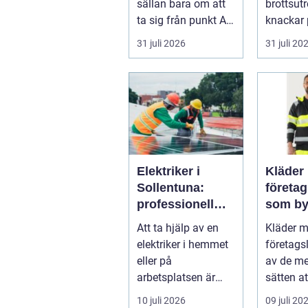
sällan bara om att
brottsut
ta sig från punkt A
knackar 
till punkt B. För
förändra
31 juli 2026
31 juli 20
många är res...
snabbt...
Elektriker i
Kläder
Sollentuna:
företa
professionell
som by
hjälp när du
varumä
Att ta hjälp av en
Kläder 
behöver det
vardag
elektriker i hemmet
företags
eller på
av de me
arbetsplatsen är
sätten a
ofta en nödv&a...
ett varum
10 juli 2026
09 juli 20