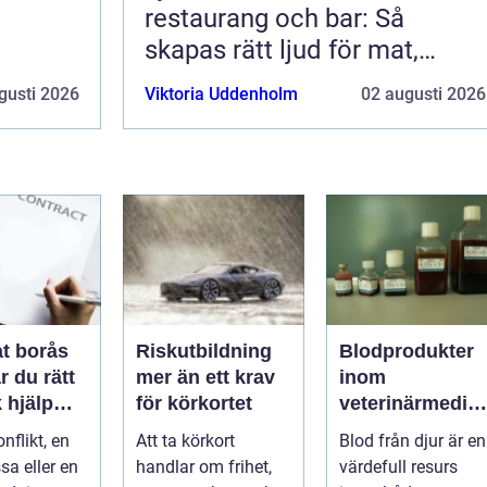
restaurang och bar: Så
skapas rätt ljud för mat,
dryck och stämning
gusti 2026
Viktoria Uddenholm
02 augusti 2026
t borås
Riskutbildning
Blodprodukter
r du rätt
mer än ett krav
inom
k hjälp
för körkortet
veterinärmedici
t
n funktion,
nflikt, en
Att ta körkort
Blod från djur är en
ar
kvalitet och
sa eller en
handlar om frihet,
värdefull resurs
användning