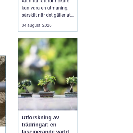
Att hitta rätt rörmokare
kan vara en utmaning,
särskilt när det gäller att
välja bland många
04 augusti 2026
erbjudanden på en
specifik plats som
Jämtland. Kvalificerade
rörmokare är viktiga för
att s&aum...
Utforskning av
trädringar: en
fascinerande värld