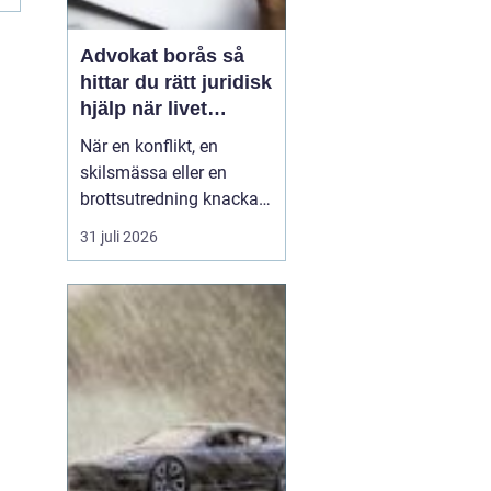
Advokat borås så
hittar du rätt juridisk
hjälp när livet
krånglar
När en konflikt, en
skilsmässa eller en
brottsutredning knackar
på dörren förändras
31 juli 2026
vardagen snabbt.
Många i Borås väntar för
länge med att kontakta
jurist, ofta av oro för
kostnader eller för att de
inte vet vart de ska
vända sig. Samtidigt kan
tidi...