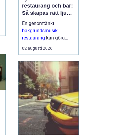
restaurang och bar:
Så skapas rätt ljud
för mat, dryck och
En genomtänkt
stämning
bakgrundsmusik
restaurang
kan göra
skillnaden mellan en
02 augusti 2026
lokal som gästerna
snabbt lämnar och en
plats där de g&aum...