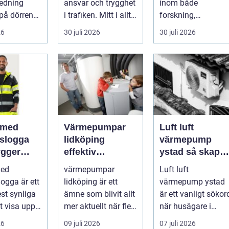
redning
ansvar och trygghet
inom både
på dörren
i trafiken. Mitt i allt
forskning,
s vardagen
detta finns
diagnostik och
26
30 juli 2026
30 juli 2026
.
riskutbild...
veterinärmedicin.
När blod...
 med
Värmepumpar
Luft luft
gslogga
lidköping
värmepump
gger
effektiv
ystad så skapar
rke i
uppvärmning för
du ett behagligt
med
värmepumpar
Luft luft
en
hus och
inomhusklimat
logga är ett
lidköping är ett
värmepump ystad
fastigheter
Året om
st synliga
ämne som blivit allt
är ett vanligt sökor
tt visa upp
mer aktuellt när fler
när husägare i
...
fastighetsägare vill
sydkustens klimat
26
09 juli 2026
07 juli 2026