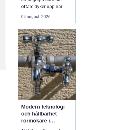
oftare dyker upp när
husbyggare, snickare
04 augusti 2026
och markägare söker
trygga leverantörer av
trävaror i nordöstra
skåne. Områdets långa
tradition av skogsbruk
och hantverk har skapat
en stark bas för sågverk
som k...
Modern teknologi
och hållbarhet –
rörmokare i
Jämtland