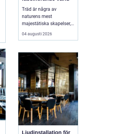
Träd är några av
naturens mest
majestätiska skapelser,
och deras årliga
04 augusti 2026
växande lager kan
berätta mycket om deras
historia och omgivning.
Tr&...
Ljudinstallation för