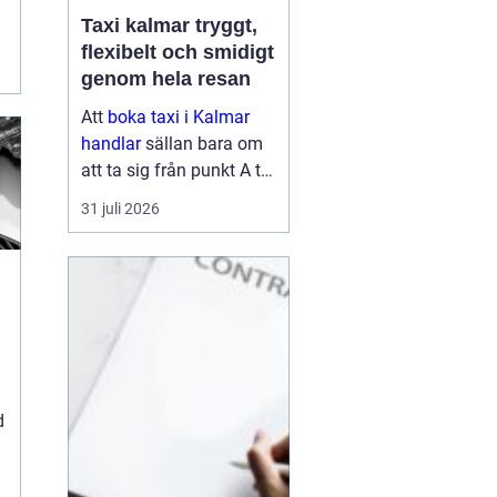
Taxi kalmar tryggt,
flexibelt och smidigt
genom hela resan
Att
boka taxi i Kalmar
handlar
sällan bara om
att ta sig från punkt A till
punkt B. För många är
31 juli 2026
resan en viktig del av
vardagen, arbetet eller
semestern. En pålitlig
taxiresa kan betyda att
hi...
d