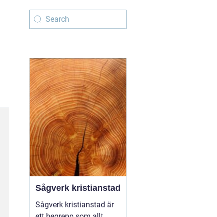
Sågverk kristianstad
Sågverk kristianstad är
ett begrepp som allt