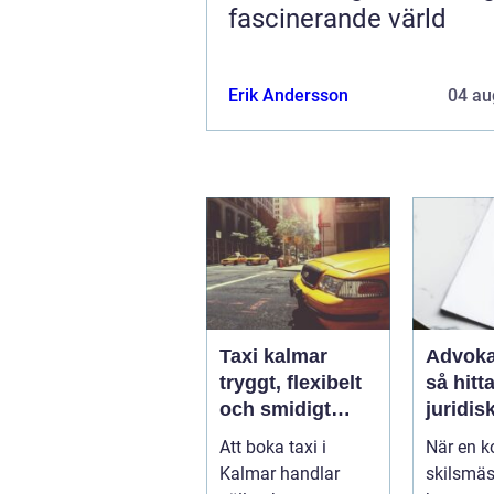
fascinerande värld
Erik Andersson
04 au
Taxi kalmar
Advoka
tryggt, flexibelt
så hitta
och smidigt
juridis
genom hela
när live
Att boka taxi i
När en ko
resan
krångl
Kalmar handlar
skilsmäs