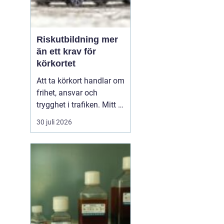
Riskutbildning mer
än ett krav för
körkortet
Att ta körkort handlar om
frihet, ansvar och
trygghet i trafiken. Mitt i
allt detta finns
30 juli 2026
riskutbildning, som
många först ser som ett
måste på vägen mot
körkortet. Men bakom
kravet finns en tydlig
tanke: att ge blivande
förare en realistisk bild
av r...