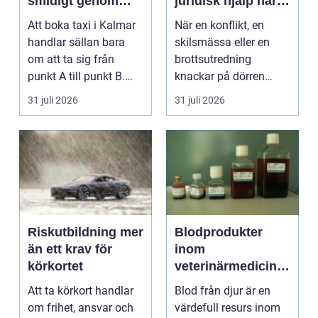
smidigt genom
juridisk hjälp när
hela resan
livet krånglar
Att boka taxi i Kalmar
När en konflikt, en
handlar sällan bara
skilsmässa eller en
om att ta sig från
brottsutredning
punkt A till punkt B.
knackar på dörren
För många är res...
förändras vardagen
31 juli 2026
31 juli 2026
snabbt....
Riskutbildning mer
Blodprodukter
än ett krav för
inom
körkortet
veterinärmedicin
funktion, kvalitet
Att ta körkort handlar
Blod från djur är en
och användning
om frihet, ansvar och
värdefull resurs inom