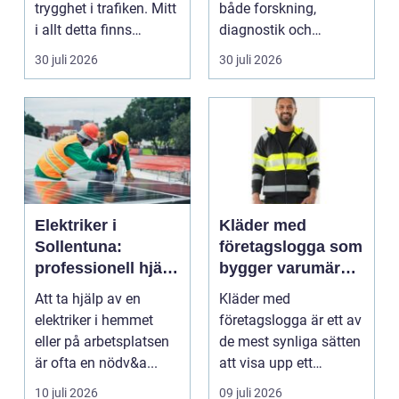
trygghet i trafiken. Mitt
både forskning,
i allt detta finns
diagnostik och
riskutbild...
veterinärmedicin. När
30 juli 2026
30 juli 2026
blod...
Elektriker i
Kläder med
Sollentuna:
företagslogga som
professionell hjälp
bygger varumärke
när du behöver det
i vardagen
Att ta hjälp av en
Kläder med
elektriker i hemmet
företagslogga är ett av
eller på arbetsplatsen
de mest synliga sätten
är ofta en nödv&a...
att visa upp ett
varum...
10 juli 2026
09 juli 2026