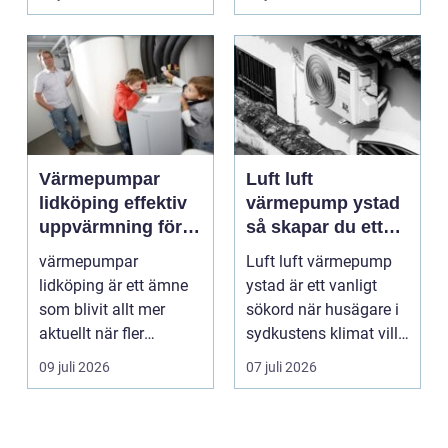
Värmepumpar
Luft luft
lidköping effektiv
värmepump ystad
uppvärmning för
så skapar du ett
hus och
behagligt
värmepumpar
Luft luft värmepump
fastigheter
inomhusklimat
lidköping är ett ämne
ystad är ett vanligt
Året om
som blivit allt mer
sökord när husägare i
aktuellt när fler
sydkustens klimat vill
fastighetsägare vill
hitta ett smar...
09 juli 2026
07 juli 2026
kombine...