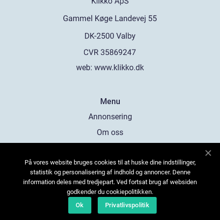
web:
www.klikko.dk
Menu
Annonsering
Om oss
Cookies
På vores website bruges cookies til at huske dine indstillinger,
Kontakta oss
statistik og personalisering af indhold og annoncer. Denne
Sitemap
information deles med tredjepart. Ved fortsat brug af websiden
godkender du cookiepolitikken.
Ok
Privatlivspolitik