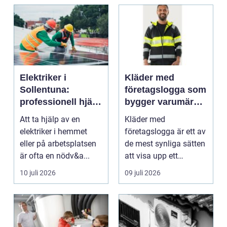
Elektriker i
Kläder med
Sollentuna:
företagslogga som
professionell hjälp
bygger varumärke
när du behöver det
i vardagen
Att ta hjälp av en
Kläder med
elektriker i hemmet
företagslogga är ett av
eller på arbetsplatsen
de mest synliga sätten
är ofta en nödv&a...
att visa upp ett
varum...
10 juli 2026
09 juli 2026