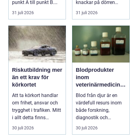
punkt A till punkt B.
knackar på dörren
För många är res...
förändras vardagen
31 juli 2026
31 juli 2026
snabbt....
Riskutbildning mer
Blodprodukter
än ett krav för
inom
körkortet
veterinärmedicin
funktion, kvalitet
Att ta körkort handlar
Blod från djur är en
och användning
om frihet, ansvar och
värdefull resurs inom
trygghet i trafiken. Mitt
både forskning,
i allt detta finns
diagnostik och
riskutbild...
veterinärmedicin. När
30 juli 2026
30 juli 2026
blod...