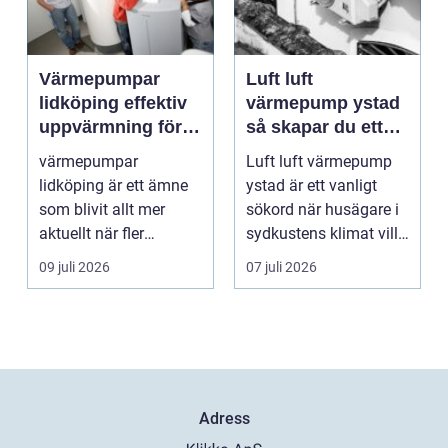
Värmepumpar
Luft luft
lidköping effektiv
värmepump ystad
uppvärmning för
så skapar du ett
hus och
behagligt
värmepumpar
Luft luft värmepump
fastigheter
inomhusklimat
lidköping är ett ämne
ystad är ett vanligt
Året om
som blivit allt mer
sökord när husägare i
aktuellt när fler
sydkustens klimat vill
fastighetsägare vill
hitta ett smar...
09 juli 2026
07 juli 2026
kombine...
Adress