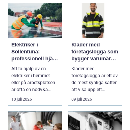
Elektriker i
Kläder med
Sollentuna:
företagslogga som
professionell hjälp
bygger varumärke
när du behöver det
i vardagen
Att ta hjälp av en
Kläder med
elektriker i hemmet
företagslogga är ett av
eller på arbetsplatsen
de mest synliga sätten
är ofta en nödv&a...
att visa upp ett
varum...
10 juli 2026
09 juli 2026