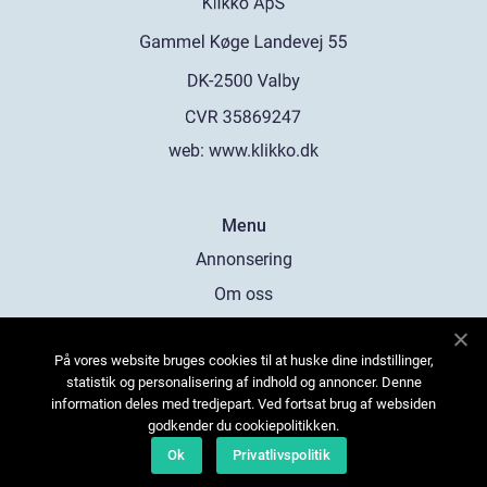
web:
www.klikko.dk
Menu
Annonsering
Om oss
Cookies
På vores website bruges cookies til at huske dine indstillinger,
Kontakta oss
statistik og personalisering af indhold og annoncer. Denne
Sitemap
information deles med tredjepart. Ved fortsat brug af websiden
godkender du cookiepolitikken.
Ok
Privatlivspolitik