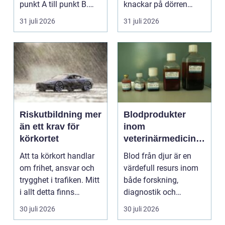
punkt A till punkt B.
knackar på dörren
För många är res...
förändras vardagen
31 juli 2026
31 juli 2026
snabbt....
Riskutbildning mer
Blodprodukter
än ett krav för
inom
körkortet
veterinärmedicin
funktion, kvalitet
Att ta körkort handlar
Blod från djur är en
och användning
om frihet, ansvar och
värdefull resurs inom
trygghet i trafiken. Mitt
både forskning,
i allt detta finns
diagnostik och
riskutbild...
veterinärmedicin. När
30 juli 2026
30 juli 2026
blod...