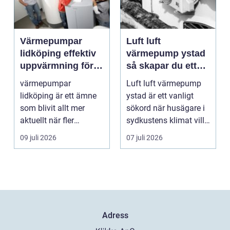
Värmepumpar
Luft luft
lidköping effektiv
värmepump ystad
uppvärmning för
så skapar du ett
hus och
behagligt
värmepumpar
Luft luft värmepump
fastigheter
inomhusklimat
lidköping är ett ämne
ystad är ett vanligt
Året om
som blivit allt mer
sökord när husägare i
aktuellt när fler
sydkustens klimat vill
fastighetsägare vill
hitta ett smar...
09 juli 2026
07 juli 2026
kombine...
Adress