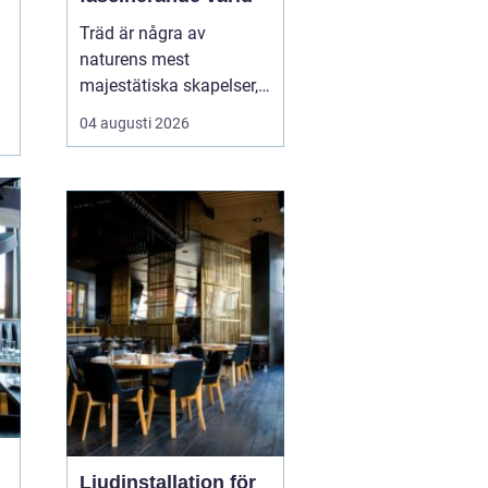
Träd är några av
naturens mest
majestätiska skapelser,
och deras årliga
04 augusti 2026
växande lager kan
berätta mycket om deras
historia och omgivning.
Tr&...
Ljudinstallation för