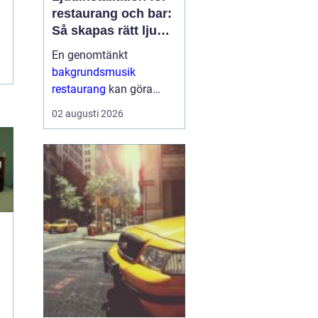
restaurang och bar:
Så skapas rätt ljud
för mat, dryck och
En genomtänkt
stämning
bakgrundsmusik
restaurang
kan göra
skillnaden mellan en
02 augusti 2026
lokal som gästerna
snabbt lämnar och en
plats där de g&aum...