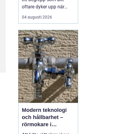
oftare dyker upp när
husbyggare, snickare
04 augusti 2026
och markägare söker
trygga leverantörer av
trävaror i nordöstra
skåne. Områdets långa
tradition av skogsbruk
och hantverk har skapat
en stark bas för sågverk
som k...
Modern teknologi
och hållbarhet –
rörmokare i
Jämtland