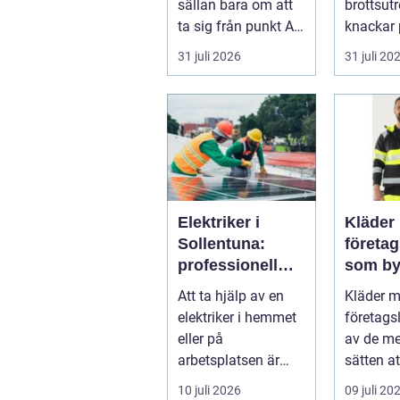
sällan bara om att
brottsut
ta sig från punkt A
knackar 
till punkt B. För
förändra
31 juli 2026
31 juli 20
många är res...
snabbt...
Elektriker i
Kläder
Sollentuna:
företa
professionell
som by
hjälp när du
varumä
Att ta hjälp av en
Kläder 
behöver det
vardag
elektriker i hemmet
företags
eller på
av de me
arbetsplatsen är
sätten a
ofta en nödv&a...
ett varum
10 juli 2026
09 juli 20