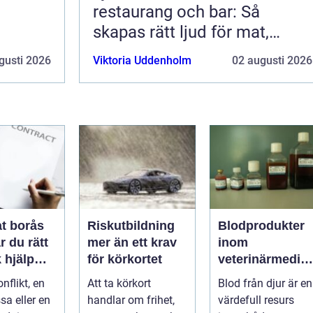
restaurang och bar: Så
skapas rätt ljud för mat,
dryck och stämning
gusti 2026
Viktoria Uddenholm
02 augusti 2026
t borås
Riskutbildning
Blodprodukter
r du rätt
mer än ett krav
inom
k hjälp
för körkortet
veterinärmedici
t
n funktion,
nflikt, en
Att ta körkort
Blod från djur är en
ar
kvalitet och
sa eller en
handlar om frihet,
värdefull resurs
användning