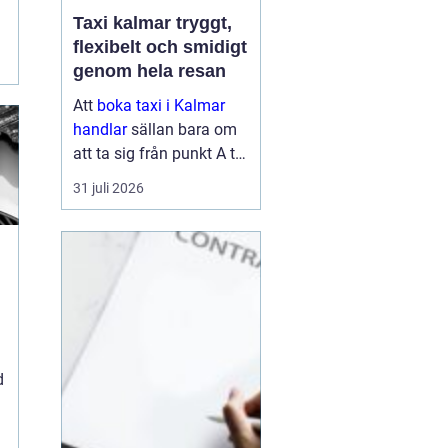
Taxi kalmar tryggt,
flexibelt och smidigt
genom hela resan
Att
boka taxi i Kalmar
handlar
sällan bara om
att ta sig från punkt A till
punkt B. För många är
31 juli 2026
resan en viktig del av
vardagen, arbetet eller
semestern. En pålitlig
taxiresa kan betyda att
hi...
d