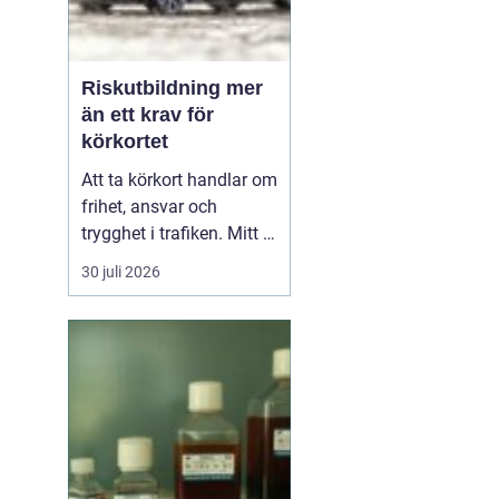
Riskutbildning mer
än ett krav för
körkortet
Att ta körkort handlar om
frihet, ansvar och
trygghet i trafiken. Mitt i
allt detta finns
30 juli 2026
riskutbildning, som
många först ser som ett
måste på vägen mot
körkortet. Men bakom
kravet finns en tydlig
tanke: att ge blivande
förare en realistisk bild
av r...