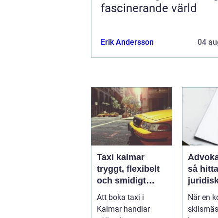
fascinerande värld
Erik Andersson
04 au
Taxi kalmar
Advoka
tryggt, flexibelt
så hitta
och smidigt
juridis
genom hela
när live
Att boka taxi i
När en ko
resan
krångl
Kalmar handlar
skilsmäs