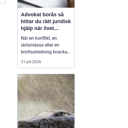
Advokat borås så
hittar du rätt juridisk
hjälp när livet
krånglar
När en konflikt, en
skilsmässa eller en
brottsutredning knackar
på dörren förändras
31 juli 2026
vardagen snabbt.
Många i Borås väntar för
länge med att kontakta
jurist, ofta av oro för
kostnader eller för att de
inte vet vart de ska
vända sig. Samtidigt kan
tidi...