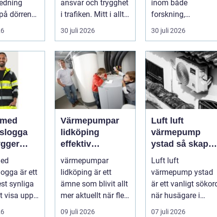
redning
ansvar och trygghet
inom både
på dörren
i trafiken. Mitt i allt
forskning,
s vardagen
detta finns
diagnostik och
26
30 juli 2026
30 juli 2026
.
riskutbild...
veterinärmedicin.
När blod...
 med
Värmepumpar
Luft luft
gslogga
lidköping
värmepump
gger
effektiv
ystad så skapar
rke i
uppvärmning för
du ett behagligt
med
värmepumpar
Luft luft
en
hus och
inomhusklimat
logga är ett
lidköping är ett
värmepump ystad
fastigheter
Året om
st synliga
ämne som blivit allt
är ett vanligt sökor
tt visa upp
mer aktuellt när fler
när husägare i
...
fastighetsägare vill
sydkustens klimat
26
09 juli 2026
07 juli 2026