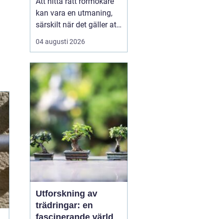
Att hitta rätt rörmokare
kan vara en utmaning,
särskilt när det gäller att
välja bland många
04 augusti 2026
erbjudanden på en
specifik plats som
Jämtland. Kvalificerade
rörmokare är viktiga för
att s&aum...
Utforskning av
trädringar: en
fascinerande värld