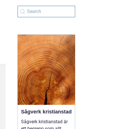
Sågverk kristianstad
Sågverk kristianstad är
ett begrepp som allt