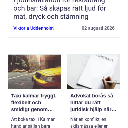
Ljudinstallation för restaurang
och bar: Så skapas rätt ljud för
mat, dryck och stämning
Viktoria Uddenholm
02 augusti 2026
Taxi kalmar tryggt,
Advokat borås så
flexibelt och
hittar du rätt
smidigt genom
juridisk hjälp när
hela resan
livet krånglar
Att boka taxi i Kalmar
När en konflikt, en
handlar sällan bara
skilsmässa eller en