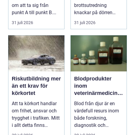
om att ta sig från
brottsutredning
punkt A till punkt B.
knackar på dörren
För många är res...
förändras vardagen
31 juli 2026
31 juli 2026
snabbt....
Riskutbildning mer
Blodprodukter
än ett krav för
inom
körkortet
veterinärmedicin
funktion, kvalitet
Att ta körkort handlar
Blod från djur är en
och användning
om frihet, ansvar och
värdefull resurs inom
trygghet i trafiken. Mitt
både forskning,
i allt detta finns
diagnostik och
riskutbild...
veterinärmedicin. När