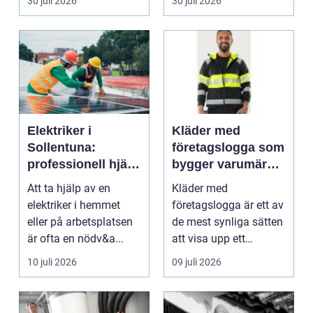
30 juli 2026
30 juli 2026
blod...
Elektriker i
Kläder med
Sollentuna:
företagslogga som
professionell hjälp
bygger varumärke
när du behöver det
i vardagen
Att ta hjälp av en
Kläder med
elektriker i hemmet
företagslogga är ett av
eller på arbetsplatsen
de mest synliga sätten
är ofta en nödv&a...
att visa upp ett
varum...
10 juli 2026
09 juli 2026