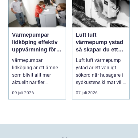
Värmepumpar
Luft luft
lidköping effektiv
värmepump ystad
uppvärmning för
så skapar du ett
hus och
behagligt
värmepumpar
Luft luft värmepump
fastigheter
inomhusklimat
lidköping är ett ämne
ystad är ett vanligt
Året om
som blivit allt mer
sökord när husägare i
aktuellt när fler
sydkustens klimat vill
fastighetsägare vill
hitta ett smar...
09 juli 2026
07 juli 2026
kombine...