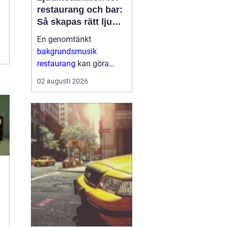
restaurang och bar:
Så skapas rätt ljud
för mat, dryck och
En genomtänkt
stämning
bakgrundsmusik
restaurang
kan göra
skillnaden mellan en
02 augusti 2026
lokal som gästerna
snabbt lämnar och en
plats där de g&aum...