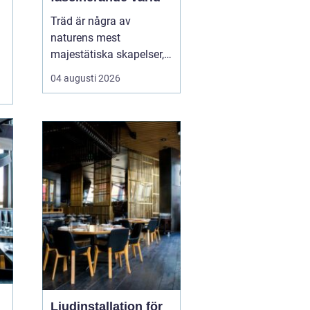
Träd är några av
naturens mest
majestätiska skapelser,
och deras årliga
04 augusti 2026
växande lager kan
berätta mycket om deras
historia och omgivning.
Tr&...
Ljudinstallation för