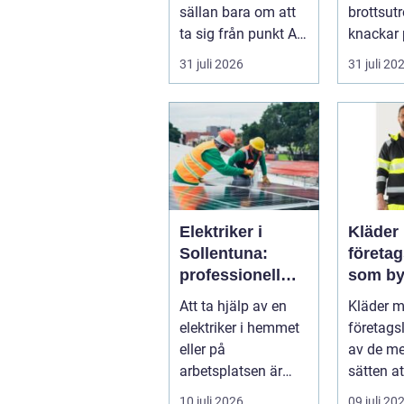
sällan bara om att
brottsut
ta sig från punkt A
knackar 
till punkt B. För
förändra
31 juli 2026
31 juli 20
många är res...
snabbt...
Elektriker i
Kläder
Sollentuna:
företa
professionell
som by
hjälp när du
varumä
Att ta hjälp av en
Kläder 
behöver det
vardag
elektriker i hemmet
företags
eller på
av de me
arbetsplatsen är
sätten a
ofta en nödv&a...
ett varum
10 juli 2026
09 juli 20