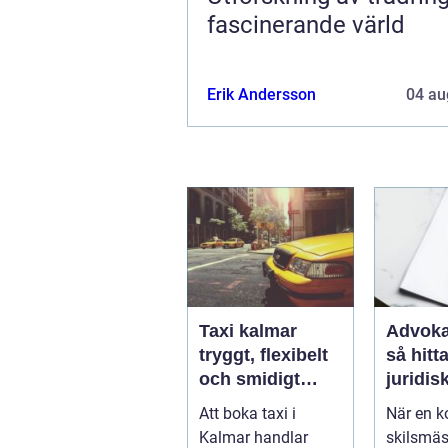
fascinerande värld
Erik Andersson
04 au
Taxi kalmar
Advoka
tryggt, flexibelt
så hitta
och smidigt
juridis
genom hela
när live
Att boka taxi i
När en ko
resan
krångl
Kalmar handlar
skilsmäs