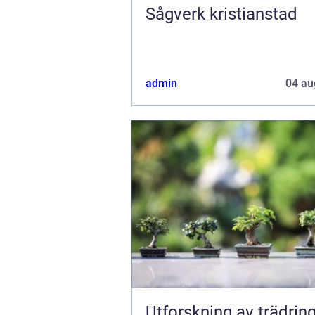
Sågverk kristianstad
admin
04 au
Utforskning av trädring