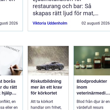
restaurang och bar: Så
skapas rätt ljud för mat,
dryck och stämning
gusti 2026
Viktoria Uddenholm
02 augusti 2026
t borås
Riskutbildning
Blodprodukter
r du rätt
mer än ett krav
inom
k hjälp
för körkortet
veterinärmedici
t
n funktion,
nflikt, en
Att ta körkort
Blod från djur är en
ar
kvalitet och
sa eller en
handlar om frihet,
värdefull resurs