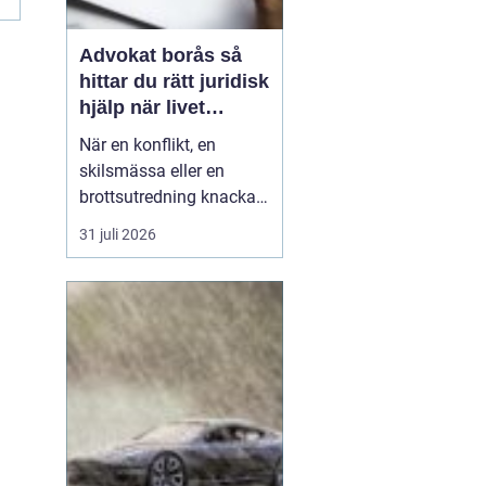
Advokat borås så
hittar du rätt juridisk
hjälp när livet
krånglar
När en konflikt, en
skilsmässa eller en
brottsutredning knackar
på dörren förändras
31 juli 2026
vardagen snabbt.
Många i Borås väntar för
länge med att kontakta
jurist, ofta av oro för
kostnader eller för att de
inte vet vart de ska
vända sig. Samtidigt kan
tidi...