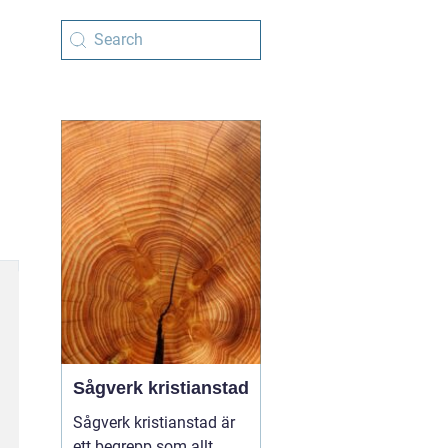
Sågverk kristianstad
Sågverk kristianstad är
ett begrepp som allt