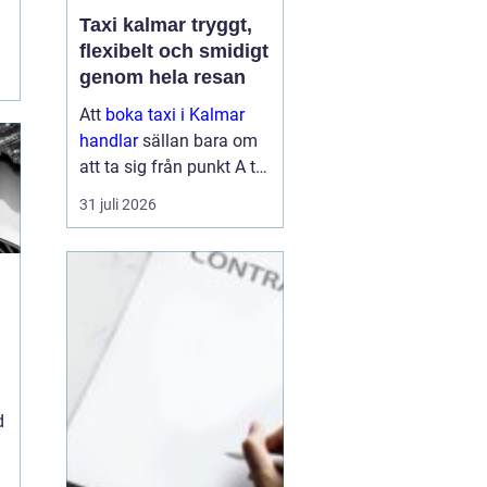
Taxi kalmar tryggt,
flexibelt och smidigt
genom hela resan
Att
boka taxi i Kalmar
handlar
sällan bara om
att ta sig från punkt A till
punkt B. För många är
31 juli 2026
resan en viktig del av
vardagen, arbetet eller
semestern. En pålitlig
taxiresa kan betyda att
hi...
d