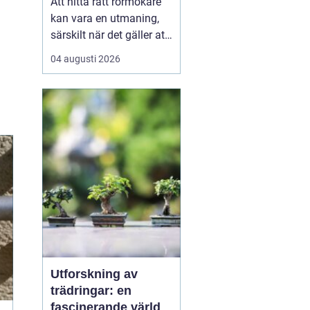
Att hitta rätt rörmokare
kan vara en utmaning,
särskilt när det gäller att
välja bland många
04 augusti 2026
erbjudanden på en
specifik plats som
Jämtland. Kvalificerade
rörmokare är viktiga för
att s&aum...
Utforskning av
trädringar: en
fascinerande värld