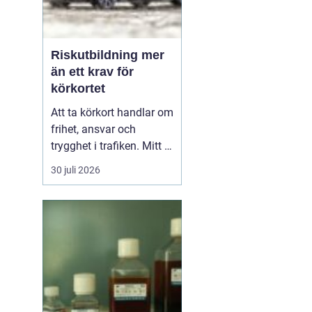
Riskutbildning mer
än ett krav för
körkortet
Att ta körkort handlar om
frihet, ansvar och
trygghet i trafiken. Mitt i
allt detta finns
30 juli 2026
riskutbildning, som
många först ser som ett
måste på vägen mot
körkortet. Men bakom
kravet finns en tydlig
tanke: att ge blivande
förare en realistisk bild
av r...