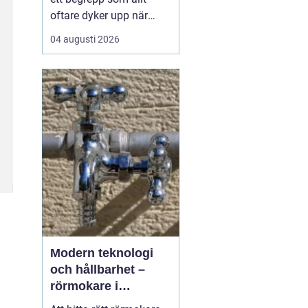
oftare dyker upp när
husbyggare, snickare
04 augusti 2026
och markägare söker
trygga leverantörer av
trävaror i nordöstra
skåne. Områdets långa
tradition av skogsbruk
och hantverk har skapat
en stark bas för sågverk
som k...
Modern teknologi
och hållbarhet –
rörmokare i
Jämtland