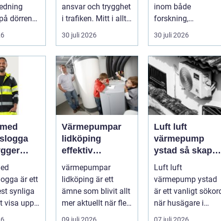
användning
redning
ansvar och trygghet
inom både
på dörren
i trafiken. Mitt i allt
forskning,
s vardagen
detta finns
diagnostik och
26
30 juli 2026
30 juli 2026
.
riskutbild...
veterinärmedicin.
När blod...
 med
Värmepumpar
Luft luft
gslogga
lidköping
värmepump
gger
effektiv
ystad så skapar
rke i
uppvärmning för
du ett behagligt
med
värmepumpar
Luft luft
en
hus och
inomhusklimat
logga är ett
lidköping är ett
värmepump ystad
fastigheter
Året om
st synliga
ämne som blivit allt
är ett vanligt sökor
tt visa upp
mer aktuellt när fler
när husägare i
...
fastighetsägare vill
sydkustens klimat
26
09 juli 2026
07 juli 2026