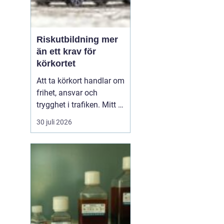
Riskutbildning mer
än ett krav för
körkortet
Att ta körkort handlar om
frihet, ansvar och
trygghet i trafiken. Mitt i
allt detta finns
30 juli 2026
riskutbildning, som
många först ser som ett
måste på vägen mot
körkortet. Men bakom
kravet finns en tydlig
tanke: att ge blivande
förare en realistisk bild
av r...