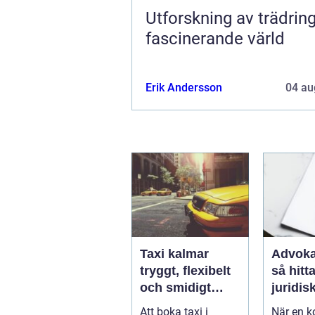
Utforskning av trädring
fascinerande värld
Erik Andersson
04 au
Taxi kalmar
Advoka
tryggt, flexibelt
så hitta
och smidigt
juridis
genom hela
när live
Att boka taxi i
När en ko