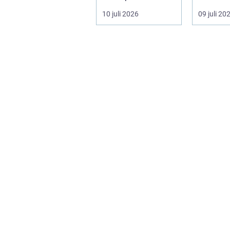
ofta en nödv&a...
ett varum
10 juli 2026
09 juli 20