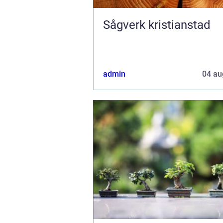
Sågverk kristianstad
admin
04 au