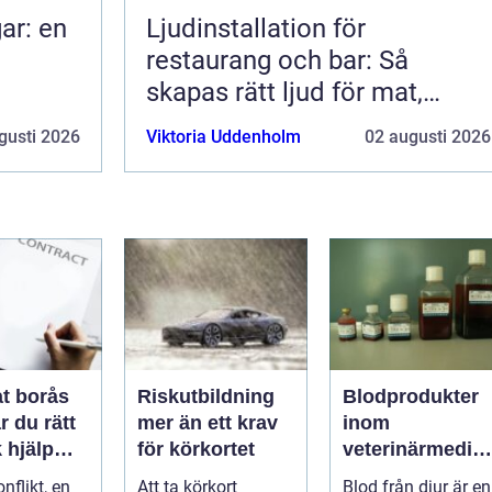
ar: en
Ljudinstallation för
restaurang och bar: Så
skapas rätt ljud för mat,
dryck och stämning
gusti 2026
Viktoria Uddenholm
02 augusti 2026
t borås
Riskutbildning
Blodprodukter
r du rätt
mer än ett krav
inom
k hjälp
för körkortet
veterinärmedici
t
n funktion,
nflikt, en
Att ta körkort
Blod från djur är en