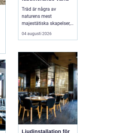
Träd är några av
naturens mest
majestätiska skapelser,
och deras årliga
04 augusti 2026
växande lager kan
berätta mycket om deras
historia och omgivning.
Tr&...
Ljudinstallation för