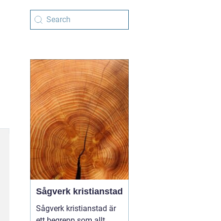
Sågverk kristianstad
Sågverk kristianstad är
ett begrepp som allt