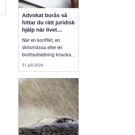
Advokat borås så
hittar du rätt juridisk
hjälp när livet
krånglar
När en konflikt, en
skilsmässa eller en
brottsutredning knackar
på dörren förändras
31 juli 2026
vardagen snabbt.
Många i Borås väntar för
länge med att kontakta
jurist, ofta av oro för
kostnader eller för att de
inte vet vart de ska
vända sig. Samtidigt kan
tidi...