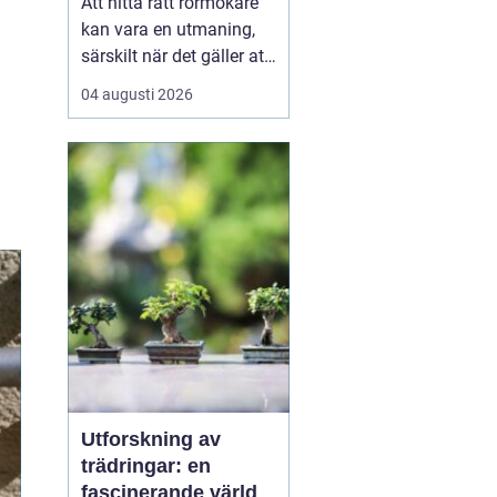
Att hitta rätt rörmokare
kan vara en utmaning,
särskilt när det gäller att
välja bland många
04 augusti 2026
erbjudanden på en
specifik plats som
Jämtland. Kvalificerade
rörmokare är viktiga för
att s&aum...
Utforskning av
trädringar: en
fascinerande värld