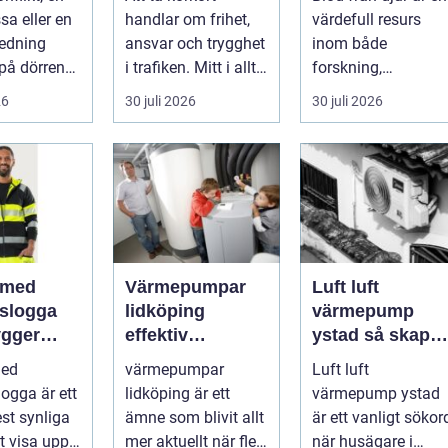
ar
kvalitet och
sa eller en
handlar om frihet,
värdefull resurs
användning
redning
ansvar och trygghet
inom både
på dörren
i trafiken. Mitt i allt
forskning,
s vardagen
detta finns
diagnostik och
26
30 juli 2026
30 juli 2026
.
riskutbild...
veterinärmedicin.
När blod...
 med
Värmepumpar
Luft luft
gslogga
lidköping
värmepump
gger
effektiv
ystad så skapar
rke i
uppvärmning för
du ett behagligt
med
värmepumpar
Luft luft
en
hus och
inomhusklimat
logga är ett
lidköping är ett
värmepump ystad
fastigheter
Året om
st synliga
ämne som blivit allt
är ett vanligt sökor
tt visa upp
mer aktuellt när fler
när husägare i