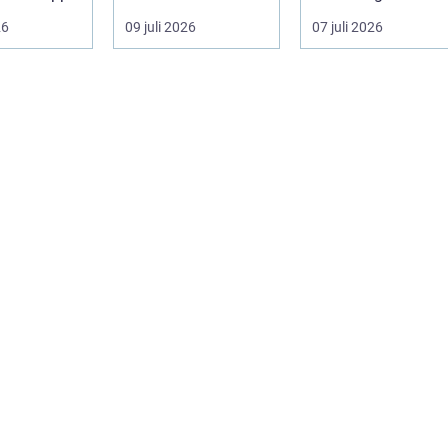
...
fastighetsägare vill
sydkustens klimat
26
09 juli 2026
07 juli 2026
kombine...
vill hitta ett smar...