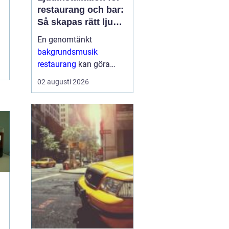
restaurang och bar:
Så skapas rätt ljud
för mat, dryck och
En genomtänkt
stämning
bakgrundsmusik
restaurang
kan göra
skillnaden mellan en
02 augusti 2026
lokal som gästerna
snabbt lämnar och en
plats där de g&aum...