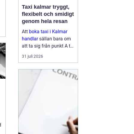
Taxi kalmar tryggt,
flexibelt och smidigt
genom hela resan
Att
boka taxi i Kalmar
handlar
sällan bara om
att ta sig från punkt A till
punkt B. För många är
31 juli 2026
resan en viktig del av
vardagen, arbetet eller
semestern. En pålitlig
taxiresa kan betyda att
hi...
d