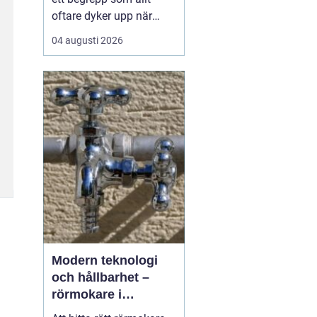
oftare dyker upp när
husbyggare, snickare
04 augusti 2026
och markägare söker
trygga leverantörer av
trävaror i nordöstra
skåne. Områdets långa
tradition av skogsbruk
och hantverk har skapat
en stark bas för sågverk
som k...
Modern teknologi
och hållbarhet –
rörmokare i
Jämtland