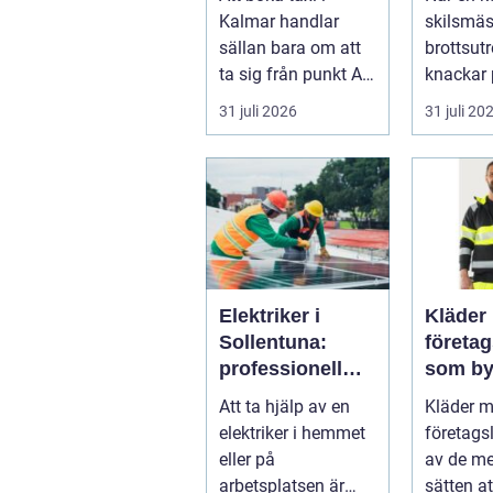
resan
krångl
Kalmar handlar
skilsmäs
sällan bara om att
brottsut
ta sig från punkt A
knackar 
till punkt B. För
förändra
31 juli 2026
31 juli 20
många är res...
snabbt...
Elektriker i
Kläder
Sollentuna:
företa
professionell
som by
hjälp när du
varumä
Att ta hjälp av en
Kläder 
behöver det
vardag
elektriker i hemmet
företags
eller på
av de me
arbetsplatsen är
sätten a