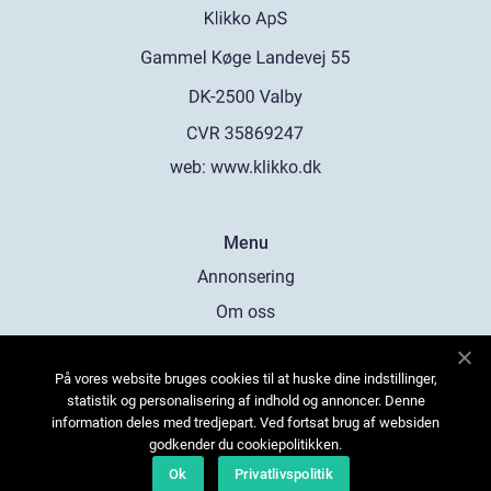
web:
www.klikko.dk
Menu
Annonsering
Om oss
Cookies
På vores website bruges cookies til at huske dine indstillinger,
Kontakta oss
statistik og personalisering af indhold og annoncer. Denne
Sitemap
information deles med tredjepart. Ved fortsat brug af websiden
godkender du cookiepolitikken.
Ok
Privatlivspolitik