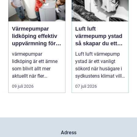
Värmepumpar
Luft luft
lidköping effektiv
värmepump ystad
uppvärmning för
så skapar du ett
hus och
behagligt
värmepumpar
Luft luft värmepump
fastigheter
inomhusklimat
lidköping är ett ämne
ystad är ett vanligt
Året om
som blivit allt mer
sökord när husägare i
aktuellt när fler
sydkustens klimat vill
fastighetsägare vill
hitta ett smar...
09 juli 2026
07 juli 2026
kombine...
Adress