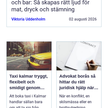
och bar: Så skapas rätt ljud för
mat, dryck och stämning
Viktoria Uddenholm
02 augusti 2026
Taxi kalmar tryggt,
Advokat borås så
flexibelt och
hittar du rätt
smidigt genom
juridisk hjälp när
hela resan
livet krånglar
Att boka taxi i Kalmar
När en konflikt, en
handlar sällan bara
skilsmässa eller en
om att ta sig från
brottsutredning