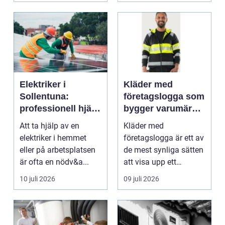
Elektriker i
Kläder med
Sollentuna:
företagslogga som
professionell hjälp
bygger varumärke
när du behöver det
i vardagen
Att ta hjälp av en
Kläder med
elektriker i hemmet
företagslogga är ett av
eller på arbetsplatsen
de mest synliga sätten
är ofta en nödv&a...
att visa upp ett
varum...
10 juli 2026
09 juli 2026