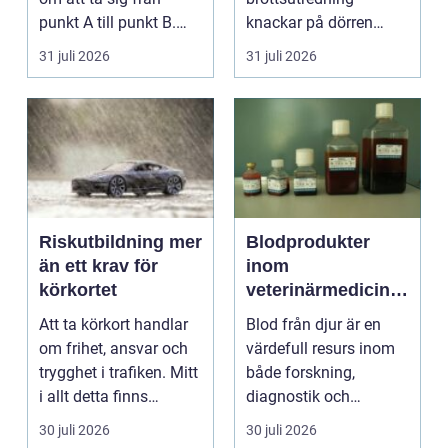
punkt A till punkt B.
knackar på dörren
För många är res...
förändras vardagen
31 juli 2026
31 juli 2026
snabbt....
Riskutbildning mer
Blodprodukter
än ett krav för
inom
körkortet
veterinärmedicin
funktion, kvalitet
Att ta körkort handlar
Blod från djur är en
och användning
om frihet, ansvar och
värdefull resurs inom
trygghet i trafiken. Mitt
både forskning,
i allt detta finns
diagnostik och
riskutbild...
veterinärmedicin. När
30 juli 2026
30 juli 2026
blod...